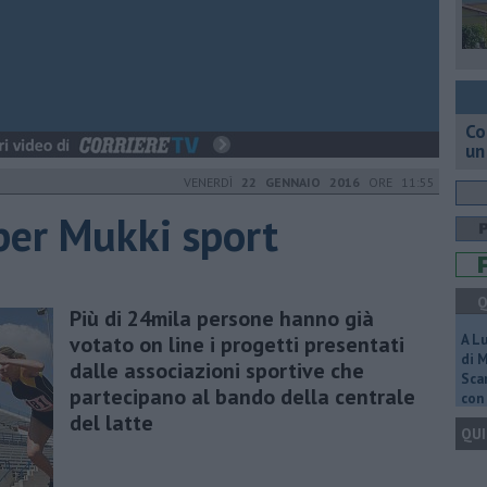
Co
un
VENERDÌ
22 GENNAIO 2016
ORE 11:55
 per Mukki sport
Q
Più di 24mila persone hanno già
votato on line i progetti presentati
A L
di 
dalle associazioni sportive che
Scar
partecipano al bando della centrale
con 
del latte
QUI