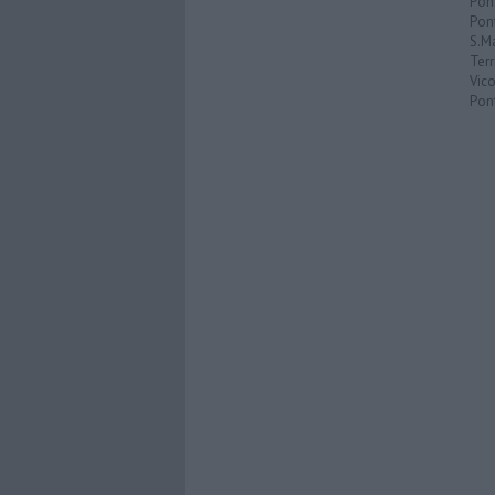
Pon
Pon
S.M
Terr
Vic
Pon