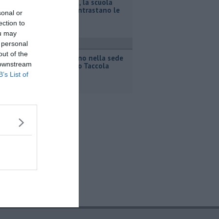
Terremoto, la scuola
dove si contrastano le
sonal or
scosse
ection to
ou may
 personal
ttualità
out of the
Ladri rubano nella sede
 downstream
dell'Urbino Taccola
B’s List of