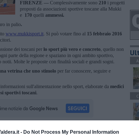
FIRENZE —
Complessivamente sono
210
i progetti
proposti da associazioni sportive toscane alla Mukki
e
170
quelli
ammessi.
ro in palio
.
ito
www.mukkisport.it
. Si può votare fino al
15 febbraio 2016
itori.
assione dei toscani per
lo sport più vero e concreto
, quello non
Ult
ogni parte della regione e spaziano in ogni ambito sportivo,
A
 notii. Molte le proposte con finalità sociali e grandi sogni.
una vetrina che uno stimolo
per far conoscere, seguire e
informazioni sull'alimentazione nello sport, elaborate da
medici
i sportivi toscani
.
C
A
ldera.it -
Do Not Process My Personal Information
oscana iscriviti alla
Newsletter QUInews - ToscanaMedia.