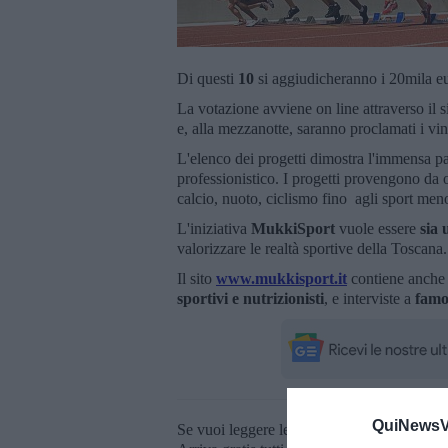
Di questi
10
si aggiudicheranno i 20mila eu
La votazione avviene on line attraverso il s
e, alla mezzanotte, saranno proclamati i vinc
L'elenco dei progetti dimostra l'immensa p
professionistico. I progetti provengono da 
calcio, nuoto, ciclismo fino agli sport meno
L'iniziativa
MukkiSport
vuole essere
sia 
valorizzare le realtà sportive della Toscana.
Il sito
www.mukkisport.it
contiene anche 
sportivi e nutrizionisti
, e interviste a
famos
QuiNewsVa
Se vuoi leggere le notizie principali della T