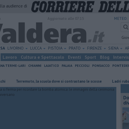
alla audience di
o
Aggiornato alle 07:15
METEO:
Gio
ISA
LIVORNO
LUCCA
PISTOIA
PRATO
FIRENZE
SIENA
A
Lavoro
Cultura e Spettacolo
Eventi
Sport
Blog
Intervi
ANA TERME-LARI
CHIANNI
LAJATICO
PALAIA
PECCIOLI
PONSACCO
PONTEDE
Terremoto, la scuola dove si contrastano le scosse
Ladri rubano nella
Do
di