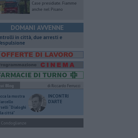
Case presidiate. Fiamme
anche nel Pisano
DOMANI AVVENNE
ntrolli in città, due arresti e
'espulsione
ui Blog
di Riccardo Ferrucci
INCONTRI
ucca la mostra
D'ARTE
Marcello
selli “Dialoghi
la città"
Condoglianze