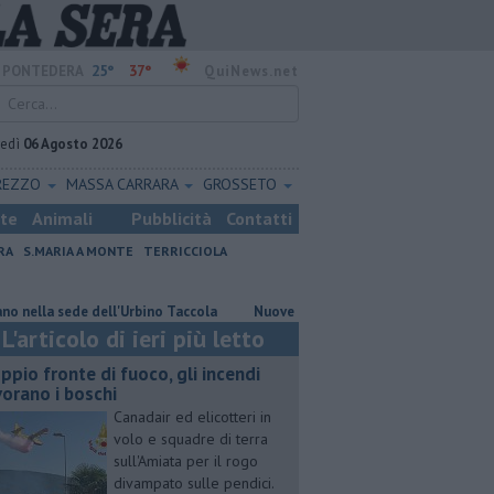
25°
37°
PONTEDERA
QuiNews.net
vedì
06 Agosto 2026
REZZO
MASSA CARRARA
GROSSETO
ste
Animali
Pubblicità
Contatti
RA
S.MARIA A MONTE
TERRICCIOLA
 sede dell'Urbino Taccola
Nuove panchine nel viale di Boscone a Forcoli
L'articolo di ieri più letto
ppio fronte di fuoco, gli incendi
vorano i boschi
Canadair ed elicotteri in
volo e squadre di terra
sull'Amiata per il rogo
divampato sulle pendici.