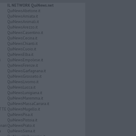
IL NETWORK QuiNews.net
QuiNewsAbetone.it
QuiNewsAmiata.it
QuiNewsAnimali.it
QuiNewsArezzo.it
QuiNewsCasentino.it
QuiNewsCecina.it
QuiNewsChianti.it
QuiNewsCuoio.it
QuiNewsElba.it
i
QuiNewsEmpolese.it
QuiNewsFirenze.it
QuiNewsGarfagnana.it
QuiNewsGrosseto.it
QuiNewsLivorno.it
QuiNewsLucca.it
QuiNewsLunigiana.it
QuiNewsMaremma.it
QuiNewsMassaCarrara.it
ATTE
QuiNewsMugello.it
QuiNewsPisa.it
QuiNewsPistoia.it
nari
QuiNewsPrato.it
a
QuiNewsSiena.it