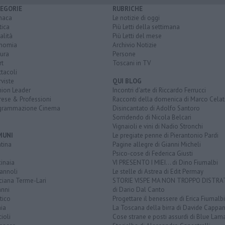
EGORIE
RUBRICHE
naca
Le notizie di oggi
tica
Più Letti della settimana
alità
Più Letti del mese
nomia
Archivio Notizie
ura
Persone
rt
Toscani in TV
tacoli
rviste
QUI BLOG
nion Leader
Incontri d'arte di Riccardo Ferrucci
rese & Professioni
Racconti della domenica di Marco Celat
grammazione Cinema
Disincantato di Adolfo Santoro
Sorridendo di Nicola Belcari
Vignaioli e vini di Nadio Stronchi
MUNI
Le pregiate penne di Pierantonio Pardi
tina
Pagine allegre di Gianni Micheli
Psico-cose di Federica Giusti
inaia
VI PRESENTO I MIEI... di Dino Fiumalbi
annoli
Le stelle di Astrea di Edit Permay
ciana Terme-Lari
STORIE VISPE MA NON TROPPO DISTR
anni
di Dario Dal Canto
tico
Progettare il benessere di Erica Fiumalbi
ia
La Toscana della birra di Davide Cappan
ioli
Cose strane e posti assurdi di Blue Lam