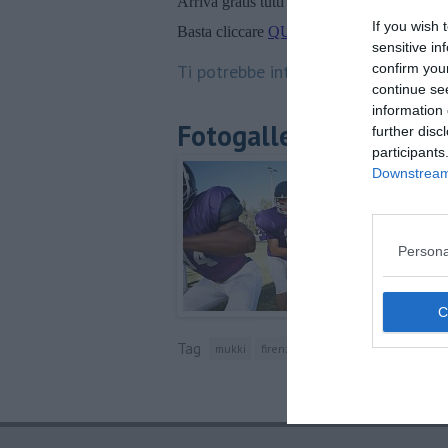
Arriva gratis tutti i giorni alle 20:00 dirett
If you wish 
Basta cliccare
QUI
sensitive in
Ti potrebbe interessare anche:
confirm you
continue se
information 
Fotogallery
further disc
participants
Downstream 
Persona
Tag
mukki
firenze
euro
toscana