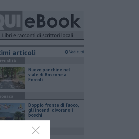
imi articoli
Vedi tutti
ttualità
Nuove panchine nel
viale di Boscone a
Forcoli
ronaca
Doppio fronte di fuoco,
gli incendi divorano i
boschi
ttualità