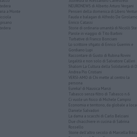
sacco
Storielba di Alessandro Canestrelli
tedera
NEURONEWS di Alberto Arturo Vergani
aria a Monte
Pensieri della domenica di Libero Ventur
icciola
Fauda e balagan di Alfredo De Girolam
opisano
Enrico Catassi
tedera
Storie di ordinaria umanità di Nicolò Ste
Parole in viaggio di Tito Barbini
Turbative di Franco Bonciani
Lo scrittore sfigato di Enrico Guerrini e
Gordiano Lupi
Raccontare di Gusto di Rubina Rovini
Legalità e non solo di Salvatore Calleri
Shalom La Cultura della Solidarietà di 
Andrea Pio Cristiani
VERSI-AMO di Chi mette al centro la
persona
Eureka! di Nausica Manzi
Tabasco senza filtro di Tabasco n.6
Ci vuole un fisico di Michele Campisi
Economia e territorio, da globale a loca
Daniele Salvadori
La dama a scacchi di Carlo Belciani
Due chiacchiere in cucina di Sabrina
Rossello
Storie dell'altro secolo di Marcella Bito