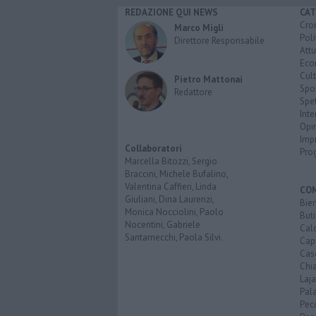
REDAZIONE QUI NEWS
CAT
Cro
Marco Migli
Poli
Direttore Responsabile
Attu
Eco
Cult
Pietro Mattonai
Spo
Redattore
Spet
Inte
Opi
Imp
Collaboratori
Pro
Marcella Bitozzi, Sergio
Braccini, Michele Bufalino,
Valentina Caffieri, Linda
CO
Giuliani, Dina Laurenzi,
Bien
Monica Nocciolini, Paolo
Buti
Nocentini, Gabriele
Calc
Santarnecchi, Paola Silvi.
Cap
Cas
Chi
Laja
Pala
Pecc