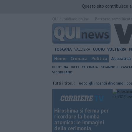
Questo sito contribuisce 
QUI
quotidiano online.
Percorso semplificat
TOSCANA
VALDERA
CUOIO
VOLTERRA
P
Home
Cronaca
Politica
Attualità
BIENTINA
BUTI
CALCINAIA
CAPANNOLI
CASCI
VICOPISANO
one a Forcoli
Doppio fronte di fuoco, gli incendi divorano i boschi
Tutti i titoli:
Hiroshima si ferma per
ricordare la bomba
atomica: le immagini
della cerimonia