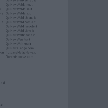
QuiNewsValbisenzio.it
QuiNewsValdarno.it
i
QuiNewsValdelsa.it
o e
QuiNewsValdera.it
QuiNewsValdichiana.it
lla
QuiNewsValdicornia.it
QuiNewsValdinievole.it
QuiNewsValdisieve.it
QuiNewsValtiberina.it
QuiNewsVersilia.it
QuiNewsVolterra.it
QuiNewsTango.com
Don
ToscanaMediaNews.it
Fiorentinanews.com
le di
zzi