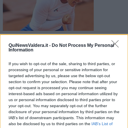
La tennista della Valdera batte la lettone Jelena Ostapenko e
avanza nel torneo statunitense. In semifinale trova la kazaka
QuiNewsValdera.it -
Do Not Process My Personal
Rybakina
Information
If you wish to opt-out of the sale, sharing to third parties, or
processing of your personal or sensitive information for
targeted advertising by us, please use the below opt-out
section to confirm your selection. Please note that after your
MIAMI (USA) —
Vittoria da applausi quella di
Martina Trevisan
,
opt-out request is processed you may continue seeing
che al
Miami Open
all'Hard Rock Stadium di Miami Gardens ha
interest-based ads based on personal information utilized by
sconfitto 6-3, 6-3 la lettone
Jelena Ostapenko
, già vincitrice del
us or personal information disclosed to third parties prior to
Roland Garros nel 2017 e 22esima nel
ranking
mondiale della Wta.
your opt-out. You may separately opt-out of the further
Martina non ha praticamente mai sofferto l'avversaria, chiudendo la
disclosure of your personal information by third parties on the
contesa in meno di due ore. Virtualmente, con questo successo,
IAB’s list of downstream participants. This information may
Trevisan ha raggiunto la
top 20 mondiale
, oltre ad aver raggiunto
also be disclosed by us to third parties on the
IAB’s List of
per la prima volta in carriera i quarti di finale sul veloce.