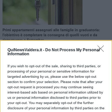
Primi appartamenti assegnati alle famiglie in graduatoria:
l'obiettivo è completare la consegna di quelli vuoti e da
ristrutturare a Settembre
QuiNewsValdera.it -
Do Not Process My Personal
Information
If you wish to opt-out of the sale, sharing to third parties, or
PALAIA —
L'obiettivo è quello di
consegnare tutti gli
processing of your personal or sensitive information for
appartamenti di edilizia popolare
entro la fine del 2025, ma
targeted advertising by us, please use the below opt-out
verosimilmente il traguardo sarà tagliato già a
Settembre
.
section to confirm your selection. Please note that after your
opt-out request is processed you may continue seeing
Nel frattempo, l'amministrazione comunale di Palaia ha annunciato
interest-based ads based on personal information utilized by
di aver assegnato
quattro alloggi a quattro famiglie
, tutte inserite
us or personal information disclosed to third parties prior to
nella graduatoria del bando per l'edilizia popolare.
your opt-out. You may separately opt-out of the further
disclosure of your personal information by third parties on the