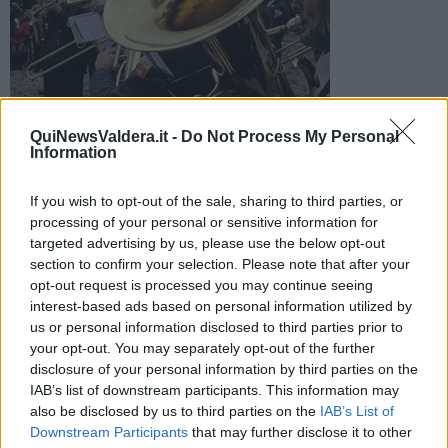
La sera di sabato 17 dicembre si terrà il concerto per gli auguri
QuiNewsValdera.it -
Do Not Process My Personal
di Natale con la presentazione ed esibizione degli allievi della
Information
scuola di musica
If you wish to opt-out of the sale, sharing to third parties, or
processing of your personal or sensitive information for
targeted advertising by us, please use the below opt-out
section to confirm your selection. Please note that after your
opt-out request is processed you may continue seeing
PALAIA —
Sabato 17 dicembre alle 21,30 al cinema teatro Don
interest-based ads based on personal information utilized by
Vegni la
banda locale
si esibirà in una serata di intrattenimento
us or personal information disclosed to third parties prior to
musicale per augurare buone feste alla popolazione e agli
your opt-out. You may separately opt-out of the further
appassionati di musica.
disclosure of your personal information by third parties on the
Un evento diventato ormai un appuntamento fisso di questo
IAB’s list of downstream participants. This information may
periodo festivo, al quale ogni anno accorrono molti cittadini per
also be disclosed by us to third parties on the
IAB’s List of
passare una bella serata in compagnia della musica suonata dalla
Downstream Participants
that may further disclose it to other
banda del paese.