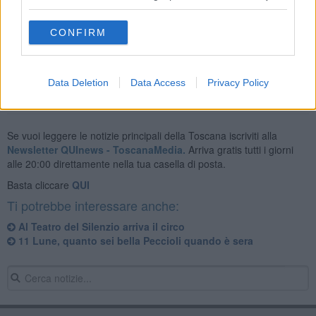
Al Pianoforte – M. Massimiliano Piccioli
CONFIRM
Data Deletion
Data Access
Privacy Policy
Se vuoi leggere le notizie principali della Toscana iscriviti alla
Newsletter QUInews - ToscanaMedia.
Arriva gratis tutti i giorni
alle 20:00 direttamente nella tua casella di posta.
Basta cliccare
QUI
Ti potrebbe interessare anche:
Al Teatro del Silenzio arriva il circo
11 Lune, quanto sei bella Peccioli quando è sera