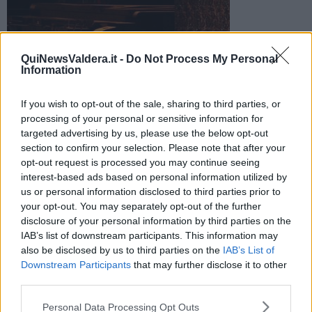
Nel borgo di Colleoli Arrivano tenori e soprani. Eseguiranno le
QuiNewsValdera.it -
Do Not Process My Personal
parti più importanti dell'opera 'Boheme' di Giacomo Puccini
Information
If you wish to opt-out of the sale, sharing to third parties, or
processing of your personal or sensitive information for
targeted advertising by us, please use the below opt-out
section to confirm your selection. Please note that after your
PALAIA —
L'appuntamento è per
venerdì 15 luglio alle 21,30 alla
opt-out request is processed you may continue seeing
villa di Colleoli
, a circa due chilometri dal capoluogo Palaia. La
interest-based ads based on personal information utilized by
Boheme
verrà presentata e raccontata da
Gianfranco
us or personal information disclosed to third parties prior to
Lazzereschi.
your opt-out. You may separately opt-out of the further
Tenori e soprani in carriera eseguiranno le parti più importanti
disclosure of your personal information by third parties on the
dell'opera
IAB’s list of downstream participants. This information may
Interpreti
also be disclosed by us to third parties on the
IAB’s List of
Mimi' - Cristina Martufi
Downstream Participants
that may further disclose it to other
Rodolfo – Amadi Laga
third parties.
Marcello – Andrea Pola
Musetta – Roberta Ceccotti
Personal Data Processing Opt Outs