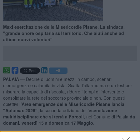
Maxi esercitazione delle Misericordie Pisane. La sindaca,
"grande onore ospitarla sul territorio. Che aiuti anche ad
attirae nuovi volontari"
PALAIA —
Decine di uomini e mezzi in campo, scenari
d'emergenza e calamità in vista. Scatta l'allarme ma è un test per
misurare la capacità di risposta, ridurre i tempi di intervento e
consolidare la rete del soccorso provinciale e non. Con questi
obiettivi
l'Area emergenze delle Misericordie Pisane lancia
"Aplumax 2026"
, la seconda edizione dell
’esercitazione
multidisciplinare che si terrà a Forcoli
, nel Comune di Palaia
da
domani, venerdì 15 a domenica 17 Maggio
.
Aplumax 2026 non sarà una semplice simulazione programmata,
ma un test rigoroso per valutare
l’efficacia della risposta delle