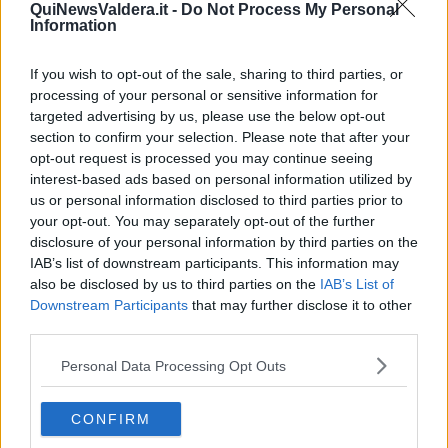
QuiNewsValdera.it -
Do Not Process My Personal
Misericordie
della provincia di Pisa di fronte a potenziali scenari
Information
critici. Per garantire il massimo realismo, l'organizzazione ha
mantenuto il programma riservato:
i volontari scopriranno le
emergenze da affrontare solo al momento della chiamata
,
If you wish to opt-out of the sale, sharing to third parties, or
permettendo ai responsabili di monitorare la velocità e la qualità
processing of your personal or sensitive information for
della reazione dei team sul campo.
targeted advertising by us, please use the below opt-out
section to confirm your selection. Please note that after your
opt-out request is processed you may continue seeing
interest-based ads based on personal information utilized by
us or personal information disclosed to third parties prior to
L’esercitazione vedrà un impegno congiunto tra diverse
your opt-out. You may separately opt-out of the further
specializzazioni. Accanto alle attività di
Protezione Civile, con
disclosure of your personal information by third parties on the
l’impiego di moduli Idro, moduli Ge (generatori) e moduli
Luce, verranno allestite prove specifiche che coinvolgeranno
IAB’s list of downstream participants. This information may
il settore sanitario e le squadre AIB
(Antincendio Boschivo).
also be disclosed by us to third parties on the
IAB’s List of
Questa sinergia permetterà di testare la risposta a incendi boschivi
Downstream Participants
that may further disclose it to other
e la catena del soccorso medico in scenari complessi, garantendo
third parties.
che ogni componente sia perfettamente coordinata con il supporto
logistico.
Personal Data Processing Opt Outs
Al centro della prova ci sarà anche
la segreteria operativa,
impegnata a gestire il flusso di mezzi e personale
attraverso un
CONFIRM
sistema a "doppio binario" su due diversi gestionali. "Con Aplumax