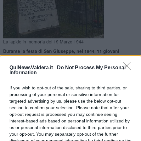
La lapide in memoria del 19 Marzo 1944
Durante la festa di San Giuseppe, nel 1944, 11 giovani
pecciolesi furono arrestati dai repubblichini, ma furono difesi
e salvati dalla comunità
QuiNewsValdera.it -
Do Not Process My Personal
Information
If you wish to opt-out of the sale, sharing to third parties, or
processing of your personal or sensitive information for
targeted advertising by us, please use the below opt-out
PECCCIOLI —
L'amministrazione comunale, in occasione della
section to confirm your selection. Please note that after your
Giornata della memoria
. ricorda gli eventi del
19 Marzo 1944
,
opt-out request is processed you may continue seeing
quando ai rastrellamenti dei miliziani fascisti della Repubblica di
interest-based ads based on personal information utilized by
Salò si oppose l'intera comunità pecciolese.
us or personal information disclosed to third parties prior to
Il ricordo va infatti a quando, in occasione della festività di San
your opt-out. You may separately opt-out of the further
Giuseppe,
11 giovani pecciolesi
furono arrestati dai repubblichini,
disclosure of your personal information by third parties on the