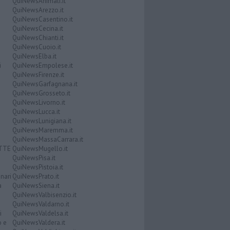
QuiNewsAnimali.it
QuiNewsArezzo.it
QuiNewsCasentino.it
QuiNewsCecina.it
QuiNewsChianti.it
QuiNewsCuoio.it
QuiNewsElba.it
i
QuiNewsEmpolese.it
QuiNewsFirenze.it
QuiNewsGarfagnana.it
QuiNewsGrosseto.it
QuiNewsLivorno.it
QuiNewsLucca.it
QuiNewsLunigiana.it
QuiNewsMaremma.it
QuiNewsMassaCarrara.it
ATTE
QuiNewsMugello.it
QuiNewsPisa.it
QuiNewsPistoia.it
nari
QuiNewsPrato.it
a
QuiNewsSiena.it
QuiNewsValbisenzio.it
QuiNewsValdarno.it
i
QuiNewsValdelsa.it
o e
QuiNewsValdera.it