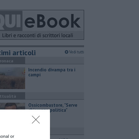
imi articoli
Vedi tutti
ronaca
Incendio divampa tra i
campi
ttualità
Ossicombustore, "Serve
chiarezza politica"
ttualità
sonal or