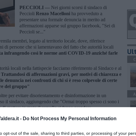
PECCIOLI —
Nei giorni scorsi il sindaco di
Peccioli
Renzo Macelloni
ha provveduto a
presentare una formale denuncia in merito ad
affermazioni apparse sul gruppo facebook, "Sei di
Peccioli se..."
emila membri, legato al territorio locale, dove, riferisce
i di persone che si lamentavano del fatto che autorità locali
Ult
ta infrangendo così le norme anti COVID-19 anziché farle
C
orità locali nella fattispecie facciamo riferimento al Sindaco e al
.
Trattandosi di affermazioni gravi, per motivi di chiarezza e
le denuncia nei confronti di chi si è reso colpevole di certe
ore del gruppo"
A
ltre per evitare disorientamento e disinformazione in un
o il sindaco, aggiungendo che "Ormai troppo spesso ci sono i
a di mettere in moto il cervello si fanno prendere
ldera.it -
Do Not Process My Personal Information
A
to opt-out of the sale, sharing to third parties, or processing of your per