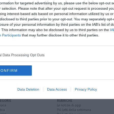
formation for targeted advertising by us, please use the below opt-out s
r selection. Please note that after your opt-out request is processed y
eing interest-based ads based on personal information utilized by us or
oscana iscriviti alla
Newsletter QUInews - ToscanaMedia.
disclosed to third parties prior to your opt-out. You may separately opt-
amente nella tua casella di posta.
A
losure of your personal information by third parties on the IAB’s list of
. This information may also be disclosed by us to third parties on the
IA
Participants
that may further disclose it to other third parties.
te"
rchitettura
l Data Processing Opt Outs
CONFIRM
Data Deletion
Data Access
Privacy Policy
EGORIE
RUBRICHE
naca
Le notizie di oggi
tica
Più Letti della settimana