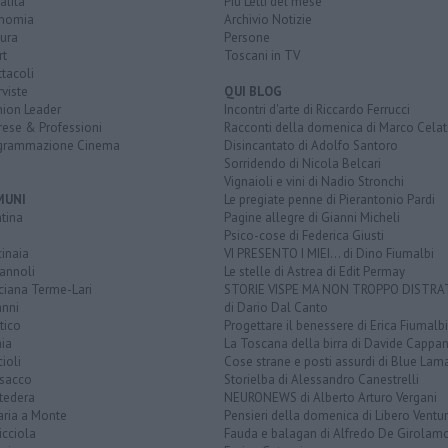
alità
Più Letti del mese
nomia
Archivio Notizie
ura
Persone
rt
Toscani in TV
tacoli
rviste
QUI BLOG
nion Leader
Incontri d'arte di Riccardo Ferrucci
rese & Professioni
Racconti della domenica di Marco Celat
grammazione Cinema
Disincantato di Adolfo Santoro
Sorridendo di Nicola Belcari
Vignaioli e vini di Nadio Stronchi
MUNI
Le pregiate penne di Pierantonio Pardi
tina
Pagine allegre di Gianni Micheli
Psico-cose di Federica Giusti
inaia
VI PRESENTO I MIEI... di Dino Fiumalbi
annoli
Le stelle di Astrea di Edit Permay
ciana Terme-Lari
STORIE VISPE MA NON TROPPO DISTR
anni
di Dario Dal Canto
tico
Progettare il benessere di Erica Fiumalbi
ia
La Toscana della birra di Davide Cappan
ioli
Cose strane e posti assurdi di Blue Lam
sacco
Storielba di Alessandro Canestrelli
tedera
NEURONEWS di Alberto Arturo Vergani
aria a Monte
Pensieri della domenica di Libero Ventur
icciola
Fauda e balagan di Alfredo De Girolam