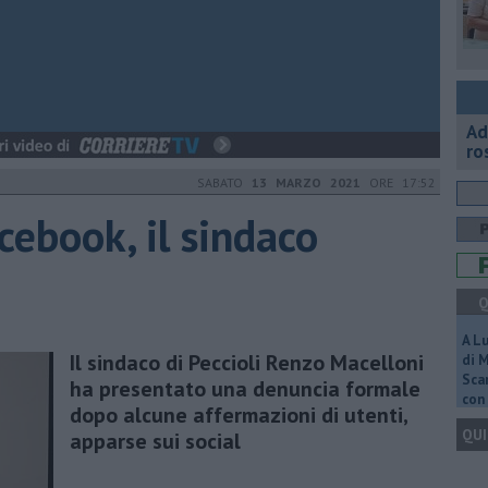
Ad
ro
SABATO
13 MARZO 2021
ORE 17:52
cebook, il sindaco
Q
A L
Il sindaco di Peccioli Renzo Macelloni
di 
Scar
ha presentato una denuncia formale
con 
dopo alcune affermazioni di utenti,
QUI
apparse sui social