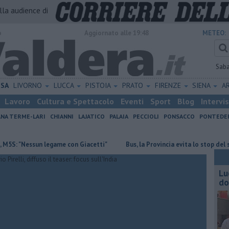
alla audience di
o
Aggiornato alle 19:48
METEO:
Sab
ISA
LIVORNO
LUCCA
PISTOIA
PRATO
FIRENZE
SIENA
A
Lavoro
Cultura e Spettacolo
Eventi
Sport
Blog
Intervi
ANA TERME-LARI
CHIANNI
LAJATICO
PALAIA
PECCIOLI
PONSACCO
PONTEDE
Nessun legame con Giacetti"
Bus, la Provincia evita lo stop del servizio
Lu
do