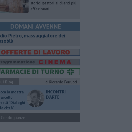
storici gestori ai clienti più
affezionati
DOMANI AVVENNE
dio Pietro, massaggiatore dei
ssoblù
ui Blog
di Riccardo Ferrucci
INCONTRI
ucca la mostra
D'ARTE
Marcello
selli “Dialoghi
la città"
Condoglianze