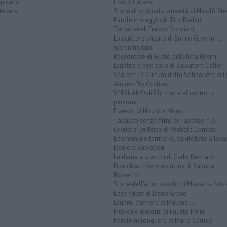
opisano
Enrico Catassi
tedera
Storie di ordinaria umanità di Nicolò Ste
Parole in viaggio di Tito Barbini
Turbative di Franco Bonciani
Lo scrittore sfigato di Enrico Guerrini e
Gordiano Lupi
Raccontare di Gusto di Rubina Rovini
Legalità e non solo di Salvatore Calleri
Shalom La Cultura della Solidarietà di 
Andrea Pio Cristiani
VERSI-AMO di Chi mette al centro la
persona
Eureka! di Nausica Manzi
Tabasco senza filtro di Tabasco n.6
Ci vuole un fisico di Michele Campisi
Economia e territorio, da globale a loca
Daniele Salvadori
La dama a scacchi di Carlo Belciani
Due chiacchiere in cucina di Sabrina
Rossello
Storie dell'altro secolo di Marcella Bito
Easy ridere di Dario Greco
Legami d'amore di Malena ...
Musica e dintorni di Fausto Pirìto
Parole milonguere di Maria Caruso