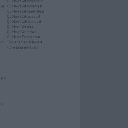
QuiNewsValdichiana.it
lla
QuiNewsValdicornia.it
QuiNewsValdinievole.it
QuiNewsValdisieve.it
QuiNewsValtiberina.it
QuiNewsVersilia.it
QuiNewsVolterra.it
QuiNewsTango.com
Don
ToscanaMediaNews.it
Fiorentinanews.com
le di
zzi