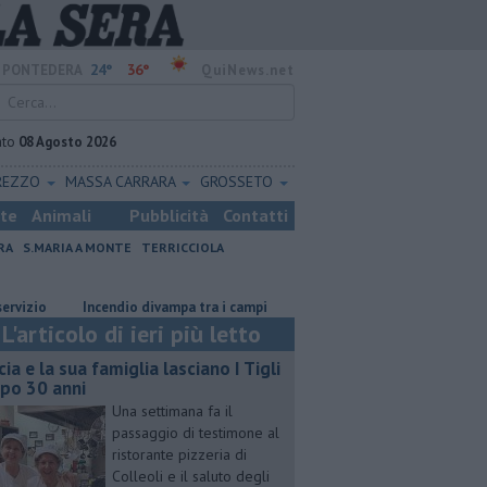
24°
36°
PONTEDERA
QuiNews.net
ato
08 Agosto 2026
REZZO
MASSA CARRARA
GROSSETO
ste
Animali
Pubblicità
Contatti
RA
S.MARIA A MONTE
TERRICCIOLA
Incendio divampa tra i campi
Ossicombustore, "Serve chiarezza po
L'articolo di ieri più letto
cia e la sua famiglia lasciano I Tigli
po 30 anni
Una settimana fa il
passaggio di testimone al
ristorante pizzeria di
Colleoli e il saluto degli