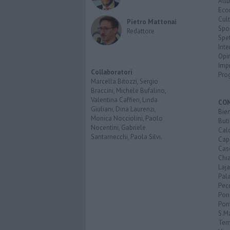
Attu
Eco
Cult
Pietro Mattonai
Spo
Redattore
Spet
Inte
Opi
Imp
Collaboratori
Pro
Marcella Bitozzi, Sergio
Braccini, Michele Bufalino,
Valentina Caffieri, Linda
CO
Giuliani, Dina Laurenzi,
Bien
Monica Nocciolini, Paolo
Buti
Nocentini, Gabriele
Calc
Santarnecchi, Paola Silvi.
Cap
Cas
Chi
Laja
Pala
Pecc
Pon
Pon
S.M
Terr