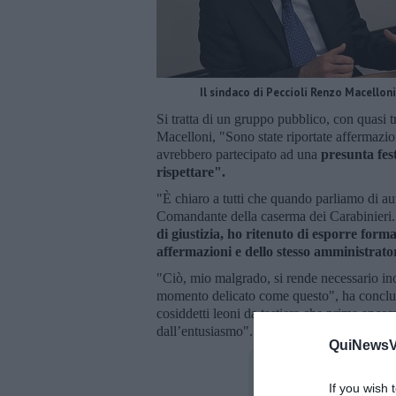
Il sindaco di Peccioli Renzo Macelloni
Si tratta di un gruppo pubblico, con quasi tr
Macelloni, "Sono state riportate affermazion
avrebbero partecipato ad una
presunta fes
rispettare".
"È chiaro a tutti che quando parliamo di aut
Comandante della caserma dei Carabinieri
di giustizia, ho ritenuto di esporre forma
affermazioni e dello stesso amministrat
"Ciò, mio malgrado, si rende necessario ino
momento delicato come questo", ha conclus
cosiddetti leoni da tastiera che prima ancor
dall’entusiasmo".
QuiNewsVa
If you wish 