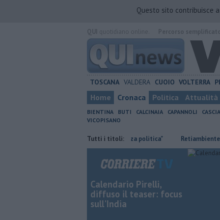
Questo sito contribuisce 
QUI
quotidiano online.
Percorso semplificat
TOSCANA
VALDERA
CUOIO
VOLTERRA
P
Home
Cronaca
Politica
Attualità
BIENTINA
BUTI
CALCINAIA
CAPANNOLI
CASCI
VICOPISANO
Ossicombustore, "Serve chiarezza politica"
Tutti i titoli:
Retiambiente, M5S: "
Calendario Pirelli,
diffuso il teaser: focus
sull'India