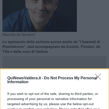
Maurizio de Giovanni
Lo spettacolo dello scrittore autore anche de "I bastardi di
Pizzofalcone", sarà accompagnato da Zurzolo, Firmiani, de
Tilla e dalla voce di Carfora
QuiNewsValdera.it -
Do Not Process My Personal
Information
PECCIOLI —
Al
Cinema Passerotti
arriva "Passione", lo spettacolo
dello sceneggiatore e scrittore napoletano
Maurizio de Giovanni
,
che sarà presente e accompagnato dal
sax
di
Marco Zurzolo
.
If you wish to opt-out of the sale, sharing to third parties, or
L'evento è in programma sabato 4 Marzo alle 21.
processing of your personal or sensitive information for
Insieme a de Giovanni e Zurzolo, sul palco ci saranno anche
targeted advertising by us, please use the below opt-out
Marianita Carfora
alla voce,
Carlo Firmiani
alla chitarra e
Marco
section to confirm your selection. Please note that after your