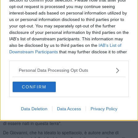
de Tilla
al contrabbasso. L'ingresso è libero, ma è richiesta la
opt-out request is processed you may continue seeing
prenotazione.
interest-based ads based on personal information utilized by
us or personal information disclosed to third parties prior to
your opt-out. You may separately opt-out of the further
disclosure of your personal information by third parties on the
IAB’s list of downstream participants. This information may
"Passione" è un viaggio nella
storia della canzone napoletana
,
also be disclosed by us to third parties on the
IAB’s List of
un viaggio che racconta dei suoi autori, attraverso le loro storie e i
Downstream Participants
that may further disclose it to other
loro sentimenti che sono la radice della loro poetica che,
incontrando la musica, hanno creato dei veri e propri capolavori
third parties.
conosciuti in tutto il mondo.
Personal Data Processing Opt Outs
Il titolo, inoltre, allude anche alla famosa canzone composta nel
1934 da Ernesto Tagliaferri e Nicola Valente su versi di Libero
Bovio. "Passione è un viaggio,
un passaggio all’interno della
CONFIRM
storia della canzone napoletana
attraverso i racconti delle poesie
e dei sentimenti che hanno prodotto, incontrando la musica, questi
veri e propri pezzi di cuore - ha spiegato de Giovanni - gli autori,
Data Deletion
Data Access
Privacy Policy
quello che hanno provato, le sofferenze e le gioie che hanno
percorso nelle loro vite per regalarci i momenti più belli dell’orgoglio
di essere nati in questa terra".
De Giovanni, che ha ideato lo spettacolo, è autore anche di