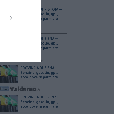
PROVINCIA DI PISTOIA — ​
Benzina, gasolio, gpl,
ecco dove risparmiare
PROVINCIA DI SIENA — ​
Benzina, gasolio, gpl,
ecco dove risparmiare
PROVINCIA DI SIENA — ​
Benzina, gasolio, gpl,
ecco dove risparmiare
PROVINCIA DI FIRENZE — ​
Benzina, gasolio, gpl,
ecco dove risparmiare