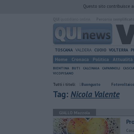
Questo sito contribuisce 
QUI
quotidiano online.
Percorso semplificat
TOSCANA
VALDERA
CUOIO
VOLTERRA
P
Home
Cronaca
Politica
Attualità
BIENTINA
BUTI
CALCINAIA
CAPANNOLI
CASCI
VICOPISANO
Due giorni intensi per Utopia del Buongusto
Tutti i titoli:
Fotovoltaico a Val di Cav
Tag:
Nicola Valente
GIALLO Mazzola
Pro
Cosa