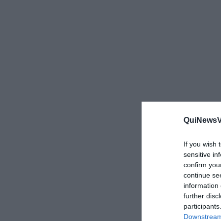
QuiNewsVa
If you wish 
sensitive in
confirm you
continue se
information 
further disc
participants
Downstream 