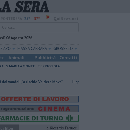
25°
37°
PONTEDERA
QuiNews.net
vedì
06 Agosto 2026
REZZO
MASSA CARRARA
GROSSETO
ste
Animali
Pubblicità
Contatti
RA
S.MARIA A MONTE
TERRICCIOLA
 "a rischio Valdera Move"
Il grande ciclismo si corre a Terricciola
Du
ui Blog
di Riccardo Ferrucci