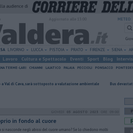
alla audience di
o
Aggiornato alle 13:00
METEO:
Gio
ISA
LIVORNO
LUCCA
PISTOIA
PRATO
FIRENZE
SIENA
A
Lavoro
Cultura e Spettacolo
Eventi
Sport
Blog
Intervi
ANA TERME-LARI
CHIANNI
LAJATICO
PALAIA
PECCIOLI
PONSACCO
PONTEDE
a, sarà sottoposto a valutazione ambientale
Bus devastati dai vandali,
GIOVEDÌ
03 AGOSTO 2023
ORE 09:00
prio in fondo al cuore
 si nasconde negli abissi del cuore umano? Se lo chiedono molti
Q