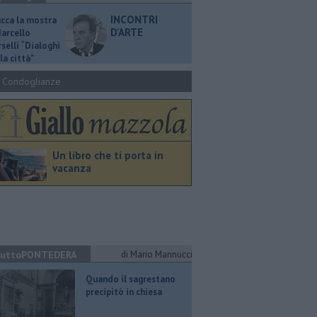
INCONTRI
ucca la mostra
D'ARTE
Marcello
selli “Dialoghi
la città"
Condoglianze
Un libro che ti porta in
vacanza
uttoPONTEDERA
di Mario Mannucci
Quando il sagrestano
precipitò in chiesa