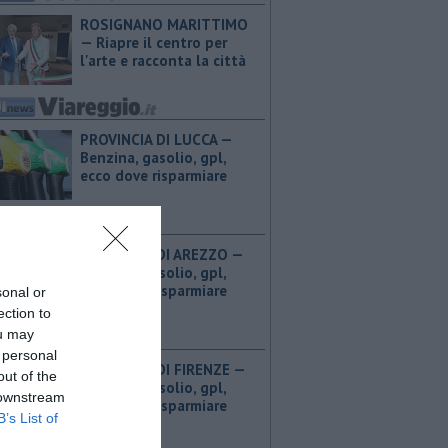
ROSIGNANO MARITTIMO
— Riapre il centro per
l'arte e racconta la città
PROVINCIA DI LUCCA — ​
Benzina, gasolio, gpl,
ecco dove risparmiare
PROVINCIA DI AREZZO — ​
Benzina, gasolio, gpl,
ecco dove risparmiare
sonal or
ection to
ou may
 personal
PROVINCIA DI FIRENZE — ​
out of the
Benzina, gasolio, gpl,
 downstream
ecco dove risparmiare
B’s List of