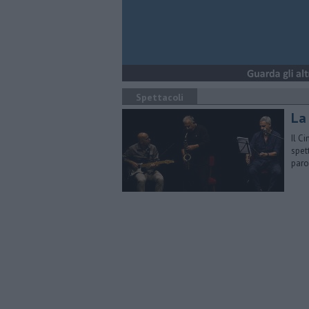
Spettacoli
La 
Il C
spet
paro