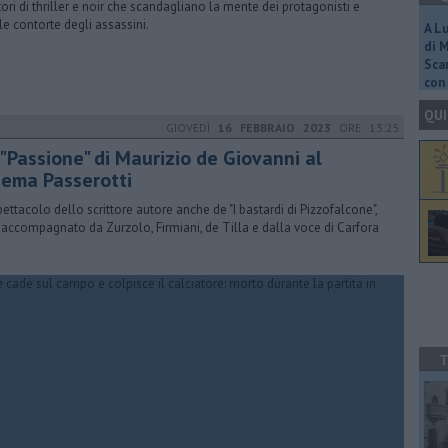
ttori di thriller e noir che scandagliano la mente dei protagonisti e
le contorte degli assassini.
A L
di 
Scar
con 
QUI
GIOVEDÌ
16 FEBBRAIO 2023
ORE 13:25
 "Passione" di Maurizio de Giovanni al
nema Passerotti
pettacolo dello scrittore autore anche de "I bastardi di Pizzofalcone",
 accompagnato da Zurzolo, Firmiani, de Tilla e dalla voce di Carfora
T