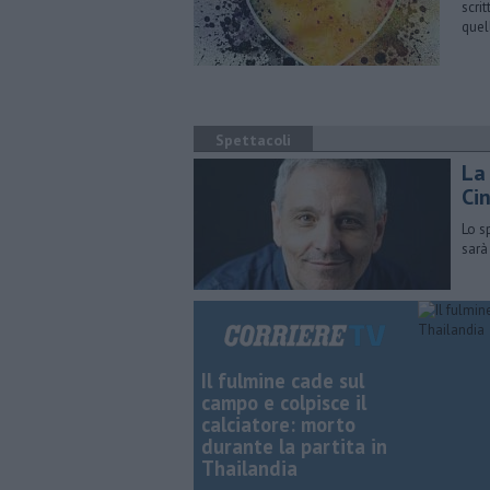
scri
quel
Spettacoli
La
Ci
Lo s
sarà
Il fulmine cade sul
campo e colpisce il
calciatore: morto
durante la partita in
Thailandia