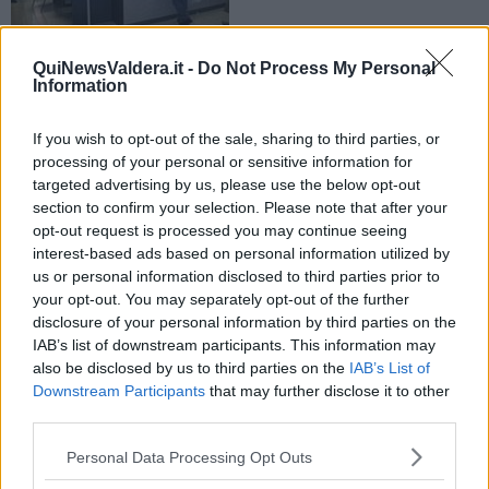
Venerdì 12 settembre gli sportelli di Pisa e Pontedera
QuiNewsValdera.it -
Do Not Process My Personal
ritarderanno l’orario di apertura
Information
If you wish to opt-out of the sale, sharing to third parties, or
processing of your personal or sensitive information for
targeted advertising by us, please use the below opt-out
section to confirm your selection. Please note that after your
PISA —
Alle
10
invece che alle 8,30. Questa la modifica all’orario di
opt-out request is processed you may continue seeing
apertura che
venerdì 12 settembre
subiranno le sedi
Punto
interest-based ads based on personal information utilized by
Acque di Pisa e Pontedera
, a causa di
lavori al sistema
us or personal information disclosed to third parties prior to
informatico aziendale
.
your opt-out. You may separately opt-out of the further
Gli sportelli interessati sono quelli in via Frascani 8 a Pisanova,
disclosure of your personal information by third parties on the
quello in via Toscoromagnola 10 a Pontedera e il recupero crediti in
IAB’s list of downstream participants. This information may
via Molise 1 a Gello.
also be disclosed by us to third parties on the
IAB’s List of
Downstream Participants
that may further disclose it to other
third parties.
Personal Data Processing Opt Outs
Per le stesse ragioni anche il
call-center aziendale
per i servizi
commerciali sarà attivo dalle 10, anziché dalle 9.