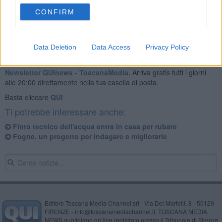
CONFIRM
Data Deletion
Data Access
Privacy Policy
Se vuoi leggere le notizie principali della Toscana iscriviti alla
Newsletter QUInews - ToscanaMedia.
Arriva gratis tutti i giorni
alle 20:00 direttamente nella tua casella di posta.
Basta cliccare
QUI
Ti potrebbe interessare anche:
Finto tecnico dell'acqua entra in casa per rubare
Fogne, un progetto per indagare e migliorarle
Editore Toscana Media Channel srl - Via Dei Martelli, 8 - 50129
FIRENZE - info@toscanamediachannel.it. TOSCANA MEDIA
NEWS quotidiano on line registrato presso il Tribunale di Firenze