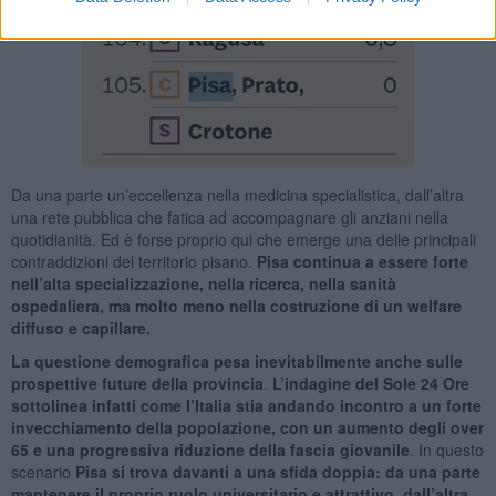
Da una parte un’eccellenza nella medicina specialistica, dall’altra
una rete pubblica che fatica ad accompagnare gli anziani nella
quotidianità. Ed è forse proprio qui che emerge una delle principali
contraddizioni del territorio pisano.
Pisa continua a essere forte
nell’alta specializzazione, nella ricerca, nella sanità
ospedaliera, ma molto meno nella costruzione di un welfare
diffuso e capillare.
La questione demografica pesa inevitabilmente anche sulle
prospettive future della provincia
.
L’indagine del Sole 24 Ore
sottolinea infatti come l’Italia stia andando incontro a un forte
invecchiamento della popolazione, con un aumento degli over
65 e una progressiva riduzione della fascia giovanile
. In questo
scenario
Pisa si trova davanti a una sfida doppia: da una parte
mantenere il proprio ruolo universitario e attrattivo, dall’altra