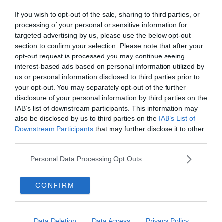
che continua a essere fortemente legato al ruolo dell’Università e
dell’ospedale di Cisanello.
If you wish to opt-out of the sale, sharing to third parties, or
processing of your personal or sensitive information for
Accanto a questo dato positivo, però, emerge anche
una criticità
targeted advertising by us, please use the below opt-out
molto netta sul fronte dell’assistenza domiciliare agli anziani.
section to confirm your selection. Please note that after your
Secondo il Sole 24 Ore, Pisa è infatti tra le ultime province italiane
per spesa degli enti pubblici destinata all’assistenza domiciliare
opt-out request is processed you may continue seeing
degli over 65.
La provincia compare addirittura all'ultimo posto
interest-based ads based on personal information utilized by
nazionale insieme a Prato e Crotone
,
con un valore
us or personal information disclosed to third parties prior to
praticamente pari a zero
. Un dato che colpisce perché arriva
your opt-out. You may separately opt-out of the further
proprio in un territorio ad alta presenza universitaria e sanitaria.
disclosure of your personal information by third parties on the
IAB’s list of downstream participants. This information may
also be disclosed by us to third parties on the
IAB’s List of
Downstream Participants
that may further disclose it to other
third parties.
Personal Data Processing Opt Outs
CONFIRM
Data Deletion
Data Access
Privacy Policy