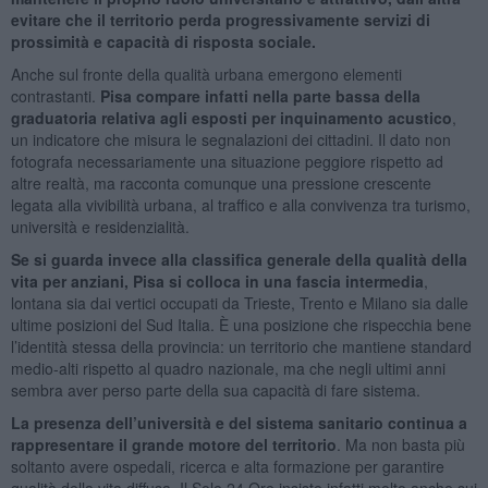
evitare che il territorio perda progressivamente servizi di
prossimità e capacità di risposta sociale.
Anche sul fronte della qualità urbana emergono elementi
contrastanti.
Pisa compare infatti nella parte bassa della
graduatoria relativa agli esposti per inquinamento acustico
,
un indicatore che misura le segnalazioni dei cittadini. Il dato non
fotografa necessariamente una situazione peggiore rispetto ad
altre realtà, ma racconta comunque una pressione crescente
legata alla vivibilità urbana, al traffico e alla convivenza tra turismo,
università e residenzialità.
Se si guarda invece alla classifica generale della qualità della
vita per anziani, Pisa si colloca in una fascia intermedia
,
lontana sia dai vertici occupati da Trieste, Trento e Milano sia dalle
ultime posizioni del Sud Italia. È una posizione che rispecchia bene
l’identità stessa della provincia: un territorio che mantiene standard
medio-alti rispetto al quadro nazionale, ma che negli ultimi anni
sembra aver perso parte della sua capacità di fare sistema.
La presenza dell’università e del sistema sanitario continua a
rappresentare il grande motore del territorio
. Ma non basta più
soltanto avere ospedali, ricerca e alta formazione per garantire
qualità della vita diffusa. Il Sole 24 Ore insiste infatti molto anche sui