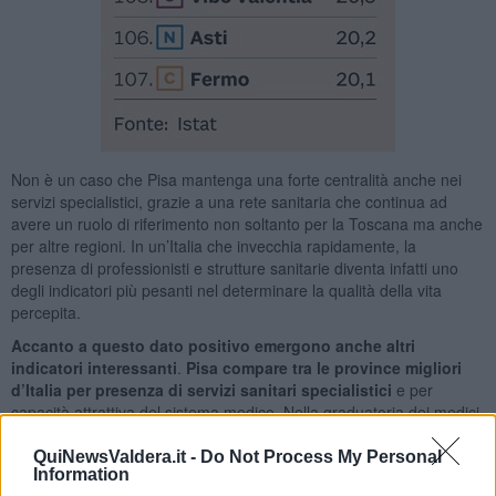
Non è un caso che Pisa mantenga una forte centralità anche nei
servizi specialistici, grazie a una rete sanitaria che continua ad
avere un ruolo di riferimento non soltanto per la Toscana ma anche
per altre regioni. In un’Italia che invecchia rapidamente, la
presenza di professionisti e strutture sanitarie diventa infatti uno
degli indicatori più pesanti nel determinare la qualità della vita
percepita.
Accanto a questo dato positivo emergono anche altri
indicatori interessanti
.
Pisa compare tra le province migliori
d’Italia per presenza di servizi sanitari specialistici
e per
capacità attrattiva del sistema medico. Nella graduatoria dei medici
specialisti il territorio pisano è terzo in assoluto dietro soltanto a
Cagliari e Siena. Questo significa che la provincia mantiene un
QuiNewsValdera.it -
Do Not Process My Personal
Information
rapporto molto alto tra popolazione e professionisti sanitari, un dato