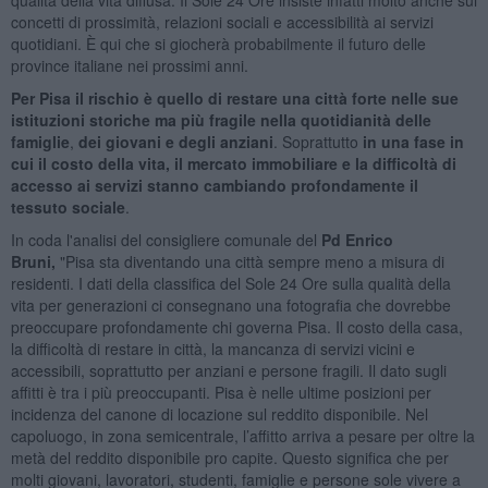
concetti di prossimità, relazioni sociali e accessibilità ai servizi
quotidiani. È qui che si giocherà probabilmente il futuro delle
province italiane nei prossimi anni.
Per Pisa il rischio è quello di restare una città forte nelle sue
istituzioni storiche ma più fragile nella quotidianità delle
famiglie
,
dei giovani e degli anziani
. Soprattutto
in una fase in
cui il costo della vita, il mercato immobiliare e la difficoltà di
accesso ai servizi stanno cambiando profondamente il
tessuto sociale
.
In coda l'analisi del consigliere comunale del
Pd Enrico
Bruni,
"Pisa sta diventando una città sempre meno a misura di
residenti. I dati della classifica del Sole 24 Ore sulla qualità della
vita per generazioni ci consegnano una fotografia che dovrebbe
preoccupare profondamente chi governa Pisa. Il costo della casa,
la difficoltà di restare in città, la mancanza di servizi vicini e
accessibili, soprattutto per anziani e persone fragili. Il dato sugli
affitti è tra i più preoccupanti. Pisa è nelle ultime posizioni per
incidenza del canone di locazione sul reddito disponibile. Nel
capoluogo, in zona semicentrale, l’affitto arriva a pesare per oltre la
metà del reddito disponibile pro capite. Questo significa che per
molti giovani, lavoratori, studenti, famiglie e persone sole vivere a