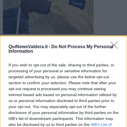
Dal bollettino regionale i dati aggiornati alle ultime 24 ore sul
fronte Coronavirus. Una vittima in provincia di Pisa
QuiNewsValdera.it -
Do Not Process My Personal
Information
If you wish to opt-out of the sale, sharing to third parties, or
processing of your personal or sensitive information for
targeted advertising by us, please use the below opt-out
PISA —
Tra ieri e oggi in provincia di Pisa sono emersi 34 nuovi
section to confirm your selection. Please note that after your
casi di positività al Covid. E' quanto evidenzia il bollettino regionale
opt-out request is processed you may continue seeing
odierno, che fotografa l'andamento dell'epidemia sul territorio.
interest-based ads based on personal information utilized by
In Toscana si registrano purtroppo due nuovi decessi riconducibili
us or personal information disclosed to third parties prior to
al virus. Le vittime risiedevano nelle province di Pisa e Massa
your opt-out. You may separately opt-out of the further
Carrara.
disclosure of your personal information by third parties on the
IAB’s list of downstream participants. This information may
also be disclosed by us to third parties on the
IAB’s List of