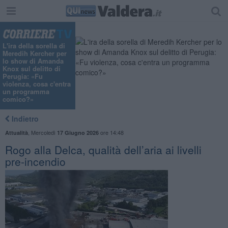
"
L'ira della sorella di
Meredih Kercher per
lo show di Amanda
Knox sul delitto di
Perugia: «Fu
violenza, cosa c'entra
un programma
comico?»
Indietro
,
Mercoledì
ore 14:48
Attualità
17 Giugno 2026
Rogo alla Delca, qualità dell’aria ai livelli
pre-incendio