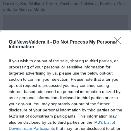
Cascina, San Giuliano Terme, Vecchiano, Calcinaia, Bientina, Calci
e Santa Maria a Monte.
Proprio
Arpat
ha illustrato gli esiti delle attività di
monitoraggio
ambientale
svolte fin dall’emergenza. Accanto ai
campionamenti
,
QuiNewsValdera.it -
Do Not Process My Personal
Information
che hanno interessato aria, suolo, vegetazione e foraggi,
proseguono ulteriori approfondimenti analitici, compreso il
monitoraggio dei
microinquinanti
attraverso i filtri installati per il
If you wish to opt-out of the sale, sharing to third parties, or
controllo della qualità dell’aria.
processing of your personal or sensitive information for
targeted advertising by us, please use the below opt-out
L'Asl, dal suo canto, ha avviato un piano di monitoraggio dedicato
alla
sicurezza alimentare
e alla qualità delle acque,
section to confirm your selection. Please note that after your
raccomandando agli operatori agricoli interessati di effettuare
opt-out request is processed you may continue seeing
analisi accreditate sui prodotti prima della loro eventuale
interest-based ads based on personal information utilized by
commercializzazione.
us or personal information disclosed to third parties prior to
your opt-out. You may separately opt-out of the further
Prosegue intanto il presidio operativo dei Vigili del fuoco, che
disclosure of your personal information by third parties on the
continuerà per tutto il tempo necessario a garantire le condizioni di
IAB’s list of downstream participants. This information may
sicurezza. Per quanto riguarda la situazione interna all'impianto, si
also be disclosed by us to third parties on the
IAB’s List of
dovrà procedere alla rimozione dei materiali - incombusti e
Downstream Participants
that may further disclose it to other
parzialmente combusti- ancora presenti nel sito, stimati tra i 15.000