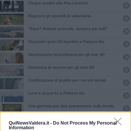
Cinque positivi alla Rsa Leoncini
Riaprono gli sportelli di veterinaria
"Rave? Abitanti sconvolti, tamponi per tutti"
Vaccinati i primi 60 bambini a Palazzo blu
Vaccinazione straordinaria per gli over 60
Domenica di vaccino per gli over 60
Certificazione di qualità per i servizi sociali
Luce e acqua ko a Palazzo blu
Una giornata per fare prevenzione sulla tiroide
Casa della Salute, novità in vista per il 2025
QuiNewsValdera.it -
Do Not Process My Personal
Information