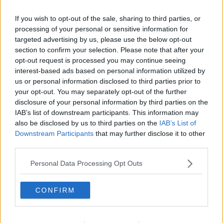
Educazione digitale, lezioni di connessione
If you wish to opt-out of the sale, sharing to third parties, or
Educazione digitale, lezioni di connessione
processing of your personal or sensitive information for
targeted advertising by us, please use the below opt-out
Botulino, l'appello per chi è stato in pizzeria
section to confirm your selection. Please note that after your
opt-out request is processed you may continue seeing
​Lavoratori esposti all'amianto, oltre 600 i controlli
interest-based ads based on personal information utilized by
in Alta Val di Cecina
us or personal information disclosed to third parties prior to
Accoglienza degli stranieri la Asl predispone la un
your opt-out. You may separately opt-out of the further
protocollo sanitario
disclosure of your personal information by third parties on the
Meningite, il ceppo C ha colpito ancora
IAB’s list of downstream participants. This information may
also be disclosed by us to third parties on the
IAB’s List of
Downstream Participants
that may further disclose it to other
"I cattivi odori di Gello non sono pericolosi"
third parties.
Nuova task force contro la meningite
Personal Data Processing Opt Outs
Funghi commestibili, attivo lo sportello d'aiuto
CONFIRM
Meningite, orari e modalità per il vaccino
Meningococco, via alle vaccinazioni