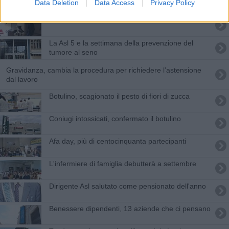
Data Deletion
Data Access
Privacy Policy
Il robot "indossabile"
La Asl 5 e la settimana della prevenzione del
tumore al seno
Gravidanza, cambia la procedura per richiedere l’astensione
dal lavoro
Botulino, scagionato il pesto di fiori di zucca
Coniugi intossicati, confermato il botulino
Afa day, più di centocinquanta partecipanti
L'infermiere di famiglia debutterà a settembre
Dirigente Asl salutato come pensionato dell'anno
Benessere dipendenti, 13 aziende che ci pensano