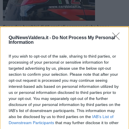
Sono due bambini di 10 anni gli aggressori che hanno
schiaffeggiato e minacciato due coetanei. Allertato il Tribunale
dei minorenni di Firenze
QuiNewsValdera.it -
Do Not Process My Personal
Information
If you wish to opt-out of the sale, sharing to third parties, or
processing of your personal or sensitive information for
targeted advertising by us, please use the below opt-out
PONSACCO —
I carabinieri hanno identificato i
due bambini
di 10
section to confirm your selection. Please note that after your
anni che, qualche giorno fa, hanno
schiaffeggiato
e
minacciato
opt-out request is processed you may continue seeing
con una spranga di ferro altri due coetanei.
interest-based ads based on personal information utilized by
us or personal information disclosed to third parties prior to
A seguito di quest’episodio di bullismo, i genitori delle due piccole
your opt-out. You may separately opt-out of the further
vittime hanno sporto
denuncia
ai militari, facendo così scattare le
disclosure of your personal information by third parties on the
indagini. I carabinieri hanno visionato le immagini delle
telecamere
IAB’s list of downstream participants. This information may
per la sorveglianza
installate nelle vicinanze del luogo
also be disclosed by us to third parties on the
IAB’s List of
dell’accaduto. Grazie a queste e a ulteriori indagini, i militari sono
Downstream Participants
that may further disclose it to other
così risaliti ai due aggressori.
third parties.