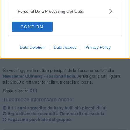
Personal Data Processing Opt Outs
Vista l’età dei due, i provvedimenti del caso sono stati demandati
alla Procura della Repubblica presso il
Tribunale per i minorenni
CONFIRM
di Firenze
.
Data Deletion
Data Access
Privacy Policy
Se vuoi leggere le notizie principali della Toscana iscriviti alla
Newsletter QUInews - ToscanaMedia.
Arriva gratis tutti i giorni
alle 20:00 direttamente nella tua casella di posta.
Basta cliccare
QUI
Ti potrebbe interessare anche:
A 11 anni aggredito da baby bulli più piccoli di lui
Aggredisce due custodi all'interno di una scuola
Ragazzino picchiato dal gruppo