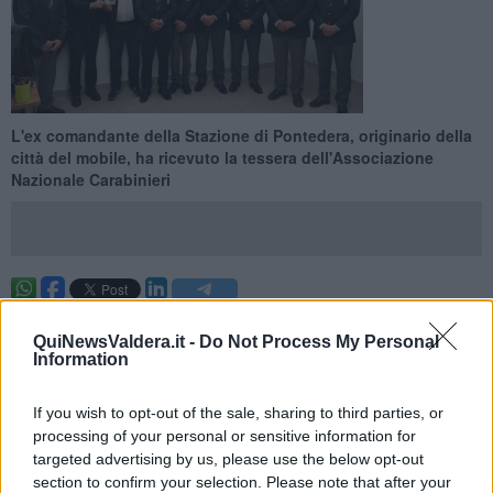
L'ex comandante della Stazione di Pontedera, originario della
città del mobile, ha ricevuto la tessera dell'Associazione
Nazionale Carabinieri
PONSACCO —
Dopo il pensionamento e il saluto alla caserma
di Pontedera
, il luogotenente carica speciale
Marco Martini
è
QuiNewsValdera.it -
Do Not Process My Personal
Information
entrato ufficialmente a far parte dell'
Associazione Nazionale
Carabinieri
, con tanto di consegna della tessera associativa da
parte della
sezione di Ponsacco
.
If you wish to opt-out of the sale, sharing to third parties, or
processing of your personal or sensitive information for
All'evento era presente anche il presidente della sezione Anc di
targeted advertising by us, please use the below opt-out
Pontedera, ovvero
Alessio Giani
, a riprova del forte legame che il
section to confirm your selection. Please note that after your
luogotenente Martini ha costruito negli anni con la comunità