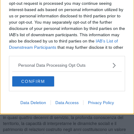
pontederese.
opt-out request is processed you may continue seeing
interest-based ads based on personal information utilized by
us or personal information disclosed to third parties prior to
your opt-out. You may separately opt-out of the further
disclosure of your personal information by third parties on the
Originario di Ponsacco, il luogotenente Martini ha dedicato
38 anni
IAB’s list of downstream participants. This information may
di servizio all'Arma dei Carabinieri
, costruendo un percorso
also be disclosed by us to third parties on the
IAB’s List of
professionale di assoluto prestigio. Dopo la formazione nella Scuola
Downstream Participants
that may further disclose it to other
Allievi Carabinieri di Chieti e il successivo corso per sottufficiali tra
third parties.
Velletri e Firenze, ha maturato una significativa esperienza
operativa nei reparti dell'Arma di Milano, prestando servizio presso
Personal Data Processing Opt Outs
il Nucleo radiomobile e il Nucleo operativo. Rientrato in Toscana, ha
proseguito la propria carriera al Comando provinciale dei
Carabinieri di Pisa. Dal 2020, quindi, è arrivato a Pontedera,
CONFIRM
assumendo successivamente il
comando della Stazione
della
città.
"Per la sezione Anc di Ponsacco il suo ingresso rappresenta un
Data Deletion
Data Access
Privacy Policy
motivo di grande orgoglio e un'importante opportunità di crescita -
ha spiegato il presidente
Simone Chiarugi
- l'esperienza maturata
in quasi quattro decenni di servizio, la profonda conoscenza del
territorio, la capacità di interpretarne le dinamiche sociali e il
patrimonio di relazioni costruito negli anni costituiscono un valore