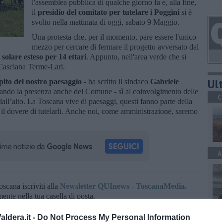
l'assemblea pubblica di qualche giorno fa e, alla fine,
il
presidio del comitato per tutelare i Poggini
si è
svolto nella mattinata di oggi, sabato 9 Maggio.
Una protesta che, per il momento, pare essere l'unico
mezzo per cercare di fermare il progetto avversato dal
solare esteso per 14 ettari
. Appunto, nell'area verde che si
 Casciana Terme-Lari.
Ult
apito del nostro paesaggio
- ha scritto il sindaco
Gabriele
ciando la presenza anche del Comune - sì al coinvolgimento delle
C
dall’alto. La Toscana vive di paesaggi, questi fanno parte della
o il dovere di tutelarli. Anche noi, come amministrazione, saremo
A
oscana iscriviti alla
Newsletter QUInews - ToscanaMedia.
amente nella tua casella di posta.
A
ldera.it -
Do Not Process My Personal Information