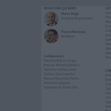
REDAZIONE QUI NEWS
CAT
Cro
Marco Migli
Poli
Direttore Responsabile
Attu
Eco
Cult
Pietro Mattonai
Spo
Redattore
Spet
Inte
Opi
Imp
Collaboratori
Pro
Marcella Bitozzi, Sergio
Braccini, Michele Bufalino,
Valentina Caffieri, Linda
CO
Giuliani, Dina Laurenzi,
Bien
Monica Nocciolini, Paolo
Buti
Nocentini, Gabriele
Calc
Santarnecchi, Paola Silvi.
Cap
Cas
Chi
Laja
Pala
Pecc