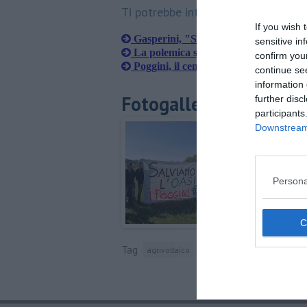
Ti potrebbe interessare anche:
If you wish 
Gasperini, "Su Palazzo Rosa manten
sensitive in
La polemica sui Poggini finisce in Re
confirm you
Poggini, il centrosinistra sta col comit
continue se
information 
Fotogallery
further disc
participants
Downstream 
Persona
Tag
agrivoltaico
ponsacco
casciana terme la