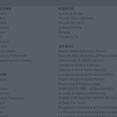
EGORIE
RUBRICHE
naca
Le notizie di oggi
tica
Più Letti della settimana
alità
Più Letti del mese
nomia
Archivio Notizie
ura
Persone
rt
Toscani in TV
tacoli
rviste
QUI BLOG
nion Leader
Incontri d'arte di Riccardo Ferrucci
rese & Professioni
Racconti della domenica di Marco Celat
grammazione Cinema
Disincantato di Adolfo Santoro
Sorridendo di Nicola Belcari
Vignaioli e vini di Nadio Stronchi
MUNI
Le pregiate penne di Pierantonio Pardi
tina
Pagine allegre di Gianni Micheli
Psico-cose di Federica Giusti
inaia
VI PRESENTO I MIEI... di Dino Fiumalbi
annoli
Le stelle di Astrea di Edit Permay
ciana Terme-Lari
STORIE VISPE MA NON TROPPO DISTR
anni
di Dario Dal Canto
tico
Progettare il benessere di Erica Fiumalbi
ia
La Toscana della birra di Davide Cappan
ioli
Cose strane e posti assurdi di Blue Lam