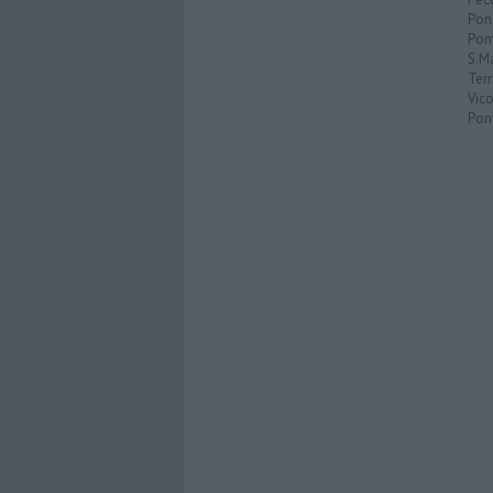
Pon
Pon
S.M
Terr
Vic
Pon