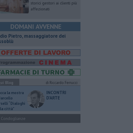
storici gestori ai clienti più
affezionati
DOMANI AVVENNE
dio Pietro, massaggiatore dei
ssoblù
ui Blog
di Riccardo Ferrucci
INCONTRI
ucca la mostra
D'ARTE
Marcello
selli “Dialoghi
la città"
Condoglianze