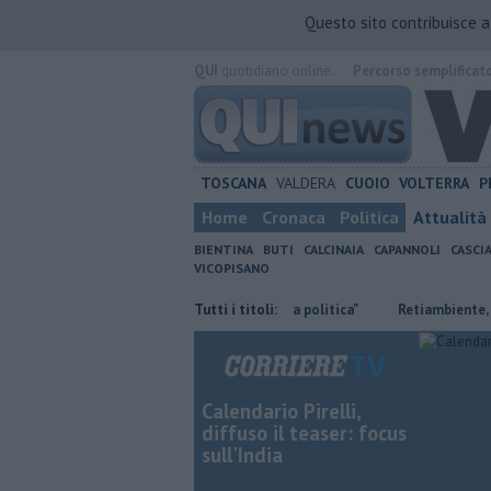
Questo sito contribuisce 
QUI
quotidiano online.
Percorso semplificat
TOSCANA
VALDERA
CUOIO
VOLTERRA
P
Home
Cronaca
Politica
Attualità
BIENTINA
BUTI
CALCINAIA
CAPANNOLI
CASCI
VICOPISANO
Ossicombustore, "Serve chiarezza politica"
Tutti i titoli:
Retiambiente, M5S: "
Calendario Pirelli,
diffuso il teaser: focus
sull'India