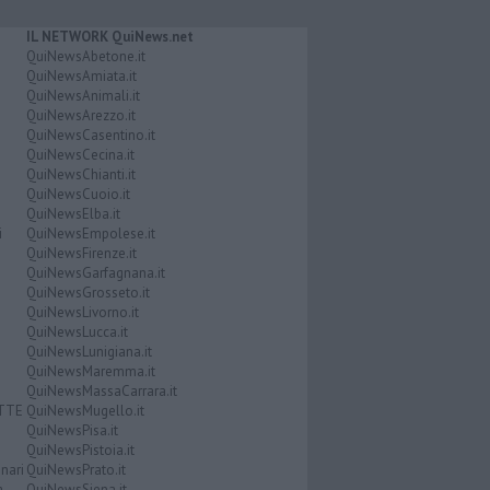
IL NETWORK QuiNews.net
QuiNewsAbetone.it
QuiNewsAmiata.it
QuiNewsAnimali.it
QuiNewsArezzo.it
QuiNewsCasentino.it
QuiNewsCecina.it
QuiNewsChianti.it
QuiNewsCuoio.it
QuiNewsElba.it
i
QuiNewsEmpolese.it
QuiNewsFirenze.it
QuiNewsGarfagnana.it
QuiNewsGrosseto.it
QuiNewsLivorno.it
QuiNewsLucca.it
QuiNewsLunigiana.it
QuiNewsMaremma.it
QuiNewsMassaCarrara.it
ATTE
QuiNewsMugello.it
QuiNewsPisa.it
QuiNewsPistoia.it
nari
QuiNewsPrato.it
a
QuiNewsSiena.it