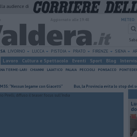
alla audience di
o
Aggiornato alle 19:48
METEO:
Sab
ISA
LIVORNO
LUCCA
PISTOIA
PRATO
FIRENZE
SIENA
A
Lavoro
Cultura e Spettacolo
Eventi
Sport
Blog
Intervi
ANA TERME-LARI
CHIANNI
LAJATICO
PALAIA
PECCIOLI
PONSACCO
PONTEDE
Nessun legame con Giacetti"
Bus, la Provincia evita lo stop del servizio
Lu
do