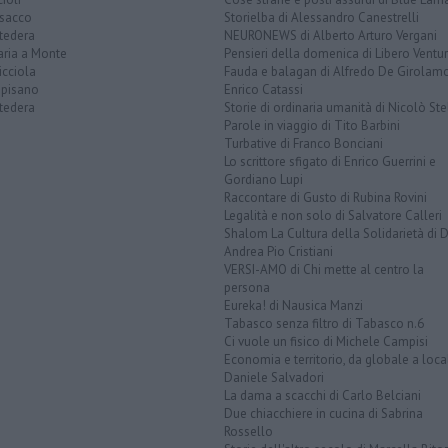
sacco
Storielba di Alessandro Canestrelli
tedera
NEURONEWS di Alberto Arturo Vergani
aria a Monte
Pensieri della domenica di Libero Ventur
icciola
Fauda e balagan di Alfredo De Girolam
opisano
Enrico Catassi
tedera
Storie di ordinaria umanità di Nicolò Ste
Parole in viaggio di Tito Barbini
Turbative di Franco Bonciani
Lo scrittore sfigato di Enrico Guerrini e
Gordiano Lupi
Raccontare di Gusto di Rubina Rovini
Legalità e non solo di Salvatore Calleri
Shalom La Cultura della Solidarietà di 
Andrea Pio Cristiani
VERSI-AMO di Chi mette al centro la
persona
Eureka! di Nausica Manzi
Tabasco senza filtro di Tabasco n.6
Ci vuole un fisico di Michele Campisi
Economia e territorio, da globale a loca
Daniele Salvadori
La dama a scacchi di Carlo Belciani
Due chiacchiere in cucina di Sabrina
Rossello