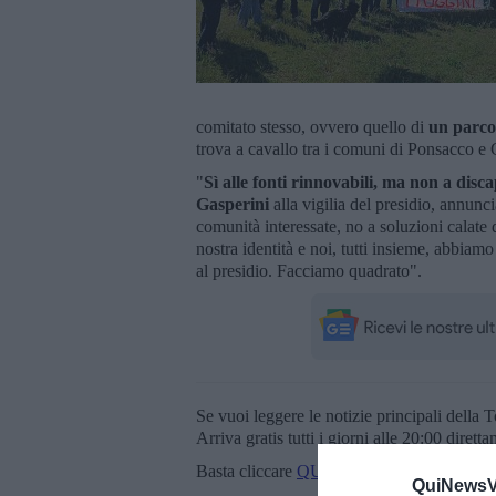
comitato stesso, ovvero quello di
un parco 
trova a cavallo tra i comuni di Ponsacco e
"
Sì alle fonti rinnovabili, ma non a disc
Gasperini
alla vigilia del presidio, annun
comunità interessate, no a soluzioni calate 
nostra identità e noi, tutti insieme, abbiam
al presidio. Facciamo quadrato".
Se vuoi leggere le notizie principali della T
Arriva gratis tutti i giorni alle 20:00 dirett
Basta cliccare
QUI
QuiNewsVa