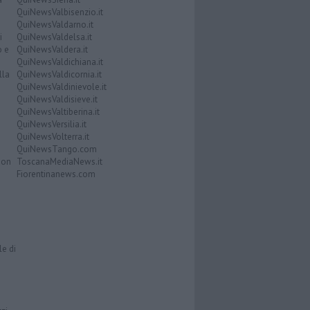
QuiNewsValbisenzio.it
QuiNewsValdarno.it
i
QuiNewsValdelsa.it
o e
QuiNewsValdera.it
QuiNewsValdichiana.it
lla
QuiNewsValdicornia.it
QuiNewsValdinievole.it
QuiNewsValdisieve.it
QuiNewsValtiberina.it
QuiNewsVersilia.it
QuiNewsVolterra.it
QuiNewsTango.com
Don
ToscanaMediaNews.it
Fiorentinanews.com
le di