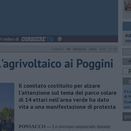
Ad
ro
SABATO
09 MAGGIO 2026
ORE 12:30
l'agrivoltaico ai Poggini
Q
Il comitato costituito per alzare
l'attenzione sul tema del parco solare
A L
di 
di 14 ettari nell'area verde ha dato
Scar
vita a una manifestazione di protesta
con 
QUI
PONSACCO —
Lo avevano annunciato durante