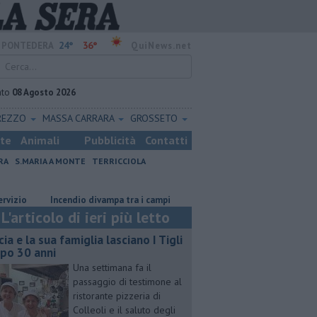
24°
36°
PONTEDERA
QuiNews.net
ato
08 Agosto 2026
REZZO
MASSA CARRARA
GROSSETO
ste
Animali
Pubblicità
Contatti
RA
S.MARIA A MONTE
TERRICCIOLA
Incendio divampa tra i campi
Ossicombustore, "Serve chiarezza po
L'articolo di ieri più letto
cia e la sua famiglia lasciano I Tigli
po 30 anni
Una settimana fa il
passaggio di testimone al
ristorante pizzeria di
Colleoli e il saluto degli