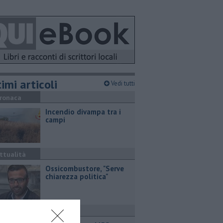
imi articoli
Vedi tutti
ronaca
Incendio divampa tra i
campi
ttualità
Ossicombustore, "Serve
chiarezza politica"
ttualità