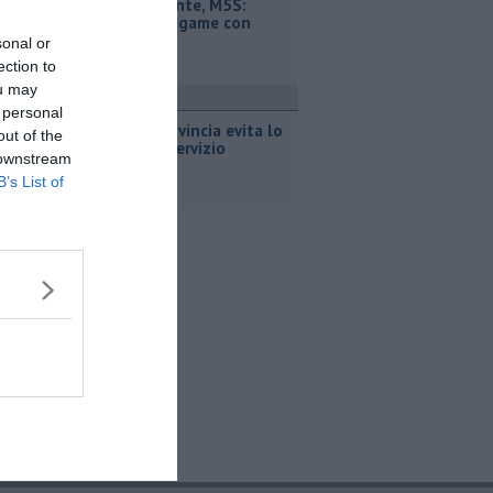
Retiambiente, M5S:
"Nessun legame con
Giacetti"
sonal or
ection to
ou may
ttualità
 personal
Bus, la Provincia evita lo
out of the
stop del servizio
 downstream
B’s List of