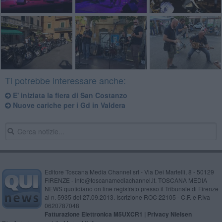
Ti potrebbe interessare anche:
E' iniziata la fiera di San Costanzo
Nuove cariche per i Gd in Valdera
Editore Toscana Media Channel srl - Via Dei Martelli, 8 - 50129
FIRENZE - info@toscanamediachannel.it. TOSCANA MEDIA
NEWS quotidiano on line registrato presso il Tribunale di Firenze
al n. 5935 del 27.09.2013. Iscrizione ROC 22105 - C.F. e P.Iva
0620787048
Fatturazione Elettronica M5UXCR1 |
Privacy Nielsen