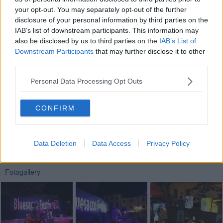
your opt-out. You may separately opt-out of the further
disclosure of your personal information by third parties on the
"Gli spettatori - hanno commentato in una nota gli organizzatori -
sono stati veramente tanti e questo dà atto che la sinergia delle
IAB’s list of downstream participants. This information may
nostre forze organizzative è da difendere e ampliare sempre di
also be disclosed by us to third parties on the
IAB’s List of
più".
Downstream Participants
that may further disclose it to other
third parties.
Personal Data Processing Opt Outs
CONFIRM
Se vuoi leggere le notizie principali della Toscana iscriviti alla
Newsletter QUInews - ToscanaMedia.
Arriva gratis tutti i giorni
alle 20:00 direttamente nella tua casella di posta.
Data Deletion
Data Access
Privacy Policy
Basta cliccare
QUI
Fotogallery