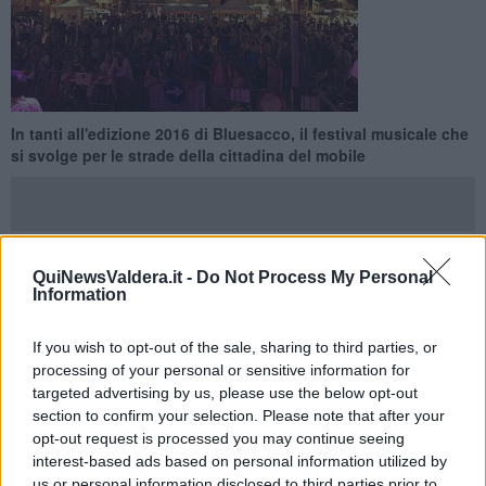
In tanti all'edizione 2016 di Bluesacco, il festival musicale che
si svolge per le strade della cittadina del mobile
QuiNewsValdera.it -
Do Not Process My Personal
PONSACCO —
Grande successo per il
Bluesacco
. Il festival
Information
musicale diventato appuntamento fisso dell'estate della cittadina
del mobile, per il suo ottavo compleanno ha festeggiato sabato
If you wish to opt-out of the sale, sharing to third parties, or
scorso con tanta gente il piazza della Repubblica.
processing of your personal or sensitive information for
Oltre al Comune, all'organizzazione hanno contribuito
targeted advertising by us, please use the below opt-out
Confcommercio, Camera di Commercio di Pisa e l’Associazione
section to confirm your selection. Please note that after your
Blues in the Bag, mettendo in piedi tanti concerti di qualità.
opt-out request is processed you may continue seeing
interest-based ads based on personal information utilized by
us or personal information disclosed to third parties prior to