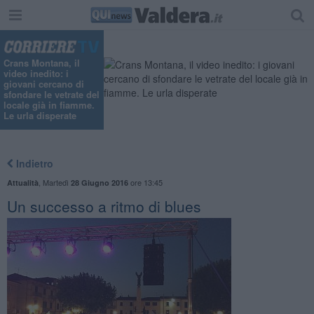
Crans Montana, il
video inedito: i
giovani cercano di
sfondare le vetrate del
locale già in fiamme.
Le urla disperate
Indietro
,
Martedì
ore 13:45
Attualità
28 Giugno 2016
Un successo a ritmo di blues