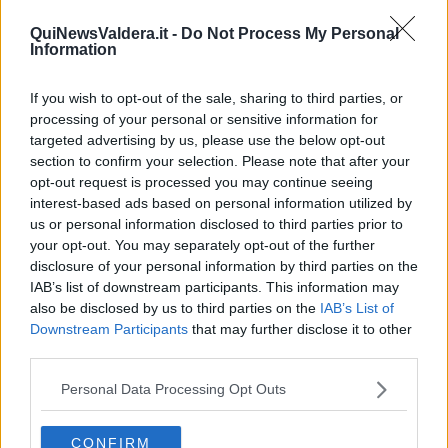
QuiNewsValdera.it -
Do Not Process My Personal
Information
Il pezzo si era reso necessario dopo una segnalazione
If you wish to opt-out of the sale, sharing to third parties, or
dei consiglieri comunali di
Forza Italia Barabotti e Pandolfi
(nel
processing of your personal or sensitive information for
frattempo passati alla Lega, ndr), che avevano
lamentato
targeted advertising by us, please use the below opt-out
disservizi per quanto riguarda il Taxi Amico
gestito dal
section to confirm your selection. Please note that after your
Comune.
opt-out request is processed you may continue seeing
In realtà
il servizio "Taxi Amico" è un'altra cosa
. Infatti i
interest-based ads based on personal information utilized by
trasferimenti agevolati per gli anziani di Pontedera sono garantiti da
us or personal information disclosed to third parties prior to
una convenzione fra Comune e tassisti pontederesi e si
your opt-out. You may separately opt-out of the further
chiamava
"Amico Taxi" e ora, addirittura, "Chiama e Vai"
, che
disclosure of your personal information by third parties on the
però buona parte degli utenti e non solo chiamano, tanto
IAB’s list of downstream participants. This information may
familiarmente quanto erroneamente, "Taxi Amico". Anche la
also be disclosed by us to third parties on the
IAB’s List of
similitudine fra i due nomi
, del resto, facilita la confusione.
Downstream Participants
that may further disclose it to other
"In qualità di Presidente dell'
A.S.Ha.Pisa onlus
- aveva detto due
third parties.
mesi fa
Luigi Gariano
- mi vedo costretto a ribadire che
il nostro
servizio di trasporto
Taxi Amico
è altro dall'
Amico Taxi
, che è il
Personal Data Processing Opt Outs
servizio nato da una convenzione tra i tassisti e il comune di
Pontedera per un trasporto agevolato a favore degli anziani".
CONFIRM