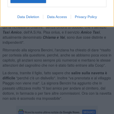
"Il nostro servizio Taxi Amico
- aveva aggiunto Gariano -, attivo
per gli utenti della
Valdera
dal 2003, con un migliaio di trasporti
all'anno, si serve di una rete di
autisti volontari
che garantiscono
professionalità e puntualità del servizio stesso
, riservato ai
Data Deletion
Data Access
Privacy Policy
disabili e anziani non autosufficienti dei Comuni della Valdera". Da
qui la richiesta di chiarire, "senza ombra di dubbio, che il servizio
Taxi Amico
, dell'A.S.Ha. Pisa onlus, e il servizio
Amico Taxi
,
attualmente denominato
Chiama e Vai
, sono due cose distinte e
indipendenti".
Ritornando alla signora Bencini, l'anziana ha chiesto di dare "risalto
per cortesia alla questione, perché, anche se abbiamo poca voce in
capitolo, gli anziani sono sempre più numerosi e meritano le stesse
attenzioni del cagnolino che non è stato fatto entrare alla Coop".
La donna, tramite il figlio, fatto sapere che
salire sulla navetta è
difficile
"perché c'è un dislivello". Inoltre "va prenotata e al villaggio
Piaggio non viene mai". La signora Bencini ha aggiunto che in
passato utilizzava molto "il taxi amico per andare al cimitero, dal
dottore, in farmacia o per fare altre commissioni. Ora con la navetta
non solo è scomodo ma impossibile".