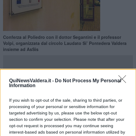
Conferza al Poliedro con il dottor Segantini e il professor
Volpi, organizzata dal circolo Laudato Si’ Pontedera Valdera
insieme ad AsSis
QuiNewsValdera.it -
Do Not Process My Personal
Information
PONTEDERA —
Non si vede e non si sente, ma ha un impatto
sulla salute umana e sull'ambiente che non è né riconosciuto né
normato adeguatamente. È
l'inquinamento da radiazioni
If you wish to opt-out of the sale, sharing to third parties, or
elettromagnetiche
: 5g,radio, wi-fi, bluetooth. Ma quali sono i loro
processing of your personal or sensitive information for
effetti sulle cellule degli organismi viventi? Quali i limiti cautelativi di
targeted advertising by us, please use the below opt-out
esposizione, che sono stati innalzati nel 2023, aumentando i fattori
section to confirm your selection. Please note that after your
di rischio?
opt-out request is processed you may continue seeing
interest-based ads based on personal information utilized by
È a queste domande, e magari ad altre che
sabato 30