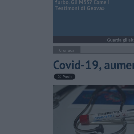
furbo. Gli M5S? Come i
Testimoni di Geova»
Cronaca
Covid-19, aumen