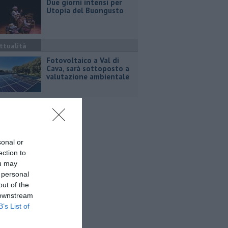
Due giorni intensi per
Utopia del Buongusto
ttualità
Fotovoltaico a Val di
Cava, sarà sottoposto a
valutazione ambientale
sonal or
ection to
ou may
 personal
out of the
 downstream
B’s List of