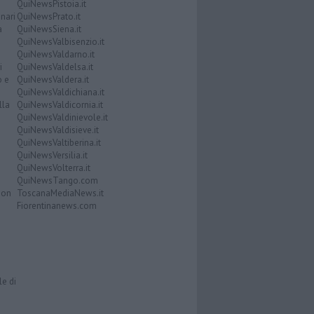
QuiNewsPistoia.it
nari
QuiNewsPrato.it
a
QuiNewsSiena.it
QuiNewsValbisenzio.it
QuiNewsValdarno.it
i
QuiNewsValdelsa.it
o e
QuiNewsValdera.it
QuiNewsValdichiana.it
lla
QuiNewsValdicornia.it
QuiNewsValdinievole.it
QuiNewsValdisieve.it
QuiNewsValtiberina.it
QuiNewsVersilia.it
QuiNewsVolterra.it
QuiNewsTango.com
Don
ToscanaMediaNews.it
Fiorentinanews.com
le di