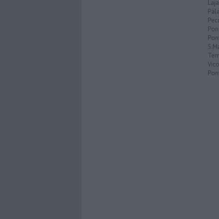
Laja
Pala
Pecc
Pon
Pon
S.M
Terr
Vic
Pon