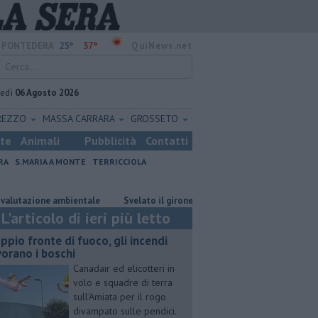
25°
37°
PONTEDERA
QuiNews.net
vedì
06 Agosto 2026
REZZO
MASSA CARRARA
GROSSETO
ste
Animali
Pubblicità
Contatti
RA
S.MARIA A MONTE
TERRICCIOLA
one ambientale
Svelato il girone del Pontedera
Il grande ciclismo 
L'articolo di ieri più letto
ppio fronte di fuoco, gli incendi
vorano i boschi
Canadair ed elicotteri in
volo e squadre di terra
sull'Amiata per il rogo
divampato sulle pendici.