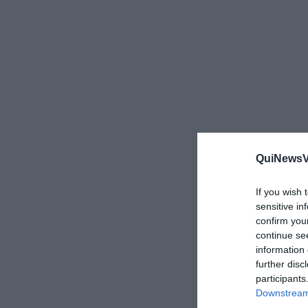
QuiNewsVa
If you wish 
sensitive in
confirm you
continue se
information 
further disc
participants
Downstream 