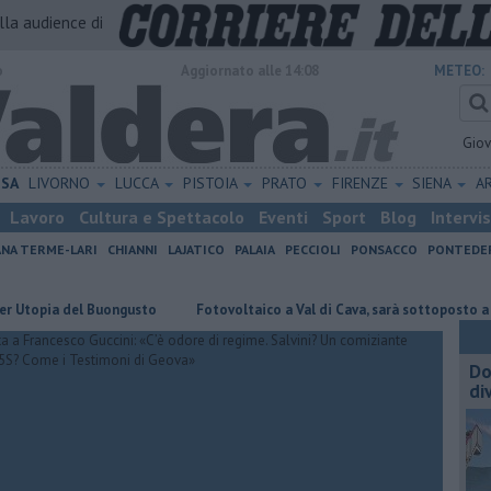
alla audience di
o
Aggiornato alle 14:08
METEO:
Gio
ISA
LIVORNO
LUCCA
PISTOIA
PRATO
FIRENZE
SIENA
A
Lavoro
Cultura e Spettacolo
Eventi
Sport
Blog
Intervi
ANA TERME-LARI
CHIANNI
LAJATICO
PALAIA
PECCIOLI
PONSACCO
PONTEDE
a del Buongusto
Fotovoltaico a Val di Cava, sarà sottoposto a valutazi
Do
di