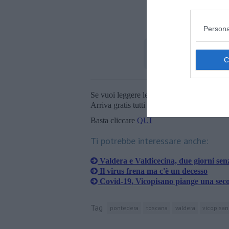
Persona
Se vuoi leggere le notizie principali della T
Arriva gratis tutti i giorni alle 20:00 dirett
Basta cliccare
QUI
Ti potrebbe interessare anche:
Valdera e Valdicecina, due giorni sen
Il virus frena ma c'è un decesso
Covid-19, Vicopisano piange una sec
Tag
pontedera
toscana
valdera
vicopisa