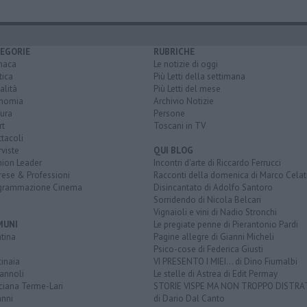
EGORIE
RUBRICHE
naca
Le notizie di oggi
tica
Più Letti della settimana
alità
Più Letti del mese
nomia
Archivio Notizie
ura
Persone
rt
Toscani in TV
tacoli
rviste
QUI BLOG
nion Leader
Incontri d'arte di Riccardo Ferrucci
rese & Professioni
Racconti della domenica di Marco Celat
grammazione Cinema
Disincantato di Adolfo Santoro
Sorridendo di Nicola Belcari
Vignaioli e vini di Nadio Stronchi
MUNI
Le pregiate penne di Pierantonio Pardi
tina
Pagine allegre di Gianni Micheli
Psico-cose di Federica Giusti
inaia
VI PRESENTO I MIEI... di Dino Fiumalbi
annoli
Le stelle di Astrea di Edit Permay
ciana Terme-Lari
STORIE VISPE MA NON TROPPO DISTR
anni
di Dario Dal Canto