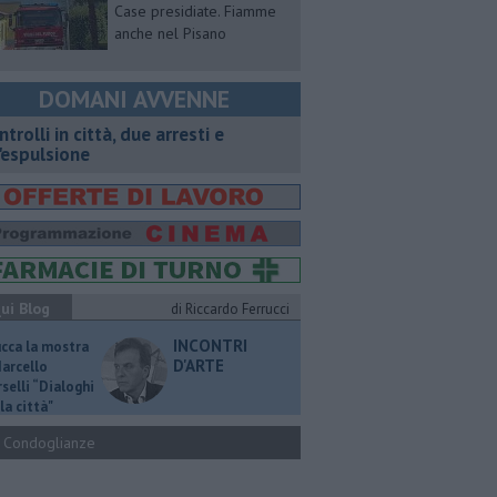
Case presidiate. Fiamme
anche nel Pisano
DOMANI AVVENNE
ntrolli in città, due arresti e
'espulsione
ui Blog
di Riccardo Ferrucci
INCONTRI
ucca la mostra
D'ARTE
Marcello
selli “Dialoghi
la città"
Condoglianze