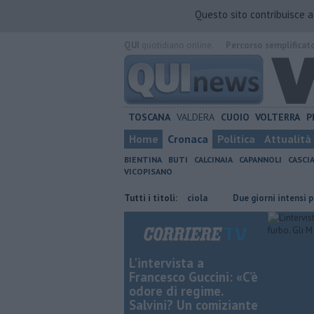
Questo sito contribuisce 
QUI
quotidiano online.
Percorso semplificat
TOSCANA
VALDERA
CUOIO
VOLTERRA
P
Home
Cronaca
Politica
Attualità
BIENTINA
BUTI
CALCINAIA
CAPANNOLI
CASCI
VICOPISANO
Il grande ciclismo si corre a Terricciola
Tutti i titoli:
Due giorni intensi per Utopi
L'intervista a
Francesco Guccini: «C’è
odore di regime.
Salvini? Un comiziante