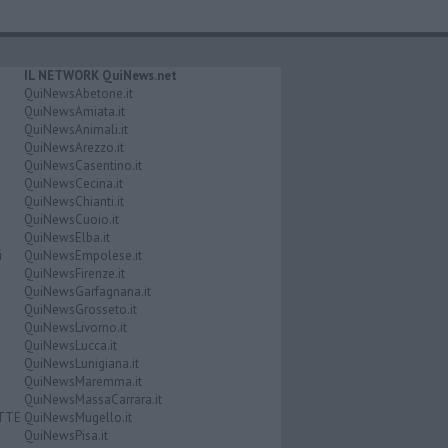
IL NETWORK QuiNews.net
QuiNewsAbetone.it
QuiNewsAmiata.it
QuiNewsAnimali.it
QuiNewsArezzo.it
QuiNewsCasentino.it
QuiNewsCecina.it
QuiNewsChianti.it
QuiNewsCuoio.it
QuiNewsElba.it
i
QuiNewsEmpolese.it
QuiNewsFirenze.it
QuiNewsGarfagnana.it
QuiNewsGrosseto.it
QuiNewsLivorno.it
QuiNewsLucca.it
QuiNewsLunigiana.it
QuiNewsMaremma.it
QuiNewsMassaCarrara.it
ATTE
QuiNewsMugello.it
QuiNewsPisa.it