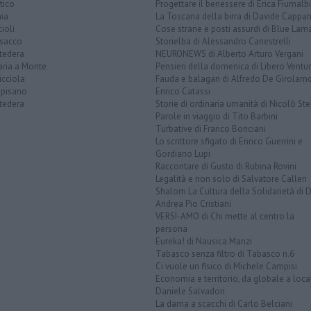
tico
Progettare il benessere di Erica Fiumalbi
ia
La Toscana della birra di Davide Cappan
ioli
Cose strane e posti assurdi di Blue Lam
sacco
Storielba di Alessandro Canestrelli
tedera
NEURONEWS di Alberto Arturo Vergani
aria a Monte
Pensieri della domenica di Libero Ventur
icciola
Fauda e balagan di Alfredo De Girolam
opisano
Enrico Catassi
tedera
Storie di ordinaria umanità di Nicolò Ste
Parole in viaggio di Tito Barbini
Turbative di Franco Bonciani
Lo scrittore sfigato di Enrico Guerrini e
Gordiano Lupi
Raccontare di Gusto di Rubina Rovini
Legalità e non solo di Salvatore Calleri
Shalom La Cultura della Solidarietà di 
Andrea Pio Cristiani
VERSI-AMO di Chi mette al centro la
persona
Eureka! di Nausica Manzi
Tabasco senza filtro di Tabasco n.6
Ci vuole un fisico di Michele Campisi
Economia e territorio, da globale a loca
Daniele Salvadori
La dama a scacchi di Carlo Belciani