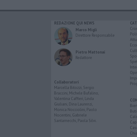
REDAZIONE QUI NEWS
CAT
Cro
Marco Migli
Poli
Direttore Responsabile
Attu
Eco
Cult
Pietro Mattonai
Spo
Redattore
Spet
Inte
Opi
Imp
Collaboratori
Pro
Marcella Bitozzi, Sergio
Braccini, Michele Bufalino,
Valentina Caffieri, Linda
CO
Giuliani, Dina Laurenzi,
Bien
Monica Nocciolini, Paolo
Buti
Nocentini, Gabriele
Calc
Santarnecchi, Paola Silvi.
Cap
Cas
Chi