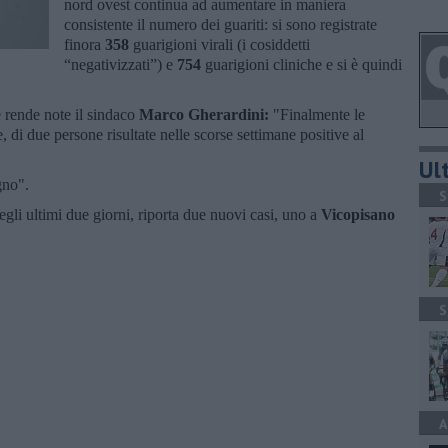
nord ovest continua ad aumentare in maniera
consistente il numero dei guariti: si sono registrate
finora
358
guarigioni virali (i cosiddetti
“negativizzati”) e
754
guarigioni cliniche e si è quindi
e rende note il sindaco
Marco Gherardini:
"Finalmente le
, di due persone risultate nelle scorse settimane positive al
Ult
gno".
S
egli ultimi due giorni, riporta due nuovi casi, uno a
Vicopisano
S
A