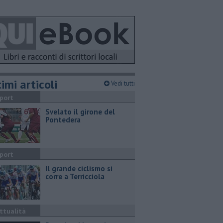
imi articoli
Vedi tutti
port
Svelato il girone del
Pontedera
port
Il grande ciclismo si
corre a Terricciola
ttualità