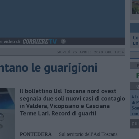
Co
un
GIOVEDÌ
23 APRILE 2020
ORE 18:56
tano le guarigioni
Q
Il bollettino Usl Toscana nord ovest
segnala due soli nuovi casi di contagio
A L
di 
in Valdera, Vicopisano e Casciana
Scar
Terme Lari. Record di guariti
con 
QUI
PONTEDERA —
Sul territorio dell’Asl Toscana