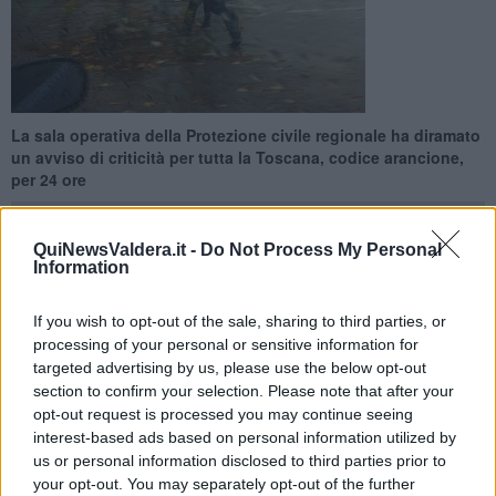
La sala operativa della Protezione civile regionale ha diramato
un avviso di criticità per tutta la Toscana, codice arancione,
per 24 ore
QuiNewsValdera.it -
Do Not Process My Personal
Information
PONTEDERA —
E' allerta meteo dalla mezzanotte di stasera a
If you wish to opt-out of the sale, sharing to third parties, or
quella di domani, domenica 10 settembre. La sala operativa
processing of your personal or sensitive information for
regionale di protezione civile ha emesso un avviso di criticità in
targeted advertising by us, please use the below opt-out
codice arancione per forti temporali e rischio idrogeologico idraulico
section to confirm your selection. Please note that after your
del reticolo principale e minore, allerta che vale anche per tutto il
opt-out request is processed you may continue seeing
territorio della Valdera.
interest-based ads based on personal information utilized by
us or personal information disclosed to third parties prior to
Un'intensa perturbazione atlantica transiterà sulla Toscana tra
stasera domani, portando precipitazioni intense e diffuse. I
your opt-out. You may separately opt-out of the further