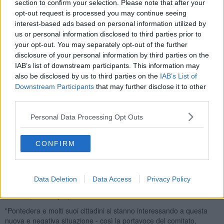
section to confirm your selection. Please note that after your
Pontedera. E quando terminerà questa raccolta, le firme saranno
opt-out request is processed you may continue seeing
presentate all'amministrazione comunale.
interest-based ads based on personal information utilized by
us or personal information disclosed to third parties prior to
your opt-out. You may separately opt-out of the further
disclosure of your personal information by third parties on the
Il "Comitato Proteggiamo il Parco Bellaria Pontedera"
è sempre
IAB’s list of downstream participants. This information may
più deciso di combattere questa "battaglia che porterà nell'ex
also be disclosed by us to third parties on the
IAB’s List of
campo sportivo, e ora spazio verde a ridosso dell'argine dell'Era,
Downstream Participants
that may further disclose it to other
una
lottizzazione edilizia
. "Faremo infatti conoscere ai cittadini la
third parties.
variante adotta due anni fa, nel 2019, che comporterà la
soppressione dello spazio verde
, meta di passeggiate, incontri e
Personal Data Processing Opt Outs
aria fresca nell'ex campo dove si giocava a calcio".
La prima convenzione venne firmata 12 anni fa; ora, con la
CONFIRM
seconda, il rischio di troppo cemento, a loro giudizio, è vicino. I
cittadini denunciano infatti che il Comune di Pontedera e la società
che intende costruire palazzi hanno modificato i piani che
prevedono la
"riduzione dello spazio verde pubblico
per
Data Deletion
Data Access
Privacy Policy
costruire altre case mentre altre sono ancora invendute". La
raccolta, comunque, continua.
"Pontedera e molti suoi cittadini si stanno interessando a questa
nuova e negativa situazione - così la portavoce del comitato,