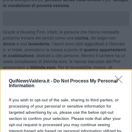
in condizione di povertà estrema
.
Grazie a Housing First, infatti, le persone che hanno necessità
potranno trovare dei servizi come una
cucina
, dei bagni con
docce
e una
lavanderia
. I lavori sono stati aggiudicati a Gennaio
e, in totale, prevedono la messa a punto di
quattro appartamenti
in coabitazione
, dedicati a otto persone. Mentre il cantiere ha un
costo complessivo di 340mila euro, le risorse stanziate dal Pnrr
ammontano a
500mila euro
. Per le tempistiche, invece, gli
interventi dovrebbero concludersi
tra la fine dell'estate e gli inizi
dell'auttunno
.
QuiNewsValdera.it -
Do Not Process My Personal
Information
If you wish to opt-out of the sale, sharing to third parties, or
processing of your personal or sensitive information for
targeted advertising by us, please use the below opt-out
section to confirm your selection. Please note that after your
opt-out request is processed you may continue seeing
interest-based ads based on personal information utilized by