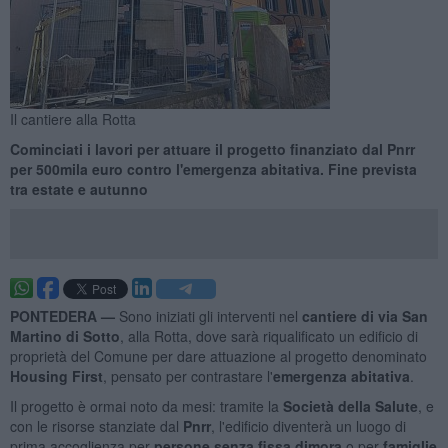
Il cantiere alla Rotta
Cominciati i lavori per attuare il progetto finanziato dal Pnrr
per 500mila euro contro l'emergenza abitativa. Fine prevista
tra estate e autunno
PONTEDERA —
Sono iniziati gli interventi nel
cantiere di via San
Martino di Sotto
, alla Rotta, dove sarà riqualificato un edificio di
proprietà del Comune per dare attuazione al progetto denominato
Housing First
, pensato per contrastare l'
emergenza abitativa
.
Il progetto è ormai noto da mesi: tramite la
Società della Salute
, e
con le risorse stanziate dal
Pnrr
, l'edificio diventerà un luogo di
prima accoglienza per
persone senza fissa dimora
o per
famiglie