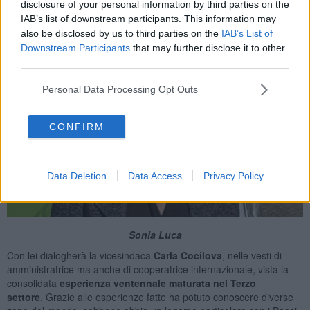
Carla Cocilova
disclosure of your personal information by third parties on the
IAB’s list of downstream participants. This information may
also be disclosed by us to third parties on the
IAB’s List of
Downstream Participants
that may further disclose it to other
third parties.
Personal Data Processing Opt Outs
CONFIRM
Data Deletion
Data Access
Privacy Policy
Sonia Luca
Con lei dialogherà la vicesindaca
Carla Cocilova
, nelle vesti di
amministratrice ma anche di cooperatrice internazionale, vista la
consolidata
esperienza ventennale maturata nel Terzo
settore
. Grazie alle esperienze fatte ha potuto conoscere diverse