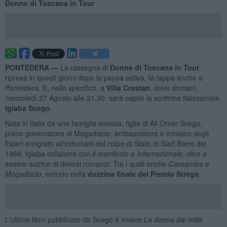
Donne di Toscana in Tour
PONTEDERA —
La rassegna di
Donne di Toscana in Tour
,
ripresa in questi giorni dopo la pausa estiva, fa tappa anche a
Pontedera. E, nello specifico, a
Villa Crastan
, dove domani,
mercoledì 27 Agosto alle 21,30, sarà ospite la scrittrice italosomala
Igiaba Scego
.
Nata in Italia da una famiglia somala, figlia di Ali Omar Scego,
primo governatore di Mogadiscio, ambasciatore e ministro degli
Esteri emigrato all'indomani del colpo di Stato di Siad Barre del
1969, Igiaba collabora con
il manifesto
e
Internazionale
, oltre a
essere autrice di diversi romanzi. Tra i quali anche
Cassandra e
Mogadiscio
, entrato nella
dozzina finale del Premio Strega
.
L'ultimo libro pubblicato da Scego è invece
La donna dai mille