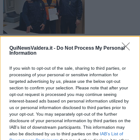
Fulvio Solli, membro dell'associazione radioamatori Cota, ha
conseguito l’attestato pilotaggio Droni Apr rilasciato dall’Enac
QuiNewsValdera.it -
Do Not Process My Personal
Information
If you wish to opt-out of the sale, sharing to third parties, or
processing of your personal or sensitive information for
targeted advertising by us, please use the below opt-out
PONTEDERA —
Il gruppo locale di Pontedera dell’associazione
section to confirm your selection. Please note that after your
radioamatori Carabinieri Cota
che da tempo porta avanti la
opt-out request is processed you may continue seeing
formazione altamente professionale dei propri soci, intende
interest-based ads based on personal information utilized by
complimentarsi con il socio
Fulvio Solli
per il conseguimento
us or personal information disclosed to third parties prior to
dell’attestato
pilotaggio Droni Apr
rilasciato dall’Enac. Il gruppo
your opt-out. You may separately opt-out of the further
Pisano prosegue e sostiene progetti di collaborazione e di
disclosure of your personal information by third parties on the
formazione con settori di ricerca e sviluppo nei campi informatici.
IAB’s list of downstream participants. This information may
“Il nostro obbiettivo – spiegano
Giani
e
Sardelli
– rispettivamente
also be disclosed by us to third parties on the
IAB’s List of
responsabili provinciale e regionale – è quello di ampliare le attività