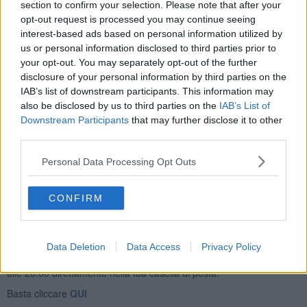
section to confirm your selection. Please note that after your
opt-out request is processed you may continue seeing
interest-based ads based on personal information utilized by
us or personal information disclosed to third parties prior to
"La Mangialonga arriva alla 20esima edizione e continua a regalare
your opt-out. You may separately opt-out of the further
qualcosa di bellissimo: rivivere le tradizioni con la voglia di stare
disclosure of your personal information by third parties on the
insieme - ha detto il sindaco
Matteo Franconi
- 1.500 partecipanti,
IAB’s list of downstream participants. This information may
tutto esaurito, famiglie, amici e tanti giovani lungo
un percorso che
also be disclosed by us to third parties on the
IAB’s List of
racconta le eccellenze del nostro territorio
e il lavoro prezioso di
Downstream Participants
that may further disclose it to other
produttori, volontari, associazioni e dipendenti comunali. Il recupero
third parties.
tempestivo, dopo giorni di pioggia, ha permesso lo svolgimento di
un’ottima giornata".
Personal Data Processing Opt Outs
CONFIRM
Se vuoi leggere le notizie principali della Toscana iscriviti alla
Data Deletion
Data Access
Privacy Policy
Newsletter QUInews - ToscanaMedia.
Arriva gratis tutti i giorni
alle 20:00 direttamente nella tua casella di posta.
Basta cliccare
QUI