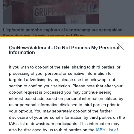
L'episodio sarebbe capitato al centrocampista senegalese
Sane durante il derby toscano col Siena
QuiNewsValdera.it -
Do Not Process My Personal
Information
If you wish to opt-out of the sale, sharing to third parties, or
PONTEDERA —
"Ti faccio diventare bianco". Così un avversario
processing of your personal or sensitive information for
avrebbe offeso in campo il centrocampista senegalese del
targeted advertising by us, please use the below opt-out
Pontedera,
Ansoumana Sane
.
section to confirm your selection. Please note that after your
opt-out request is processed you may continue seeing
L'episodio, sarebbe avvenuto domenica scorsa durante il derby
interest-based ads based on personal information utilized by
toscano di LegaPro contro il
Siena
.
us or personal information disclosed to third parties prior to
your opt-out. You may separately opt-out of the further
disclosure of your personal information by third parties on the
IAB’s list of downstream participants. This information may
La denuncia del giocatore, appena ventenne e il cui cartellino è di
also be disclosed by us to third parties on the
IAB’s List of
proprietà del Chievo, è stata riportata stamani dal quotidiano
Il