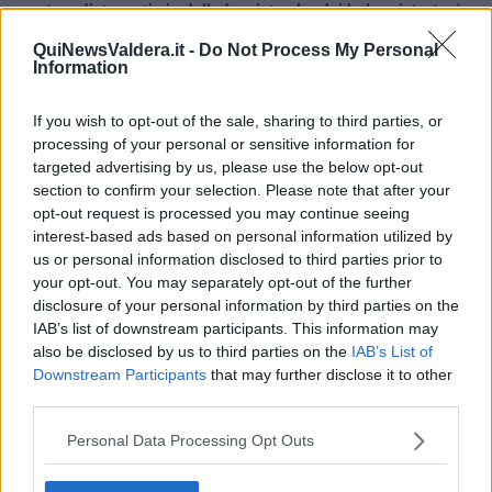
muratura
distaccati sia dalla facciata che dai balconi,
tanto da
rendere visibile
l'armatura in ferro,
oramai pericolosamente
QuiNewsValdera.it -
Do Not Process My Personal
arrugginito".
Information
"Manifestiamo l'enorme preoccupazione - hanno aggiunto gli
esponenti politici - per lo stato di abbandono nel quale da anni
If you wish to opt-out of the sale, sharing to third parties, or
versa l'immobile e per le pessime condizioni igienico sanitarie a
dir
processing of your personal or sensitive information for
poco insalubri nelle quali sono costretti a vivere anche alcuni
targeted advertising by us, please use the below opt-out
bambini molto piccoli".
section to confirm your selection. Please note that after your
opt-out request is processed you may continue seeing
interest-based ads based on personal information utilized by
us or personal information disclosed to third parties prior to
I rappresentanti della minoranza hanno concluso con un appello:
your opt-out. You may separately opt-out of the further
"Sollecitiamo l'amministrazione ad intervenire tempestivamente,
disclosure of your personal information by third parties on the
procedendo alla sanificazione e messa in sicurezza degli
IAB’s list of downstream participants. This information may
appartamenti di proprietà Apes. Esprimiamo contestualmente la
also be disclosed by us to third parties on the
IAB’s List of
nostra solidarietà agli inquilini i quali, tutt'altro che incuranti e
Downstream Participants
that may further disclose it to other
negligenti, negli anni si sono adoperati e continuano a fare il
third parties.
massimo per salvare il salvabile, operando continui interventi pur
costretti a vivere in una condizione abitativa che di civile, umano e
Personal Data Processing Opt Outs
dignitoso ha sempre meno".