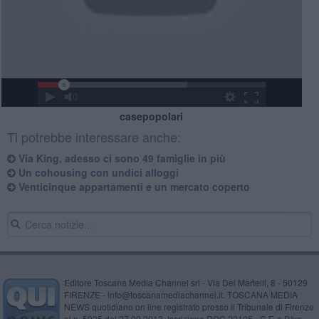
casepopolari
Ti potrebbe interessare anche:
Via King, adesso ci sono 49 famiglie in più
Un cohousing con undici alloggi
Venticinque appartamenti e un mercato coperto
Editore Toscana Media Channel srl - Via Dei Martelli, 8 - 50129
FIRENZE - info@toscanamediachannel.it. TOSCANA MEDIA
NEWS quotidiano on line registrato presso il Tribunale di Firenze
al n. 5935 del 27.09.2013. Iscrizione ROC 22105 - C.F. e P.Iva