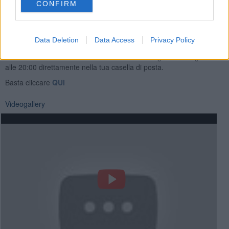
CONFIRM
Data Deletion
Data Access
Privacy Policy
Se vuoi leggere le notizie principali della Toscana iscriviti alla
Newsletter QUInews - ToscanaMedia.
Arriva gratis tutti i giorni
alle 20:00 direttamente nella tua casella di posta.
Basta cliccare
QUI
Videogallery