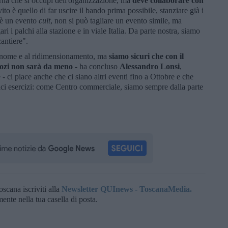
erna che si occupi dell'organizzazione, ma
deve collaborare con
ito è quello di far uscire il bando prima possibile, stanziare già i
a è un evento
cult
, non si può tagliare un evento simile, ma
ari i palchi alla stazione e in viale Italia. Da parte nostra, siamo
cantiere".
o nome e al ridimensionamento, ma
siamo sicuri che con il
egozi non sarà da meno
- ha concluso
Alessandro Lonsi
,
 ci piace anche che ci siano altri eventi fino a Ottobre e che
blici esercizi: come Centro commerciale, siamo sempre dalla parte
oscana iscriviti alla
Newsletter QUInews - ToscanaMedia.
amente nella tua casella di posta.