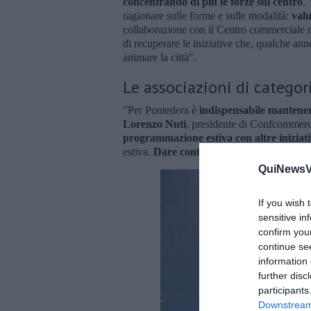
concentrando di più le forze sul centro
.
ragionare sulle forme e sulle modalità:
valu
collaborazione con il Centro commerciale nat
di recuperare le iniziative che, qualche ann
animare la città".
Le associazioni di categor
"Per Pontedera è
indispensabile mantene
Lorenzo Nuti
, presidente di Confcommerc
programmazione estiva con altre iniziat
estiva.
Dare continuità alla programmazi
QuiNewsVa
If you wish 
sensitive in
confirm you
continue se
information 
further disc
participants
Downstream 