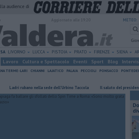
alla audience di
o
Aggiornato alle 19:20
METEO:
Gio
ISA
LIVORNO
LUCCA
PISTOIA
PRATO
FIRENZE
SIENA
A
Lavoro
Cultura e Spettacolo
Eventi
Sport
Blog
Intervi
ANA TERME-LARI
CHIANNI
LAJATICO
PALAIA
PECCIOLI
PONSACCO
PONTEDE
no nella sede dell'Urbino Taccola
Il saluto del presidente di Retiambien
Do
di