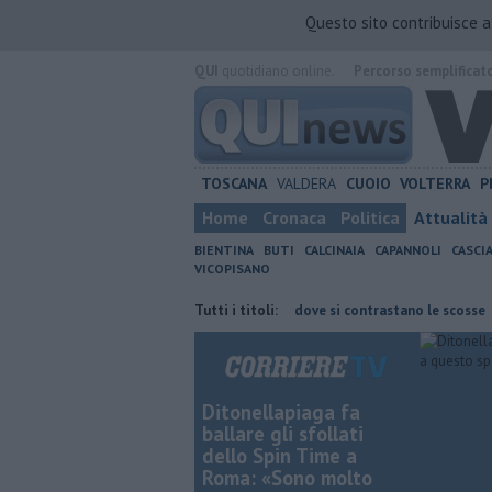
Questo sito contribuisce 
QUI
quotidiano online.
Percorso semplificat
TOSCANA
VALDERA
CUOIO
VOLTERRA
P
Home
Cronaca
Politica
Attualità
BIENTINA
BUTI
CALCINAIA
CAPANNOLI
CASCI
VICOPISANO
chi
Terremoto, la scuola dove si contrastano le scosse
Tutti i titoli:
Ladri ruba
Ditonellapiaga fa
ballare gli sfollati
dello Spin Time a
Roma: «Sono molto