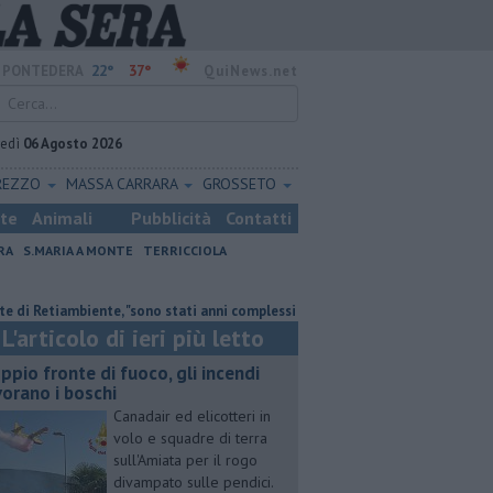
22°
37°
PONTEDERA
QuiNews.net
vedì
06 Agosto 2026
REZZO
MASSA CARRARA
GROSSETO
ste
Animali
Pubblicità
Contatti
RA
S.MARIA A MONTE
TERRICCIOLA
te, "sono stati anni complessi ma di crescita"
Doppio fronte di fuoco, g
L'articolo di ieri più letto
ppio fronte di fuoco, gli incendi
vorano i boschi
Canadair ed elicotteri in
volo e squadre di terra
sull'Amiata per il rogo
divampato sulle pendici.