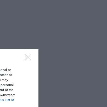
sonal or
ection to
ou may
 personal
out of the
 downstream
B’s List of