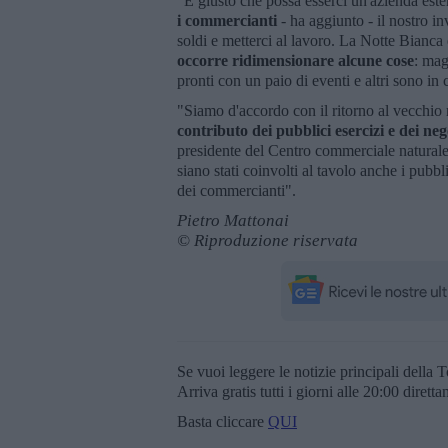
"È giusto che possa esserci un'azienda est
i commercianti
- ha aggiunto - il nostro inv
soldi e metterci al lavoro. La Notte Bianc
occorre ridimensionare alcune cose
: mag
pronti con un paio di eventi e altri sono in 
"Siamo d'accordo con il ritorno al vecchi
contributo dei pubblici esercizi e dei n
presidente del Centro commerciale naturale -
siano stati coinvolti al tavolo anche i pub
dei commercianti".
Pietro Mattonai
© Riproduzione riservata
Se vuoi leggere le notizie principali della T
Arriva gratis tutti i giorni alle 20:00 dirett
Basta cliccare
QUI