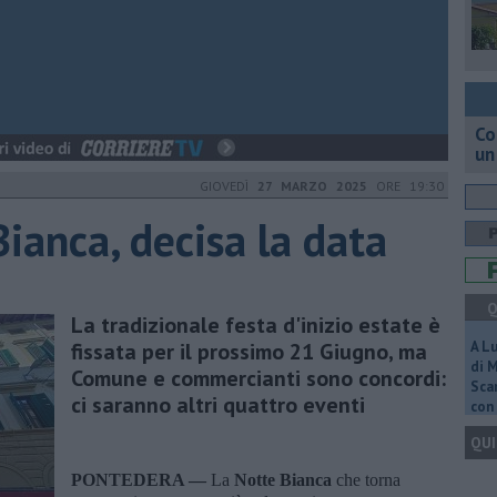
Co
un
GIOVEDÌ
27 MARZO 2025
ORE 19:30
ianca, decisa la data
Q
La tradizionale festa d'inizio estate è
fissata per il prossimo 21 Giugno, ma
A L
di 
Comune e commercianti sono concordi:
Scar
ci saranno altri quattro eventi
con 
QUI
PONTEDERA —
La
Notte Bianca
che torna