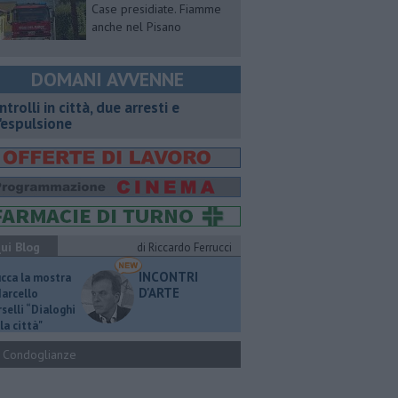
Case presidiate. Fiamme
anche nel Pisano
DOMANI AVVENNE
ntrolli in città, due arresti e
'espulsione
ui Blog
di Riccardo Ferrucci
INCONTRI
ucca la mostra
D'ARTE
Marcello
selli “Dialoghi
la città"
Condoglianze