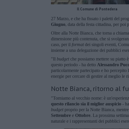
Il Comune di Pontedera
27 Marzo, e che ha fissato i paletti del pr
Giugno
, data della festa cittadina, per poi
Oltre alla Notte Bianca, che torna a chiama
dimensione più contenuta, che si svolgerann
caso, per il
format
dei singoli eventi, Comun
insieme a una delegazione dei pubblici eser
"Il
budget
che possiamo mettere su piatto è
questo periodo - ha detto
Alessandro Pucci
particolarmente partecipato e ho percepito l
energie per cercare di gestire al meglio le r
Notte Bianca, ritorno al f
"Torniamo al vecchio nome: è un'esperienz
questo rilancio sia il miglior auspicio
- ha
budget
proprio per la Notte Bianca, mentre 
Settembre
e
Ottobre
. La prossima settima
naturale e i rappresentanti dei pubblici ese