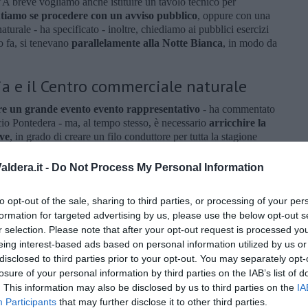
 "A breve vogliamo anche istituire un tavolo tecnico per
tiamo se procedere con un avviso pubblico
, oppure con una
urale - ha specificato - inoltre, chiediamo ai pubblici esercizi
o fa, si tenevano
parallelamente alla Notte Bianca
, in modo da
ia e il Centro commerciale naturale
re un grande evento evento rappresentativo
- ha commentato
io Pontedera - ma, al tempo stesso, è necessario
arricchire la
ive
, in grado di creare un filo conduttore per tutta la stagione
one da affiancare alla Notte Bianca
è una buona idea".
ldera.it -
Do Not Process My Personal Information
to opt-out of the sale, sharing to third parties, or processing of your per
formation for targeted advertising by us, please use the below opt-out s
r selection. Please note that after your opt-out request is processed y
eing interest-based ads based on personal information utilized by us or
disclosed to third parties prior to your opt-out. You may separately opt-
losure of your personal information by third parties on the IAB’s list of
. This information may also be disclosed by us to third parties on the
IA
Participants
that may further disclose it to other third parties.