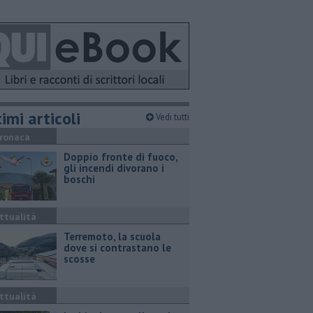
imi articoli
Vedi tutti
ronaca
Doppio fronte di fuoco,
gli incendi divorano i
boschi
ttualità
Terremoto, la scuola
dove si contrastano le
scosse
ttualità