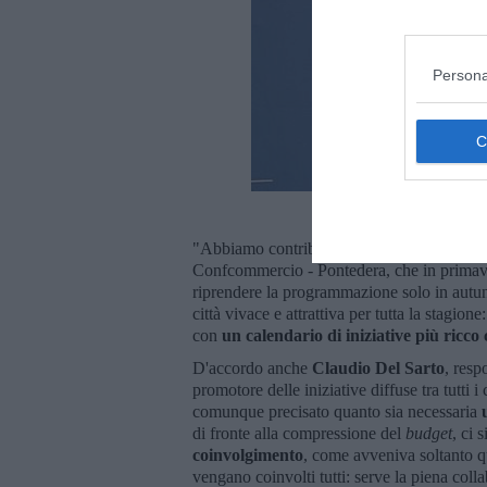
Persona
Lorenzo Nuti,
"Abbiamo contribuito a
un cambio di pa
Confcommercio - Pontedera, che in primave
riprendere la programmazione solo in autu
città vivace e attrattiva per tutta la stagio
con
un calendario di iniziative più ricco
D'accordo anche
Claudio Del Sarto
, resp
promotore delle iniziative diffuse tra tut
comunque precisato quanto sia necessaria
di fronte alla compressione del
budget
, ci 
coinvolgimento
, come avveniva soltanto q
vengano coinvolti tutti: serve la piena coll