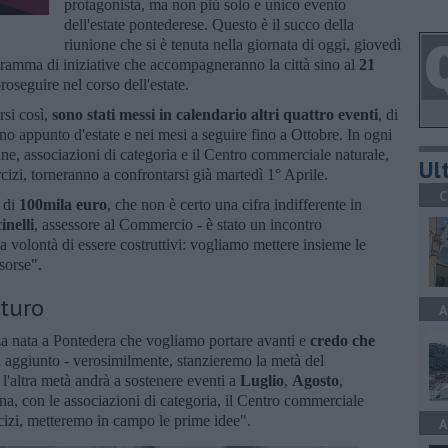
protagonista, ma non più solo e unico evento
dell'estate pontederese. Questo è il succo della
riunione che si è tenuta nella giornata di oggi, giovedì
ogramma di iniziative che accompagneranno la città sino al
21
 proseguire nel corso dell'estate.
rsi così,
sono stati messi in calendario altri quattro eventi
,
di
o appunto d'estate e nei mesi a seguire fino a Ottobre. In ogni
e, associazioni di categoria e il Centro commerciale naturale,
Ult
cizi, torneranno a confrontarsi già martedì 1° Aprile.
C
 di
100mila euro
, che non è certo una cifra indifferente in
nelli
, assessore al Commercio - è stato un incontro
a volontà di essere costruttivi: vogliamo mettere insieme le
isorse".
uturo
A
a nata a Pontedera che vogliamo portare avanti e
credo che
 aggiunto - verosimilmente, stanzieremo la metà del
l'altra metà andrà a sostenere eventi a
Luglio
,
Agosto
,
na, con le associazioni di categoria, il Centro commerciale
rcizi, metteremo in campo le prime idee".
A