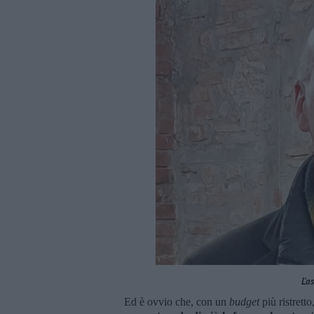
L'a
Ed è ovvio che, con un
budget
più ristrett