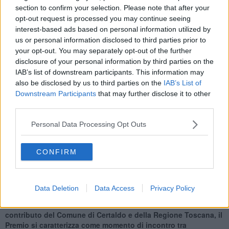
Massimo Giusti, studente del liceo classico XXV Aprile di
section to confirm your selection. Please note that after your
Pontedera
.
opt-out request is processed you may continue seeing
interest-based ads based on personal information utilized by
Ha partecipato con il racconto “
Novella di Michelangelo Fiorentino,
us or personal information disclosed to third parties prior to
Chevin Livornese e Sebastiano Pisano
“ e, a colpi di novelle, ha
sfidato, sul tema “L’ironia: scudo contro il buio o specchio della
your opt-out. You may separately opt-out of the further
realtà?“, gli oltre duecento studenti e studentesse liceali
disclosure of your personal information by third parties on the
provenienti da tutta Italia che si sono ritrovati nel
Salone dei
IAB’s list of downstream participants. This information may
Cinquecento a Firenze,
alla presenza del presidente di giuria, lo
also be disclosed by us to third parties on the
IAB’s List of
scrittore pisano Marco Malvaldi.
Downstream Participants
that may further disclose it to other
third parties.
Personal Data Processing Opt Outs
Tra i racconti segnalati, anche quelli di Amelia Bovoli e Eriola
Shehi, dello stesso liceo pontederese
.
CONFIRM
Il Premio Letterario Giovanni Boccaccio nasce nel 1982 con
l’obiettivo di trasporre nel presente il messaggio del grande autore
trecentesco, facendo della lettura, del racconto e del confronto
Data Deletion
Data Access
Privacy Policy
culturale strumenti di riflessione e di crescita civile.
Promosso
dall’Associazione letteraria Giovanni Boccaccio
con il
contributo del Comune di Certaldo e della Regione Toscana, il
Premio si caratterizza come momento di incontro tra