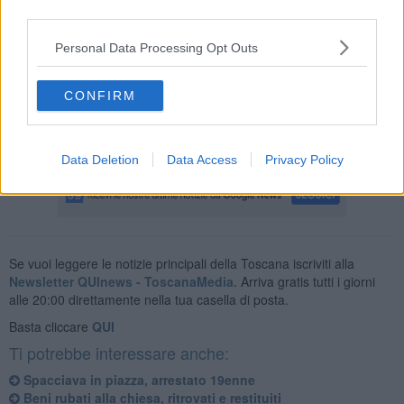
concorso, detenzione e porto abusivo di armi da sparo,
third parties.
danneggiamento a seguito di incendio, furto in abitazione,
ricettazione e spaccio di sostanze stupefacenti in concorso."
Personal Data Processing Opt Outs
CONFIRM
Ulteriori dettagli saranno forniti nel corso di una conferenza stampa
che ci sarà in Procura alle 11.
Data Deletion
Data Access
Privacy Policy
Se vuoi leggere le notizie principali della Toscana iscriviti alla
Newsletter QUInews - ToscanaMedia.
Arriva gratis tutti i giorni
alle 20:00 direttamente nella tua casella di posta.
Basta cliccare
QUI
Ti potrebbe interessare anche:
Spacciava in piazza, arrestato 19enne
Beni rubati alla chiesa, ritrovati e restituiti