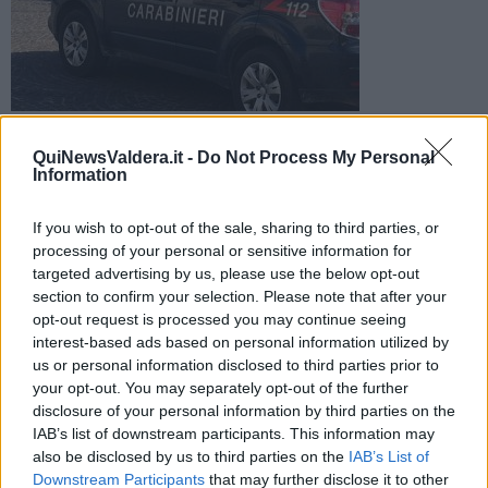
Operazione dei Carabinieri di Pontedera con ordinanze di
custodia emesse dal Gip del Tribunale di Pisa a carico di
QuiNewsValdera.it -
Do Not Process My Personal
persone accusate di vari reati
Information
If you wish to opt-out of the sale, sharing to third parties, or
processing of your personal or sensitive information for
targeted advertising by us, please use the below opt-out
section to confirm your selection. Please note that after your
PONTEDERA —
E’ in corso, dalle prime ore di stamani, una vasta
opt-out request is processed you may continue seeing
operazione di servizio della
Compagnia Carabinieri di Pontedera
,
interest-based ads based on personal information utilized by
che, con l'aiuto del nucleo elicotteri di Pisa e dal nucleo cinofili di
us or personal information disclosed to third parties prior to
San Rossore, sta dando esecuzione a diverse misure cautelari, sia
your opt-out. You may separately opt-out of the further
in carcere che agli arresti domiciliari, emesse dal GIP del Tribunale
disclosure of your personal information by third parties on the
di Pisa, su richiesta della
Procura della Repubblica.
IAB’s list of downstream participants. This information may
Le ordinanze sono a carico di
numerose persone della Valdera
,
also be disclosed by us to third parties on the
IAB’s List of
ritenute, a vario titolo, "Responsabili di estorsione aggravata in
Downstream Participants
that may further disclose it to other