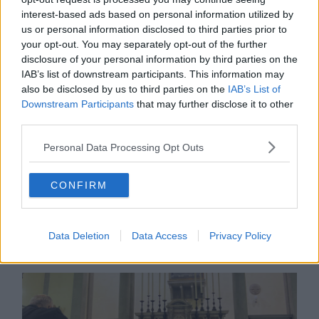
interest-based ads based on personal information utilized by
us or personal information disclosed to third parties prior to
your opt-out. You may separately opt-out of the further
disclosure of your personal information by third parties on the
IAB’s list of downstream participants. This information may
also be disclosed by us to third parties on the
IAB’s List of
Downstream Participants
that may further disclose it to other
third parties.
Personal Data Processing Opt Outs
CONFIRM
La mostra in biblioteca
Inoltre, nella serata di ieri, si è tenuto il
concerto della
Data Deletion
Data Access
Privacy Policy
Filarmonica Volere è Potere
e della
Corale Città di Pontedera
alla Chiesa del Crocifisso.