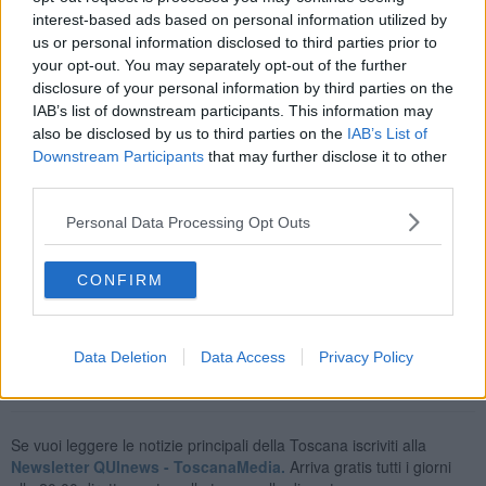
interest-based ads based on personal information utilized by
In pratica il livello di allerta diventa massimo (codice rosso)
us or personal information disclosed to third parties prior to
per l’Alta Toscana
, da arancione che era oggi. E sale di grado
your opt-out. You may separately opt-out of the further
anche nel resto della regione, da giallo ad arancione. Le aree dove
disclosure of your personal information by third parties on the
l’allerta è maggiore sono la Lunigiana, le Apuane, la Garfagnana, la
IAB’s list of downstream participants. This information may
valle del Reno fino alla costa e la Versilia. il Valdarno inferiore tra
also be disclosed by us to third parties on the
IAB’s List of
Lucca e Pistoia e il bacino dell’Ombrone Pistoiese e del Bisenzio
Downstream Participants
that may further disclose it to other
pratese.
third parties.
In Valdera, quindi, l'allerta diventa di livello arancione.
Il nuovo
Personal Data Processing Opt Outs
avviso di criticità è valido fino a mezzanotte di lunedì 11 dicembre.
Intanto, già nella serata di ieri, l'amministrazione comunale ha
inviato
mezzi spargisale
sulle strade, per prevenire la formazione
CONFIRM
di ghiaccio.
Data Deletion
Data Access
Privacy Policy
Se vuoi leggere le notizie principali della Toscana iscriviti alla
Newsletter QUInews - ToscanaMedia.
Arriva gratis tutti i giorni