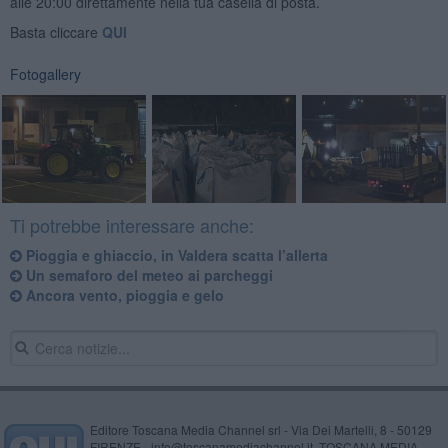
alle 20:00 direttamente nella tua casella di posta.
Basta cliccare
QUI
Fotogallery
Ti potrebbe interessare anche:
Pioggia e ghiaccio, in Valdera scatta l’allerta
Un semaforo del meteo ai parcheggi
Ancora vento, pioggia e gelo
Editore Toscana Media Channel srl - Via Dei Martelli, 8 - 50129
FIRENZE - info@toscanamediachannel.it. TOSCANA MEDIA