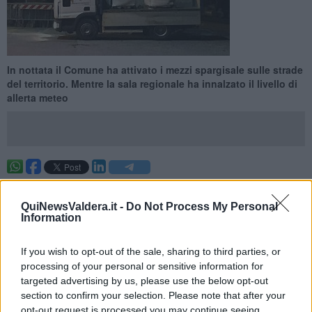
In nottata il Comune ha attivato i mezzi spargisale sulle strade
del territorio. Mentre la sala regionale ha innalzato il livello di
allerta meteo
PONTEDERA —
L’innalzamento dei livelli di allerta meteo in tutta la
Toscana è stata decisa dalla sala regionale di protezione civile a
QuiNewsValdera.it -
Do Not Process My Personal
seguito dell’ultimo bollettino, che prevede un
deciso rinforzo dei
Information
venti e piogge diffuse e persistenti a partire da domenica
pomeriggio.
If you wish to opt-out of the sale, sharing to third parties, or
L'allerta meteo riguarda i
rischi vento e idrogeologico (pioggia)
processing of your personal or sensitive information for
e non neve e ghiaccio.
targeted advertising by us, please use the below opt-out
section to confirm your selection. Please note that after your
opt-out request is processed you may continue seeing