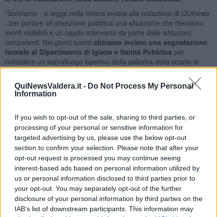
"Scriviamo - si legge nella lettera inviata alla redazione di
QUInews
- per portare all’attenzione pubblica una situazione che riteniamo
meriti visibilità e un rapido intervento da parte delle istituzioni
competenti. Nei giorni scorsi
abbiamo inviato una segnalazione
formale al Dipartimento di Igiene e Sanità Pubblica
per
richiedere un sopralluogo ispettivo della palestra della scuola di
Pontedera, con particolare riferimento ai
bagni e agli spogliatoi
utilizzati quotidianamente anche dalle associazioni sportive del
QuiNewsValdera.it -
Do Not Process My Personal
territorio".
Information
If you wish to opt-out of the sale, sharing to third parties, or
processing of your personal or sensitive information for
Sono preoccupate le famiglie
che già in precedenza avevano
targeted advertising by us, please use the below opt-out
segnalato
le condizioni non adeguate
di tali ambienti. "Non è la
section to confirm your selection. Please note that after your
prima volta che affrontiamo il problema - hanno aggiunto - ma qui si
opt-out request is processed you may continue seeing
tratta di spazi frequentati ogni giorno da bambini e ragazzi, che
interest-based ads based on personal information utilized by
dovrebbero invece trovare standard igienico‑sanitari dignitosi".
us or personal information disclosed to third parties prior to
Una storia ingarbugliata anche per lo stesso Comune,
che aspetta
your opt-out. You may separately opt-out of the further
ormai da quasi due anni di ricevere i 490mila del Pnrr
di cui era
disclosure of your personal information by third parties on the
risultato assegnatario per iniziare il piano di riqualificazione che da
IAB’s list of downstream participants. This information may
tempo aveva previsto. "Nel 2024 avevamo utilizzato - ha ripercorso