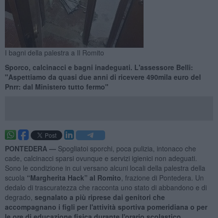
I bagni della palestra a Il Romito
Sporco, calcinacci e bagni inadeguati. L'assessore Belli:
"Aspettiamo da quasi due anni di ricevere 490mila euro del
Pnrr: dal Ministero tutto fermo"
PONTEDERA —
Spogliatoi sporchi, poca pulizia, intonaco che
cade, calcinacci sparsi ovunque e servizi igienici non adeguati.
Sono le condizione in cui versano alcuni locali della palestra della
scuola
“Margherita Hack” al Romito
, frazione di Pontedera. Un
dedalo di trascuratezza che racconta uno stato di abbandono e di
degrado,
segnalato a più riprese dai genitori che
accompagnano i figli per l'attività sportiva pomeridiana o per
le ore di educazione fisica durante l'orario scolastico.