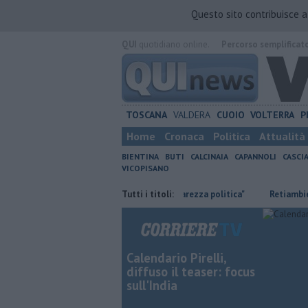
Questo sito contribuisce 
QUI
quotidiano online.
Percorso semplificat
TOSCANA
VALDERA
CUOIO
VOLTERRA
P
Home
Cronaca
Politica
Attualità
BIENTINA
BUTI
CALCINAIA
CAPANNOLI
CASCI
VICOPISANO
pi
Ossicombustore, "Serve chiarezza politica"
Tutti i titoli:
Retiambiente, M5S: 
Calendario Pirelli,
diffuso il teaser: focus
sull'India