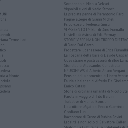
Sorridendo di Nicola Belcari
Vignaioli e vini di Nadio Stronchi
MUNI
Le pregiate penne di Pierantonio Pardi
tina
Pagine allegre di Gianni Micheli
Psico-cose di Federica Giusti
inaia
VI PRESENTO I MIEI... di Dino Fiumalbi
annoli
Le stelle di Astrea di Edit Permay
ciana Terme-Lari
STORIE VISPE MA NON TROPPO DISTR
anni
di Dario Dal Canto
tico
Progettare il benessere di Erica Fiumalbi
ia
La Toscana della birra di Davide Cappan
ioli
Cose strane e posti assurdi di Blue Lam
sacco
Storielba di Alessandro Canestrelli
tedera
NEURONEWS di Alberto Arturo Vergani
aria a Monte
Pensieri della domenica di Libero Ventur
icciola
Fauda e balagan di Alfredo De Girolam
opisano
Enrico Catassi
tedera
Storie di ordinaria umanità di Nicolò Ste
Parole in viaggio di Tito Barbini
Turbative di Franco Bonciani
Lo scrittore sfigato di Enrico Guerrini e
Gordiano Lupi
Raccontare di Gusto di Rubina Rovini
Legalità e non solo di Salvatore Calleri
Shalom La Cultura della Solidarietà di 