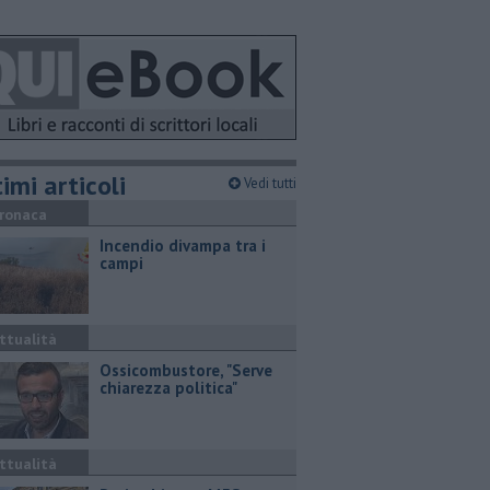
imi articoli
Vedi tutti
ronaca
Incendio divampa tra i
campi
ttualità
Ossicombustore, "Serve
chiarezza politica"
ttualità