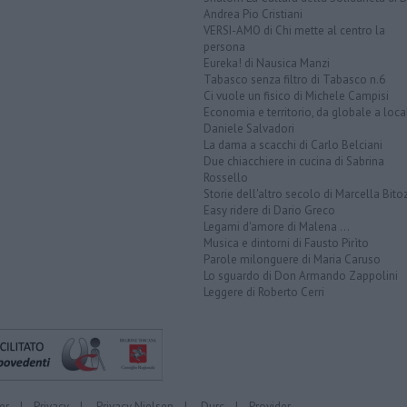
Andrea Pio Cristiani
VERSI-AMO di Chi mette al centro la
persona
Eureka! di Nausica Manzi
Tabasco senza filtro di Tabasco n.6
Ci vuole un fisico di Michele Campisi
Economia e territorio, da globale a loca
Daniele Salvadori
La dama a scacchi di Carlo Belciani
Due chiacchiere in cucina di Sabrina
Rossello
Storie dell'altro secolo di Marcella Bito
Easy ridere di Dario Greco
Legami d'amore di Malena ...
Musica e dintorni di Fausto Pirìto
Parole milonguere di Maria Caruso
Lo sguardo di Don Armando Zappolini
Leggere di Roberto Cerri
er
|
Privacy
|
Privacy Nielsen
|
Durc
|
Provider