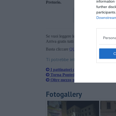
information 
Pretorio.
further disc
participants
Downstream 
Se vuoi leggere le notizie principali della T
Persona
Arriva gratis tutti i giorni alle 20:00 dirett
Basta cliccare
QUI
Ti potrebbe interessare anche:
I pattinatori chiedono rifugio a Pont
Torna Pontedera Kids, "Eventi contro
Oltre mezzo milione di euro per l'eme
Fotogallery