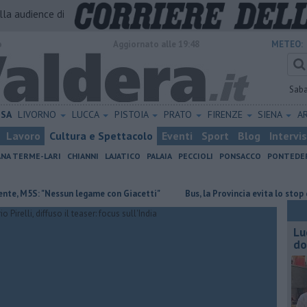
alla audience di
o
Aggiornato alle 19:48
METEO:
Sab
ISA
LIVORNO
LUCCA
PISTOIA
PRATO
FIRENZE
SIENA
A
Lavoro
Cultura e Spettacolo
Eventi
Sport
Blog
Intervi
ANA TERME-LARI
CHIANNI
LAJATICO
PALAIA
PECCIOLI
PONSACCO
PONTEDE
"Nessun legame con Giacetti"
Bus, la Provincia evita lo stop del servizi
Lu
do