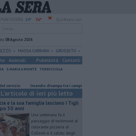
24°
36°
PONTEDERA
QuiNews.net
ato
08 Agosto 2026
REZZO
MASSA CARRARA
GROSSETO
ste
Animali
Pubblicità
Contatti
RA
S.MARIA A MONTE
TERRICCIOLA
o
Incendio divampa tra i campi
Ossicombustore, "Serve chiarezza p
L'articolo di ieri più letto
cia e la sua famiglia lasciano I Tigli
po 30 anni
Una settimana fa il
passaggio di testimone al
ristorante pizzeria di
Colleoli e il saluto degli