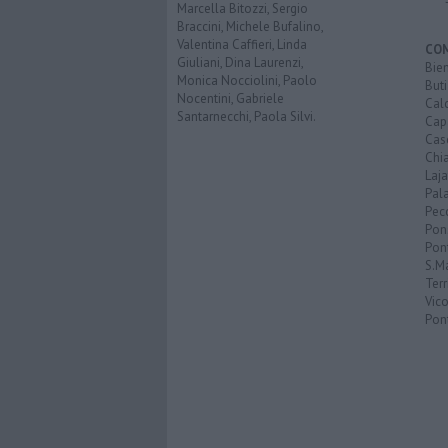
Marcella Bitozzi, Sergio
Braccini, Michele Bufalino,
Valentina Caffieri, Linda
CO
Giuliani, Dina Laurenzi,
Bien
Monica Nocciolini, Paolo
Buti
Nocentini, Gabriele
Calc
Santarnecchi, Paola Silvi.
Cap
Cas
Chi
Laja
Pala
Pecc
Pon
Pon
S.M
Terr
Vic
Pon