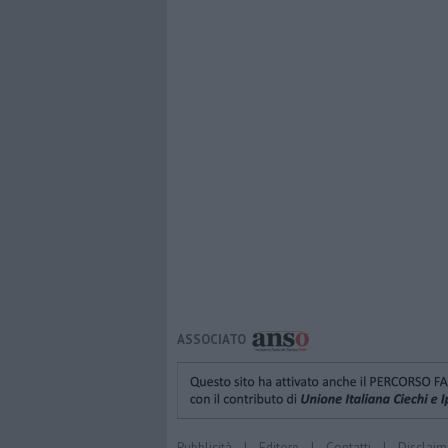
ASSOCIATO
Pubblicità
|
Editore
|
Contatti
|
Disclaim