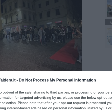
A
ldera.it -
Do Not Process My Personal Information
Pontedera diversa ma familiare, intima e condivisa, raccontando
ficata, capace di trasformarsi in spazio di relazione e
to opt-out of the sale, sharing to third parties, or processing of your per
formation for targeted advertising by us, please use the below opt-out s
lou proprio nella serata di sabato, è promossa in collaborazione
r selection. Please note that after your opt-out request is processed y
la Cultura Pontedera e Tempo Reale Firenze e nasce dalla
eing interest-based ads based on personal information utilized by us or
sita alla mostra
Banksy & Friends, ospitata al Palp-Palazzo