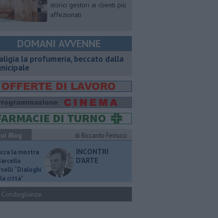
storici gestori ai clienti più
affezionati
DOMANI AVVENNE
aligia la profumeria, beccato dalla
nicipale
ui Blog
di Riccardo Ferrucci
INCONTRI
ucca la mostra
D'ARTE
Marcello
selli “Dialoghi
la città"
Condoglianze