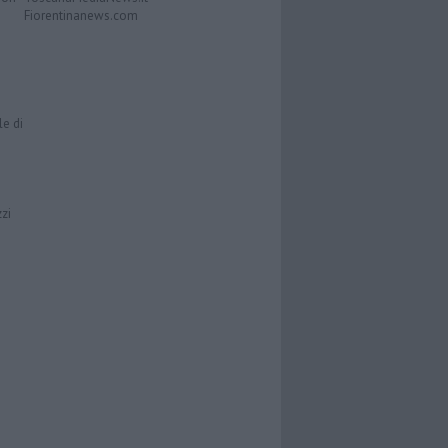
Fiorentinanews.com
le di
zzi