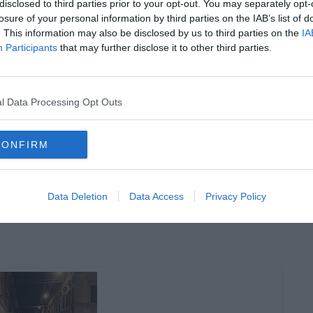
disclosed to third parties prior to your opt-out. You may separately opt-
losure of your personal information by third parties on the IAB’s list of
. This information may also be disclosed by us to third parties on the
IA
Participants
that may further disclose it to other third parties.
oscana iscriviti alla
Newsletter QUInews - ToscanaMedia.
l Data Processing Opt Outs
amente nella tua casella di posta.
CONFIRM
edera
Data Deletion
Data Access
Privacy Policy
 la desertificazione"
rgenza abitativa a Cascina