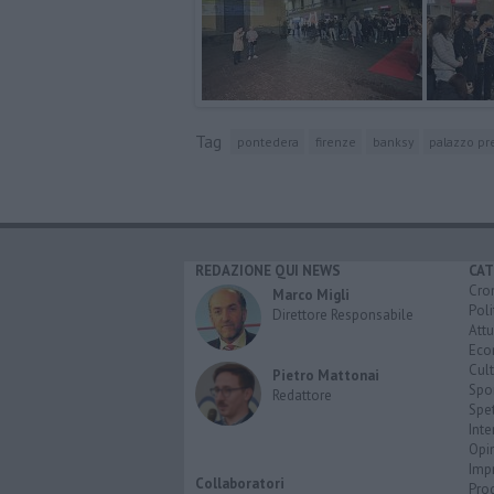
Tag
pontedera
firenze
banksy
palazzo pr
REDAZIONE QUI NEWS
CAT
Cro
Marco Migli
Poli
Direttore Responsabile
Attu
Eco
Cult
Pietro Mattonai
Spo
Redattore
Spet
Inte
Opi
Imp
Collaboratori
Pro