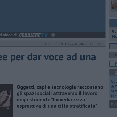
Sv
Mu
MARTEDÌ
19 MAGGIO 2026
ORE 10:39
ee per dar voce ad una
Q
A L
Oggetti, capi e tecnologia raccontano
di 
Scar
gli spazi sociali attraverso il lavoro
con 
degli studenti: "Immediatezza
QUI
espressiva di una città stratificata"