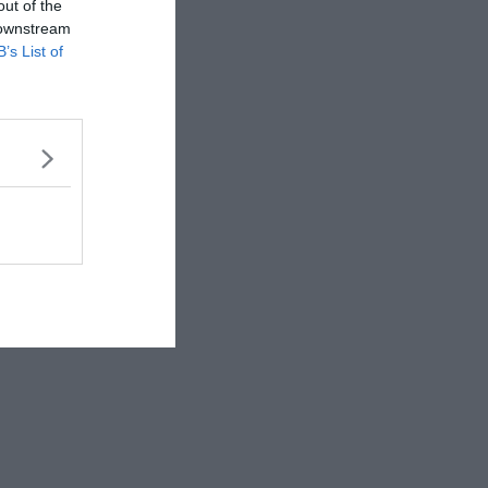
out of the
 downstream
B’s List of