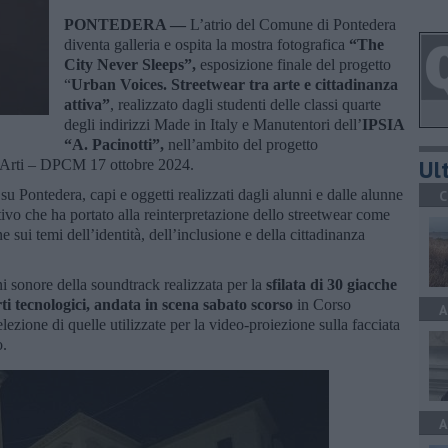
PONTEDERA —
L’atrio del Comune di Pontedera
diventa galleria e ospita la mostra fotografica
“The
City Never Sleeps”,
esposizione finale del progetto
“
Urban Voices. Streetwear tra arte e cittadinanza
attiva”
, realizzato dagli studenti delle classi quarte
degli indirizzi Made in Italy e Manutentori dell’
IPSIA
“A. Pacinotti”,
nell’ambito del progetto
Ult
e Arti – DPCM 17 ottobre 2024.
su Pontedera, capi e oggetti realizzati dagli alunni e dalle alunne
C
tivo che ha portato alla reinterpretazione dello streetwear come
e sui temi dell’identità, dell’inclusione e della cittadinanza
ioni sonore della soundtrack realizzata per la
sfilata di 30 giacche
rti tecnologici, andata in scena sabato scorso
in Corso
A
lezione di quelle utilizzate per la video-proiezione sulla facciata
o.
A