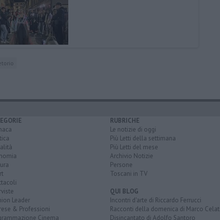
etorio
EGORIE
RUBRICHE
naca
Le notizie di oggi
tica
Più Letti della settimana
alità
Più Letti del mese
nomia
Archivio Notizie
ura
Persone
rt
Toscani in TV
tacoli
rviste
QUI BLOG
nion Leader
Incontri d'arte di Riccardo Ferrucci
rese & Professioni
Racconti della domenica di Marco Celat
grammazione Cinema
Disincantato di Adolfo Santoro