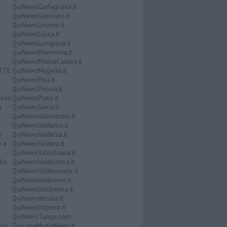
QuiNewsGarfagnana.it
QuiNewsGrosseto.it
QuiNewsLivorno.it
QuiNewsLucca.it
QuiNewsLunigiana.it
QuiNewsMaremma.it
QuiNewsMassaCarrara.it
ATTE
QuiNewsMugello.it
QuiNewsPisa.it
QuiNewsPistoia.it
nari
QuiNewsPrato.it
a
QuiNewsSiena.it
QuiNewsValbisenzio.it
QuiNewsValdarno.it
i
QuiNewsValdelsa.it
o e
QuiNewsValdera.it
QuiNewsValdichiana.it
lla
QuiNewsValdicornia.it
QuiNewsValdinievole.it
QuiNewsValdisieve.it
QuiNewsValtiberina.it
QuiNewsVersilia.it
QuiNewsVolterra.it
QuiNewsTango.com
Don
ToscanaMediaNews.it