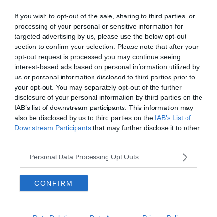
richiesto di poter essere accolti a Pontedera per proseguire con le
proprie attività.
If you wish to opt-out of the sale, sharing to third parties, or
processing of your personal or sensitive information for
targeted advertising by us, please use the below opt-out
section to confirm your selection. Please note that after your
opt-out request is processed you may continue seeing
"Ci rivolgiamo a voi con un appello semplice e urgente:
aiutateci a
interest-based ads based on personal information utilized by
tornare a casa
- hanno scritto, ricordando le radici della
us or personal information disclosed to third parties prior to
Polisportiva - siamo la società che oggi porta il nome dell'Italia sul
your opt-out. You may separately opt-out of the further
tetto del mondo, siamo campioni alla seconda tappa della World
Cup in Germania e i nostri atleti hanno fatto incetta di medaglie. Da
disclosure of your personal information by third parties on the
trent'anni prepariamo talenti, formiamo ragazzi e portiamo risultati
IAB’s list of downstream participants. This information may
che parlano per noi. A Bientina, dove ci allenavamo da anni,
siamo
also be disclosed by us to third parties on the
IAB’s List of
stati sfrattati
".
Downstream Participants
that may further disclose it to other
third parties.
"Oggi siamo
circa un ottantina di ragazzi tra i 4 e i 23 anni
si
allenano in luoghi di fortuna, non adatti e, soprattutto, senza
Personal Data Processing Opt Outs
continuità - hanno proseguito - questo non è degno del loro
impegno. Oggi
chiediamo al Comune di Pontedera di essere
accolti e adottati
. Pontedera è una città che vanta una
CONFIRM
straordinaria tradizione sportiva. Qui c'è spazio per ogni disciplina
sportiva: manca solo il pattinaggio a rotelle.
La nostra società è
nata qui ed è qui che vogliamo tornare
per aggiungere altro