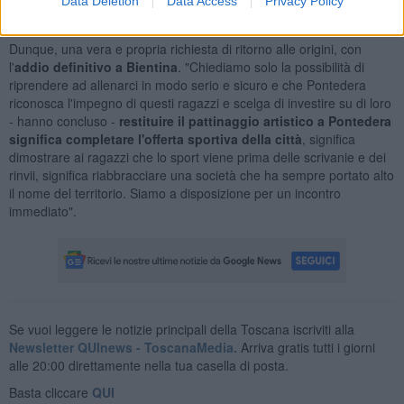
Data Deletion
Data Access
Privacy Policy
lustro al nome della città: non chiediamo un regalo, chiediamo uno
spazio per lavorare".
Dunque, una vera e propria richiesta di ritorno alle origini, con
l'
addio definitivo a Bientina
. "Chiediamo solo la possibilità di
riprendere ad allenarci in modo serio e sicuro e che Pontedera
riconosca l'impegno di questi ragazzi e scelga di investire su di loro
- hanno concluso -
restituire il pattinaggio artistico a Pontedera
significa completare l'offerta sportiva della città
, significa
dimostrare ai ragazzi che lo sport viene prima delle scrivanie e dei
rinvii, significa riabbracciare una società che ha sempre portato alto
il nome del territorio. Siamo a disposizione per un incontro
immediato".
Se vuoi leggere le notizie principali della Toscana iscriviti alla
Newsletter QUInews - ToscanaMedia.
Arriva gratis tutti i giorni
alle 20:00 direttamente nella tua casella di posta.
Basta cliccare
QUI