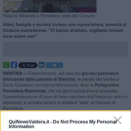
Palazzo Stefanelli a Pontedera, sede del Comune
Atleti, famiglie e società inviano una nuova lettera, stavolta al
Comune pontederese: "Ci hanno sfrattato, vogliamo tornare
dove siamo nati"
BIENTINA —
Evidentemente, sul caso dei
giovani pattinatori
allontanati dalla palestra di Bientina
,
le parole del sindaco
Dario Carmassi
non hanno fatto breccia. Anzi: la
Polisportiva
Pontedera Bientinese
, che nei giorni scorsi
aveva accusato
l'amministrazione di aver di fatto cacciato dall'impianto atleti e
allenatori
, è arrivata persino a chiedere "asilo" al Comune di
Pontedera.
Con una nuova lettera, stavolta inviata direttamente al sindaco
QuiNewsValdera.it -
Do Not Process My Personal
Matteo Franconi
e all'assessore allo Sport pontederese
Mattia
Information
Belli
, coloro che avevano già scritto a
QUInews
hanno infatti