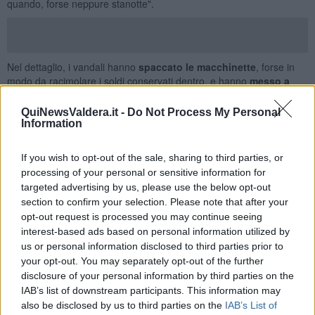
quando, forse neppure stanotte".
Nel dettaglio, i vandali hanno
spaccato le macchinette
, forse in
modo da racimolare i soldi conservati dentro, e hanno
messo a
soqquadro gli uffici della segreteria didattica e della
presidenza
. Inoltre, in un corridoio,
è stato svuotato un
QuiNewsValdera.it -
Do Not Process My Personal
estintore
.
Information
"I ragazzi non sono entrati - ha detto il professor Lemmi - la preside
ha avvertito immediatamente le famiglie, perché
i locali erano
If you wish to opt-out of the sale, sharing to third parties, or
inagibili al momento dell'ingresso
. Quindi c'è stato il sopralluogo
processing of your personal or sensitive information for
delle forze dell'ordine ed è stata chiamata la ditta delle pulizie per
targeted advertising by us, please use the below opt-out
ripristinare il tutto".
section to confirm your selection. Please note that after your
opt-out request is processed you may continue seeing
Salvo ulteriori imprevisti,
le lezioni saranno regolari
già nella
interest-based ads based on personal information utilized by
serata per permettere l'accesso degli studenti delle scuole
us or personal information disclosed to third parties prior to
serali. Da domani, martedì 5 Marzo, le lezioni riprenderanno
your opt-out. You may separately opt-out of the further
regolarmente se non ci saranno nuovi avvisi.
disclosure of your personal information by third parties on the
"Cercheremo di mettere subito in pratica delle soluzioni operative,
IAB’s list of downstream participants. This information may
anche attraverso l'ascolto attivo della dirigente scolastica, alla quale
also be disclosed by us to third parties on the
IAB’s List of
ho espresso piena solidarietà nella mattinata di oggi - ha detto il