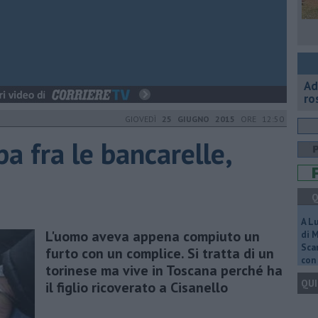
Ad
ro
GIOVEDÌ
25 GIUGNO 2015
ORE 12:50
a fra le bancarelle,
Q
A L
L'uomo aveva appena compiuto un
di 
Scar
furto con un complice. Si tratta di un
con 
torinese ma vive in Toscana perché ha
QUI
il figlio ricoverato a Cisanello