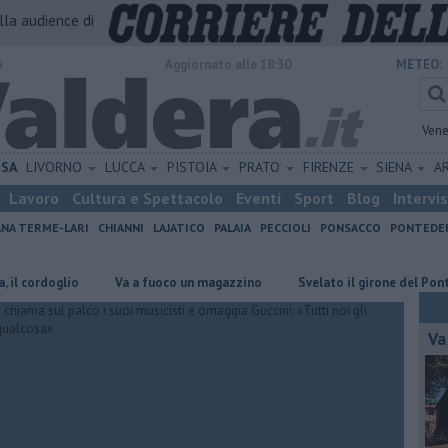
alla audience di
o
Aggiornato alle 18:30
METEO:
Vene
ISA
LIVORNO
LUCCA
PISTOIA
PRATO
FIRENZE
SIENA
A
Lavoro
Cultura e Spettacolo
Eventi
Sport
Blog
Intervi
ANA TERME-LARI
CHIANNI
LAJATICO
PALAIA
PECCIOLI
PONSACCO
PONTEDE
doglio
Va a fuoco un magazzino
Svelato il girone del Pontedera
Va