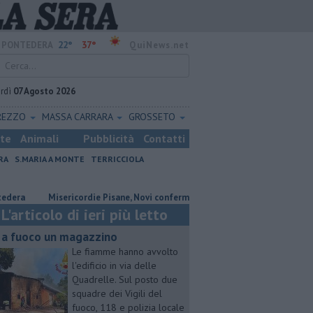
22°
37°
PONTEDERA
QuiNews.net
rdì
07 Agosto 2026
REZZO
MASSA CARRARA
GROSSETO
ste
Animali
Pubblicità
Contatti
RA
S.MARIA A MONTE
TERRICCIOLA
Misericordie Pisane, Novi confermato presidente
Addio al dottor
L'articolo di ieri più letto
 a fuoco un magazzino
Le fiamme hanno avvolto
l'edificio in via delle
Quadrelle. Sul posto due
squadre dei Vigili del
fuoco, 118 e polizia locale