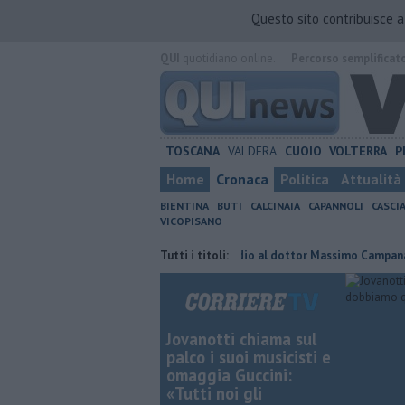
Questo sito contribuisce 
QUI
quotidiano online.
Percorso semplificat
TOSCANA
VALDERA
CUOIO
VOLTERRA
P
Home
Cronaca
Politica
Attualità
BIENTINA
BUTI
CALCINAIA
CAPANNOLI
CASCI
VICOPISANO
 Novi confermato presidente
Tutti i titoli:
Addio al dottor Massimo Campana, il cor
Jovanotti chiama sul
palco i suoi musicisti e
omaggia Guccini:
«Tutti noi gli