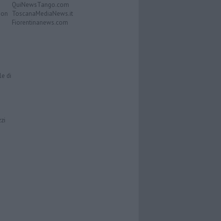
QuiNewsTango.com
Don
ToscanaMediaNews.it
Fiorentinanews.com
le di
zzi