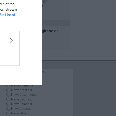
Va a fuoco un
out of the
magazzino
 downstream
B’s List of
port
Svelato il girone del
Pontedera
IL NETWORK QuiNews.net
QuiNewsAbetone.it
QuiNewsAmiata.it
QuiNewsAnimali.it
QuiNewsArezzo.it
QuiNewsCasentino.it
QuiNewsCecina.it
QuiNewsChianti.it
QuiNewsCuoio.it
QuiNewsElba.it