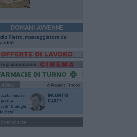
DOMANI AVVENNE
dio Pietro, massaggiatore dei
ssoblù
ui Blog
di Riccardo Ferrucci
INCONTRI
ucca la mostra
D'ARTE
Marcello
selli “Dialoghi
la città"
Condoglianze