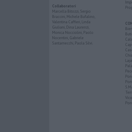
Imp
Collaboratori
Pro
Marcella Bitozzi, Sergio
Braccini, Michele Bufalino,
Valentina Caffieri, Linda
CO
Giuliani, Dina Laurenzi,
Bien
Monica Nocciolini, Paolo
Buti
Nocentini, Gabriele
Calc
Santarnecchi, Paola Silvi.
Cap
Cas
Chi
Laja
Pala
Pecc
Pon
Pon
S.M
Terr
Vic
Pon