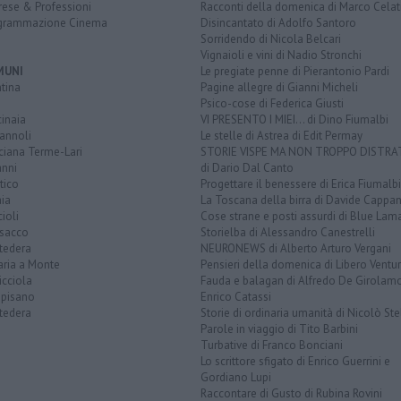
rese & Professioni
Racconti della domenica di Marco Celat
grammazione Cinema
Disincantato di Adolfo Santoro
Sorridendo di Nicola Belcari
Vignaioli e vini di Nadio Stronchi
MUNI
Le pregiate penne di Pierantonio Pardi
tina
Pagine allegre di Gianni Micheli
Psico-cose di Federica Giusti
inaia
VI PRESENTO I MIEI... di Dino Fiumalbi
annoli
Le stelle di Astrea di Edit Permay
ciana Terme-Lari
STORIE VISPE MA NON TROPPO DISTR
anni
di Dario Dal Canto
tico
Progettare il benessere di Erica Fiumalbi
ia
La Toscana della birra di Davide Cappan
ioli
Cose strane e posti assurdi di Blue Lam
sacco
Storielba di Alessandro Canestrelli
tedera
NEURONEWS di Alberto Arturo Vergani
aria a Monte
Pensieri della domenica di Libero Ventur
icciola
Fauda e balagan di Alfredo De Girolam
opisano
Enrico Catassi
tedera
Storie di ordinaria umanità di Nicolò Ste
Parole in viaggio di Tito Barbini
Turbative di Franco Bonciani
Lo scrittore sfigato di Enrico Guerrini e
Gordiano Lupi
Raccontare di Gusto di Rubina Rovini