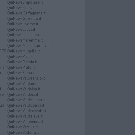
i
QuiNewsEmpolese.it
QuiNewsFirenze.it
QuiNewsGarfagnana.it
QuiNewsGrosseto.it
QuiNewsLivorno.it
QuiNewsLucca.it
QuiNewsLunigiana.it
QuiNewsMaremma.it
QuiNewsMassaCarrara.it
ATTE
QuiNewsMugello.it
QuiNewsPisa.it
QuiNewsPistoia.it
nari
QuiNewsPrato.it
a
QuiNewsSiena.it
QuiNewsValbisenzio.it
QuiNewsValdarno.it
i
QuiNewsValdelsa.it
o e
QuiNewsValdera.it
QuiNewsValdichiana.it
lla
QuiNewsValdicornia.it
QuiNewsValdinievole.it
QuiNewsValdisieve.it
QuiNewsValtiberina.it
QuiNewsVersilia.it
QuiNewsVolterra.it