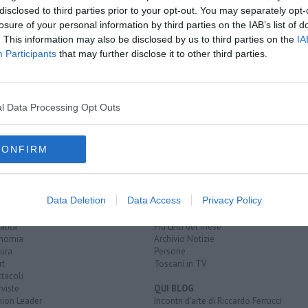
disclosed to third parties prior to your opt-out. You may separately opt-
losure of your personal information by third parties on the IAB’s list of
. This information may also be disclosed by us to third parties on the
IA
Participants
that may further disclose it to other third parties.
camera
S
ortivi
l Data Processing Opt Outs
euro
spray al peperoncino
CONFIRM
EGORIE
RUBRICHE
Data Deletion
Data Access
Privacy Policy
naca
Le notizie di oggi
tica
Più Letti della settimana
alità
Più Letti del mese
nomia
Archivio Notizie
ura
Persone
rt
Toscani in TV
tacoli
rviste
QUI BLOG
nion Leader
Incontri d'arte di Riccardo Ferrucci