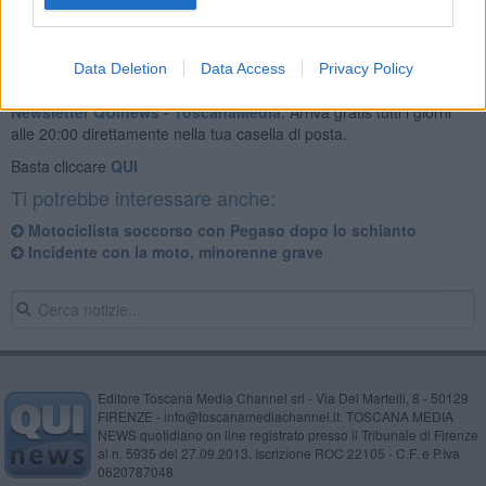
Data Deletion
Data Access
Privacy Policy
Se vuoi leggere le notizie principali della Toscana iscriviti alla
Newsletter QUInews - ToscanaMedia.
Arriva gratis tutti i giorni
alle 20:00 direttamente nella tua casella di posta.
Basta cliccare
QUI
Ti potrebbe interessare anche:
Motociclista soccorso con Pegaso dopo lo schianto
Incidente con la moto, minorenne grave
Editore Toscana Media Channel srl - Via Dei Martelli, 8 - 50129
FIRENZE - info@toscanamediachannel.it. TOSCANA MEDIA
NEWS quotidiano on line registrato presso il Tribunale di Firenze
al n. 5935 del 27.09.2013. Iscrizione ROC 22105 - C.F. e P.Iva
0620787048