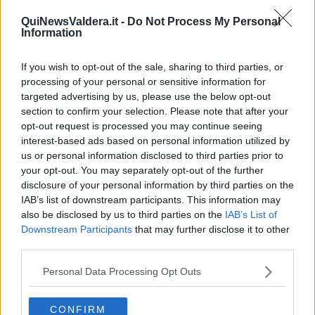
QuiNewsValdera.it -
Do Not Process My Personal
Information
Un uomo è stato portato d'urgenza all'ospedale Careggi di
If you wish to opt-out of the sale, sharing to third parties, or
Firenze. L'infortunio è avvenuto nel giardino di casa. Ancora
processing of your personal or sensitive information for
da chiarire le cause
targeted advertising by us, please use the below opt-out
section to confirm your selection. Please note that after your
opt-out request is processed you may continue seeing
interest-based ads based on personal information utilized by
us or personal information disclosed to third parties prior to
your opt-out. You may separately opt-out of the further
PONTEDERA —
Incidente domestico in via Vecchia a Pontedera.
disclosure of your personal information by third parties on the
Un uomo di 67 anni si è tagliato le dita mentre stava lavorando con
IAB’s list of downstream participants. This information may
la motosega nel giardino di casa. Le dinamiche dell'infortunio sono
also be disclosed by us to third parties on the
IAB’s List of
tuttora da charire, l'uomo dopo le prime cure è stato caricato
Downstream Participants
that may further disclose it to other
sull'elicottero Pegaso e trasportato all'ospedale di Careggi a
third parties.
Firenze.
Personal Data Processing Opt Outs
CONFIRM