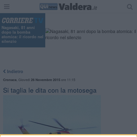
Nagasaki, 81 anni
dopo la bomba
atomica: il ricordo nel
silenzio
Indietro
,
Giovedì
ore 11:15
Cronaca
26 Novembre 2015
Si taglia le dita con la motosega