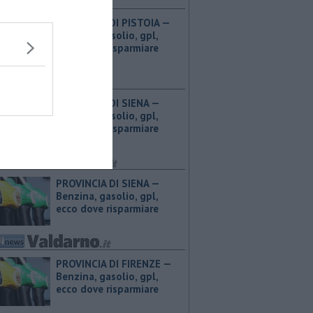
PROVINCIA DI PISTOIA — ​
Benzina, gasolio, gpl,
ecco dove risparmiare
PROVINCIA DI SIENA — ​
Benzina, gasolio, gpl,
ecco dove risparmiare
PROVINCIA DI SIENA — ​
Benzina, gasolio, gpl,
ecco dove risparmiare
PROVINCIA DI FIRENZE — ​
Benzina, gasolio, gpl,
ecco dove risparmiare