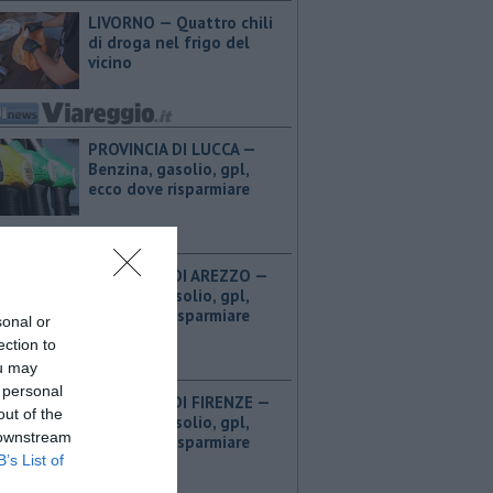
LIVORNO — Quattro chili
di droga nel frigo del
vicino
PROVINCIA DI LUCCA — ​
Benzina, gasolio, gpl,
ecco dove risparmiare
PROVINCIA DI AREZZO — ​
Benzina, gasolio, gpl,
ecco dove risparmiare
sonal or
ection to
ou may
 personal
PROVINCIA DI FIRENZE — ​
out of the
Benzina, gasolio, gpl,
 downstream
ecco dove risparmiare
B’s List of