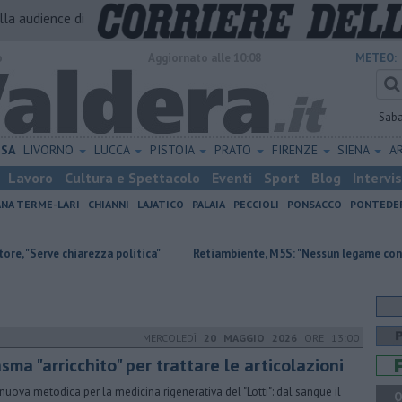
alla audience di
o
Aggiornato alle 10:08
METEO:
Sab
ISA
LIVORNO
LUCCA
PISTOIA
PRATO
FIRENZE
SIENA
A
Lavoro
Cultura e Spettacolo
Eventi
Sport
Blog
Intervi
ANA TERME-LARI
CHIANNI
LAJATICO
PALAIA
PECCIOLI
PONSACCO
PONTEDE
chiarezza politica"
Retiambiente, M5S: "Nessun legame con Giacetti"
MERCOLEDÌ
20 MAGGIO 2026
ORE 13:00
sma "arricchito" per trattare le articolazioni
nuova metodica per la medicina rigenerativa del "Lotti": dal sangue il
Q