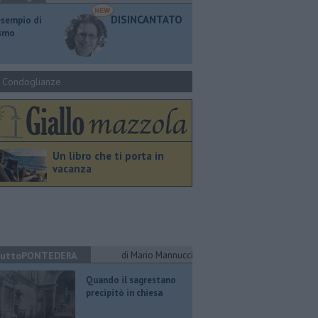
DISINCANTATO
esempio di
ismo
Condoglianze
Un libro che ti porta in
vacanza
uttoPONTEDERA
di Mario Mannucci
Quando il sagrestano
precipitò in chiesa