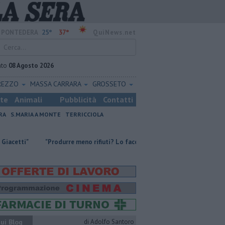
25°
37°
PONTEDERA
QuiNews.net
ato
08 Agosto 2026
REZZO
MASSA CARRARA
GROSSETO
ste
Animali
Pubblicità
Contatti
RA
S.MARIA A MONTE
TERRICCIOLA
"Produrre meno rifiuti? Lo facciamo dal 1990"
Incendio divampa tr
ui Blog
di Adolfo Santoro