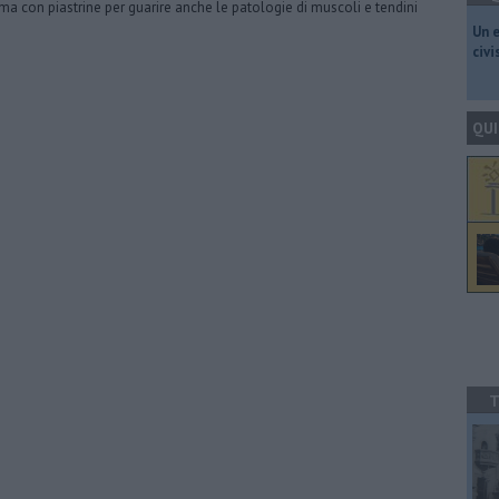
ma con piastrine per guarire anche le patologie di muscoli e tendini
​Un 
civ
QUI
T