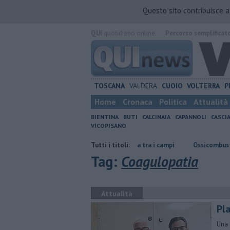
Questo sito contribuisce 
QUI
quotidiano online.
Percorso semplificat
TOSCANA
VALDERA
CUOIO
VOLTERRA
P
Home
Cronaca
Politica
Attualità
BIENTINA
BUTI
CALCINAIA
CAPANNOLI
CASCI
VICOPISANO
o dal 1990"
Incendio divampa tra i campi
Tutti i titoli:
Ossicombustore, "Serve 
Tag:
Coagulopatia
Attualità
Pla
Una 