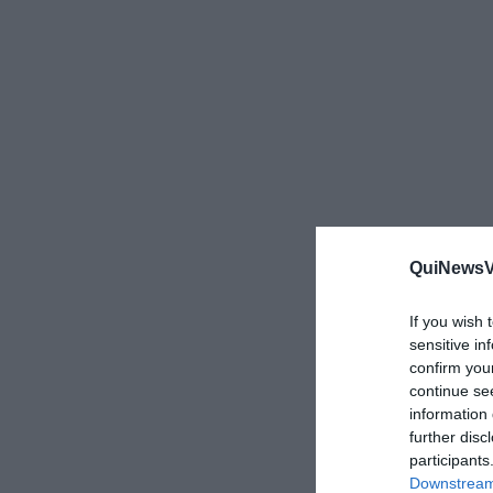
QuiNewsVa
If you wish 
sensitive in
confirm you
continue se
information 
further disc
participants
Downstream 