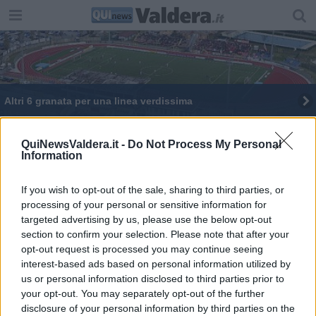
Altri 6 granata per una linea verdissima
Granata, si accende (finalmente) il calciomercato
QuiNewsValdera.it -
Do Not Process My Personal
Information
Tanti giovani per il rilancio in serie D
Oltre al danno la beffa, multa per 23 giocatori
If you wish to opt-out of the sale, sharing to third parties, or
granata
processing of your personal or sensitive information for
targeted advertising by us, please use the below opt-out
Granata tra colpi sudamericani e ritorni
section to confirm your selection. Please note that after your
opt-out request is processed you may continue seeing
Rivoluzione granata, fuori tre big e nuovi arrivi
interest-based ads based on personal information utilized by
us or personal information disclosed to third parties prior to
Per i granata un colpo anche in attacco
your opt-out. You may separately opt-out of the further
disclosure of your personal information by third parties on the
Quando i sudamericani diventano granata