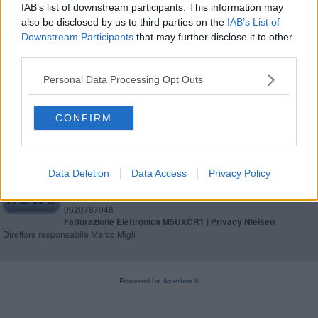
IAB’s list of downstream participants. This information may
also be disclosed by us to third parties on the
IAB’s List of
Dal mercato a Sportheca, parla il ds Taldo
Downstream Participants
that may further disclose it to other
third parties.
​Pontedera, nuovi innesti per cercare la svolta
Personal Data Processing Opt Outs
CONFIRM
Editore Toscana Media Channel srl - Via Dei Martelli, 8 - 50129
FIRENZE - info@toscanamediachannel.it. TOSCANA MEDIA
Data Deletion
Data Access
Privacy Policy
NEWS quotidiano on line registrato presso il Tribunale di Firenze
al n. 5935 del 27.09.2013. Iscrizione ROC 22105 - C.F. e P.Iva
0620787048
Fatturazione Elettronica M5UXCR1 |
Privacy Nielsen
Direttore responsabile Marco Migli
Powered by
Aperion.it