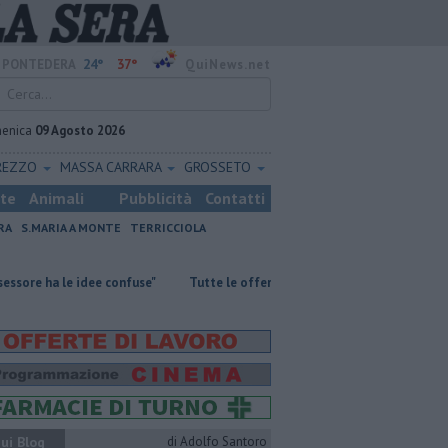
24°
37°
PONTEDERA
QuiNews.net
enica
09 Agosto 2026
REZZO
MASSA CARRARA
GROSSETO
ste
Animali
Pubblicità
Contatti
RA
S.MARIA A MONTE
TERRICCIOLA
 idee confuse"
​Tutte le offerte di lavoro in provincia di Pisa
​Grana
ui Blog
di Adolfo Santoro