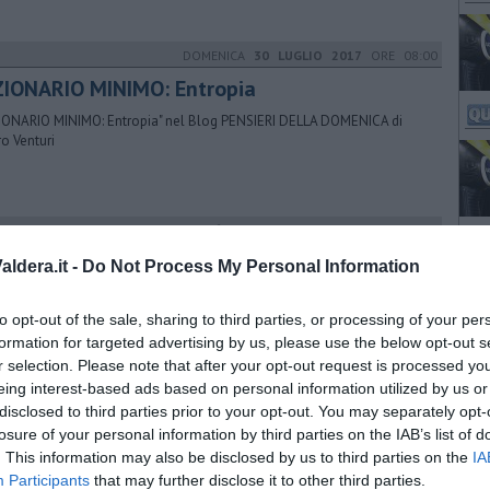
DOMENICA
30 LUGLIO 2017
ORE 08:00
ZIONARIO MINIMO: Entropia
IONARIO MINIMO: Entropia" nel Blog PENSIERI DELLA DOMENICA di
ro Venturi
VENERDÌ
11 NOVEMBRE 2022
ORE 18:15
i ECOincontri iniziano con Gabriella Greison
ldera.it -
Do Not Process My Personal Information
or Service propone al Museo Piaggio i “dialoghi per un futuro
enibile” con divulgatori scientifici. Ingresso gratuito con prenotazione
to opt-out of the sale, sharing to third parties, or processing of your per
ne
formation for targeted advertising by us, please use the below opt-out s
r selection. Please note that after your opt-out request is processed y
eing interest-based ads based on personal information utilized by us or
MERCOLEDÌ
16 NOVEMBRE 2022
ORE 19:30
disclosed to third parties prior to your opt-out. You may separately opt-
 fisica quantistica è un grande racconto
losure of your personal information by third parties on the IAB’s list of
. This information may also be disclosed by us to third parties on the
IA
cienziata Gabriella Greison sarà la protagonista del primo degli
Participants
that may further disclose it to other third parties.