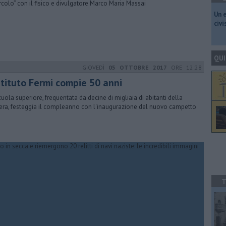
ircolo” con il fisico e divulgatore Marco Maria Massai
​Un 
civ
QUI
GIOVEDÌ
05 OTTOBRE 2017
ORE 12:28
stituto Fermi compie 50 anni
cuola superiore, frequentata da decine di migliaia di abitanti della
era, festeggia il compleanno con l'inaugurazione del nuovo campetto
T