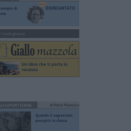
DISINCANTATO
esempio di
ismo
Condoglianze
Un libro che ti porta in
vacanza
uttoPONTEDERA
di Mario Mannucci
Quando il sagrestano
precipitò in chiesa