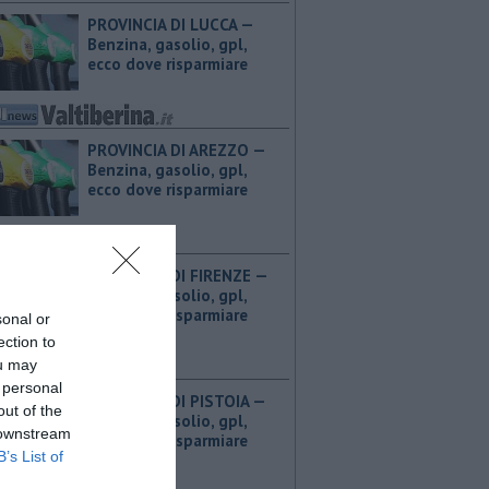
PROVINCIA DI LUCCA — ​
Benzina, gasolio, gpl,
ecco dove risparmiare
PROVINCIA DI AREZZO — ​
Benzina, gasolio, gpl,
ecco dove risparmiare
PROVINCIA DI FIRENZE — ​
Benzina, gasolio, gpl,
ecco dove risparmiare
sonal or
ection to
ou may
 personal
PROVINCIA DI PISTOIA — ​
out of the
Benzina, gasolio, gpl,
 downstream
ecco dove risparmiare
B’s List of