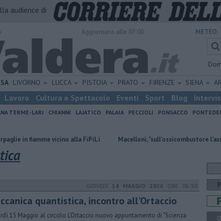
alla audience di
o
Aggiornato alle 07:00
METEO:
Dom
ISA
LIVORNO
LUCCA
PISTOIA
PRATO
FIRENZE
SIENA
A
Lavoro
Cultura e Spettacolo
Eventi
Sport
Blog
Intervi
ANA TERME-LARI
CHIANNI
LAJATICO
PALAIA
PECCIOLI
PONSACCO
PONTEDE
mme vicino alla FiPiLi
Macelloni, "sull'ossicombustore l'assessore ha le
tica
GIOVEDÌ
14 MAGGIO 2026
ORE 06:30
ccanica quantistica, incontro all'Ortaccio
rdì 15 Maggio al circolo L’Ortaccio nuovo appuntamento di “Scienza
Q