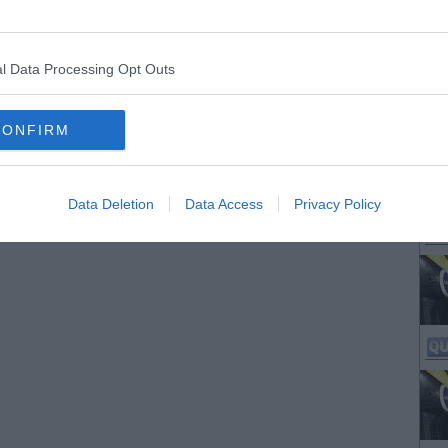
ncontri, i dialoghi sul futuro sostenibile organizzati da Ecofor Service
l Data Processing Opt Outs
CONFIRM
Data Deletion
Data Access
Privacy Policy