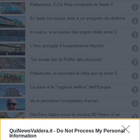
Pallanuoto, il Csi Pisa conquista la Serie C
Ex Ipsia tra nuove aste e un progetto da definire
In vasca, a un passo dal sogno della serie C
L'Anc accoglie il luogotenente Martini
"Un locale per la Polfer alla stazione"
Pallanuoto, si accende la sfida per la serie C
La pace e la "ragione bellica" dell'Europa
Va in pensione l'ortopedico Ferrari
Dal Foro Italico ecco la mostra 80 Years of an
Icon
Ricerche sospese per il presunto cadavere in
QuiNewsValdera.it -
Do Not Process My Personal
Arno
Information