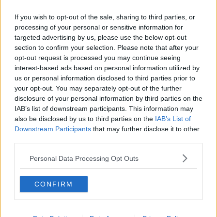
Ancora un incidente in Fipili, 5 km di coda
If you wish to opt-out of the sale, sharing to third parties, or
Otorinolaringoiatria, nuovo direttore per la
processing of your personal or sensitive information for
struttura complessa
targeted advertising by us, please use the below opt-out
Caos in FiPiLi, code per un incidente
section to confirm your selection. Please note that after your
opt-out request is processed you may continue seeing
interest-based ads based on personal information utilized by
Pontedera saluta il comandante dei Vigili del
Fuoco
us or personal information disclosed to third parties prior to
your opt-out. You may separately opt-out of the further
Fuga di gas durante i lavori in strada
disclosure of your personal information by third parties on the
IAB’s list of downstream participants. This information may
Alla guida dei carabinieri arriva Giovanna
also be disclosed by us to third parties on the
IAB’s List of
Liccardo
Downstream Participants
that may further disclose it to other
"Da Pontedera si costruisce il futuro"
third parties.
Da Pif a Big Mama, seguendo il Filo d'identità
Personal Data Processing Opt Outs
In memoria di Naldini cerimonia per i 70 anni di
CONFIRM
Anmi
Franconi, "Riportati a verde 186 ettari"