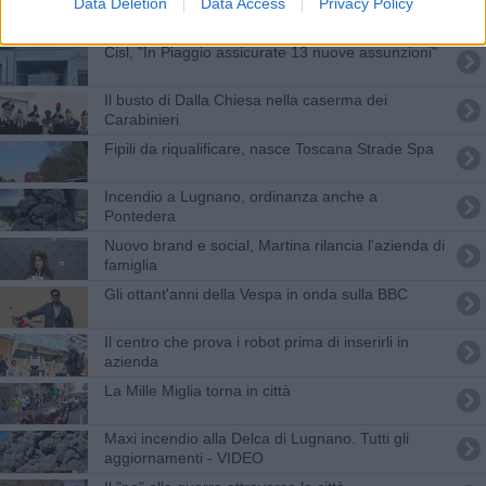
Data Deletion
Data Access
Privacy Policy
Sfila il serpentone della Mille Miglia
Cisl, "In Piaggio assicurate 13 nuove assunzioni"
Il busto di Dalla Chiesa nella caserma dei
Carabinieri
Fipili da riqualificare, nasce Toscana Strade Spa
Incendio a Lugnano, ordinanza anche a
Pontedera
Nuovo brand e social, Martina rilancia l'azienda di
famiglia
Gli ottant'anni della Vespa in onda sulla BBC
Il centro che prova i robot prima di inserirli in
azienda
La Mille Miglia torna in città
Maxi incendio alla Delca di Lugnano. Tutti gli
aggiornamenti - VIDEO