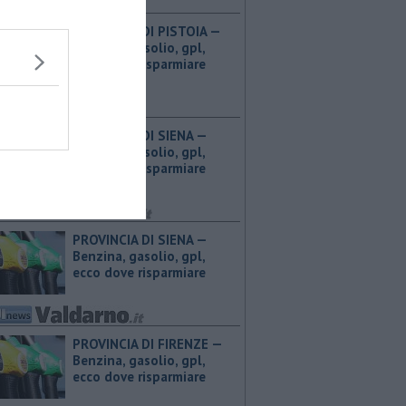
PROVINCIA DI PISTOIA — ​
Benzina, gasolio, gpl,
ecco dove risparmiare
PROVINCIA DI SIENA — ​
Benzina, gasolio, gpl,
ecco dove risparmiare
PROVINCIA DI SIENA — ​
Benzina, gasolio, gpl,
ecco dove risparmiare
PROVINCIA DI FIRENZE — ​
Benzina, gasolio, gpl,
ecco dove risparmiare