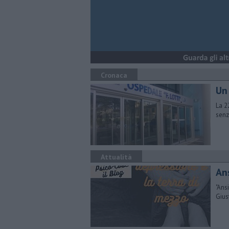
Cronaca
Un
La 2
senz
Attualità
An
"Ans
Gius