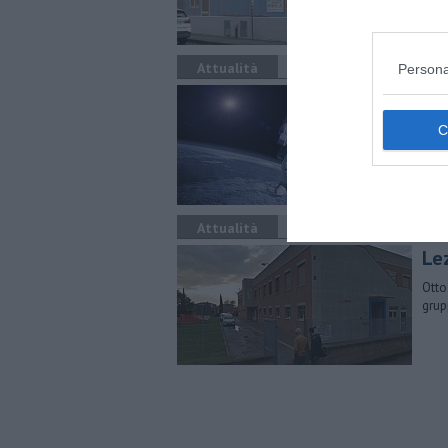
Attualità
Persona
L'
L'as
Attualità
Lez
Otto
grupp