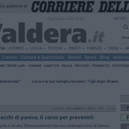
alla audience di
o
Aggiornato alle 12:05
METEO:
Vene
ISA
LIVORNO
LUCCA
PISTOIA
PRATO
FIRENZE
SIENA
A
Lavoro
Cultura e Spettacolo
Eventi
Sport
Blog
Intervi
ANA TERME-LARI
CHIANNI
LAJATICO
PALAIA
PECCIOLI
PONSACCO
PONTEDE
Lucia e la sua famiglia lasciano I Tigli dopo 30 anni
L'assessore re
GIOVEDÌ
24 MARZO 2016
ORE 14:00
acchi di panico, il corso per prevenirli
prile il via alla 29esima edizione che non contempla l'uso di farmaci
Q