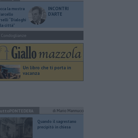
INCONTRI
ucca la mostra
D'ARTE
Marcello
selli “Dialoghi
la città"
Condoglianze
Un libro che ti porta in
vacanza
uttoPONTEDERA
di Mario Mannucci
Quando il sagrestano
precipitò in chiesa