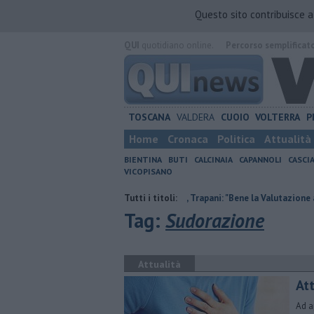
Questo sito contribuisce 
QUI
quotidiano online.
Percorso semplificat
TOSCANA
VALDERA
CUOIO
VOLTERRA
P
Home
Cronaca
Politica
Attualità
BIENTINA
BUTI
CALCINAIA
CAPANNOLI
CASCI
VICOPISANO
Agrivoltaico in Val di Cava, Trapani: "Bene la Valutazione ambientale""
Tutti i titoli:
Tag:
Sudorazione
Attualità
Att
Ad a