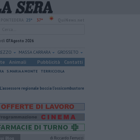
25°
37°
PONTEDERA
QuiNews.net
rdì
07 Agosto 2026
REZZO
MASSA CARRARA
GROSSETO
ste
Animali
Pubblicità
Contatti
RA
S.MARIA A MONTE
TERRICCIOLA
gionale boccia l'ossicombustore
Oltre 7mila euro a sostegno dei centri e
ui Blog
di Riccardo Ferrucci