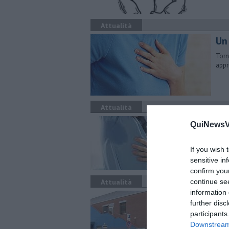
Attualità
Un 
Torn
appr
Attualità
Il
QuiNewsVa
"Il 
di M
If you wish 
sensitive in
confirm you
Attualità
continue se
information 
Un 
further disc
Al p
participants
grup
Downstream 