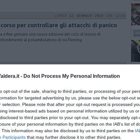
LUNEDÌ
12 GENNAIO 2015
ORE 12:00
corso per controllare gli attacchi di panico
a a fine gennaio una nuova edizione del ciclo di lezioni di
ofondimento al poliambulatorio di via Fleming
SABATO
29 APRILE 2017
ORE 11:22
 comportamento del ranocchio tanghero
ldera.it -
Do Not Process My Personal Information
comportamento del ranocchio tanghero" nel blog PAROLE MILONGUERE
aria Caruso
to opt-out of the sale, sharing to third parties, or processing of your per
formation for targeted advertising by us, please use the below opt-out s
r selection. Please note that after your opt-out request is processed y
eing interest-based ads based on personal information utilized by us or
GIOVEDÌ
14 MARZO 2024
ORE 11:35
disclosed to third parties prior to your opt-out. You may separately opt-
corso per affrontare gli attacchi di panico
losure of your personal information by third parties on the IAB’s list of
oliambulatorio di via Fleming incontri dedicati alla psicoterapia di
. This information may also be disclosed by us to third parties on the
IA
po per imparare le tecniche di gestione dei sintomi fisici
Participants
that may further disclose it to other third parties.