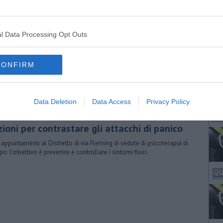
LUNEDÌ
19 OTTOBRE 2015
ORE 06:30
l Data Processing Opt Outs
astronauta
tronauta nel Blog RACCOLTE E PAESAGGI di Marco Celati
CONFIRM
Data Deletion
Data Access
Privacy Policy
VENERDÌ
21 APRILE 2023
ORE 08:15
ioni per contrastare gli attacchi di panico
 appuntamenti al Distretto di via Fleming di sedute di psicoterapia di
o: l'obiettivo è prevenire e controllare i sintomi fisici