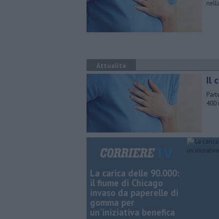
nell
Attualità
Il 
Part
400 
La carica delle 90.000:
il fiume di Chicago
invaso da paperelle di
gomma per
un'iniziativa benefica