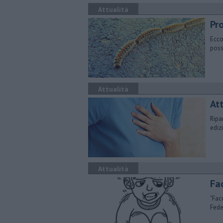
Attualità
Pr
Ecco
poss
Attualità
​At
Ripa
ediz
Attualità
Fac
"Fac
Fede