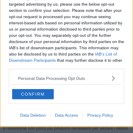
invece, nel 2019, hanno evidenziato in uno studio, che quasi la
targeted advertising by us, please use the below opt-out
metà degli italiani non paga le tasse.
section to confirm your selection. Please note that after your
opt-out request is processed you may continue seeing
interest-based ads based on personal information utilized by
us or personal information disclosed to third parties prior to
Su 60,48 milioni di residenti in Italia nel 2017, quelli che hanno
your opt-out. You may separately opt-out of the further
presentato una dichiarazione dei redditi sono stati 41.211.336, ma
disclosure of your personal information by third parties on the
quelli che hanno pagato qualcosa di Irpef sono stati 30.672.866.
IAB’s list of downstream participants. This information may
Ovvero il 42,29% degli italiani non ha reddito e, quindi, non paga
also be disclosed by us to third parties on the
IAB’s List of
nulla di Irpef e di quelli che fanno la dichiarazione 45% (circa 18,6
Downstream Participants
that may further disclose it to other
milioni) contribuisce solo al 2,62% del totale.
third parties.
“Una cosa è certa - affermano allora gli autori dello studio - per lo
meno
quasi la metà della popolazione italiana non può certo
Personal Data Processing Opt Outs
lamentarsi per le imposte in quanto non le paga proprio
; a
questi possiamo aggiungere quel 14% che paga imposte
CONFIRM
insufficienti per pagarsi la sola sanità.”
Considerato quindi che i soldi delle tasse non sono sufficienti
neanche a pagare le spese sanitarie, se non troviamo
tutti
insieme
Data Deletion
Data Access
Privacy Policy
un sistema per contribuire
tutti
in modo equo, la ricerca scientifica
non avrà risorse per sconfiggere il virus di oggi e quelli del domani
e l’economia non potrà più produrre benessere per aiutare i deboli