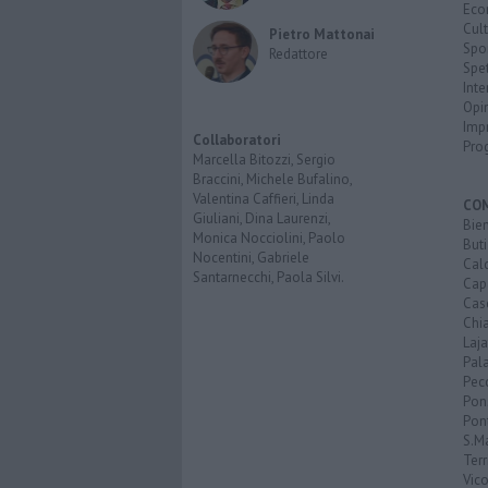
Eco
Cult
Pietro Mattonai
Spo
Redattore
Spet
Inte
Opi
Imp
Collaboratori
Pro
Marcella Bitozzi, Sergio
Braccini, Michele Bufalino,
Valentina Caffieri, Linda
CO
Giuliani, Dina Laurenzi,
Bien
Monica Nocciolini, Paolo
Buti
Nocentini, Gabriele
Calc
Santarnecchi, Paola Silvi.
Cap
Cas
Chi
Laja
Pala
Pecc
Pon
Pon
S.M
Terr
Vic