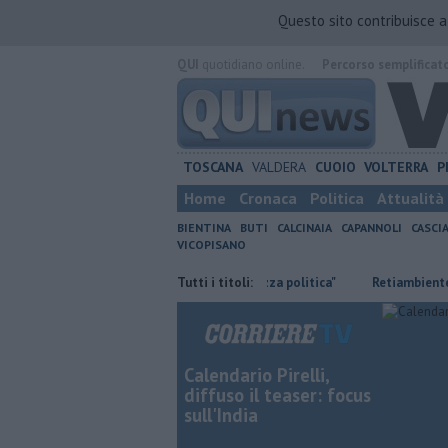
Questo sito contribuisce 
QUI
quotidiano online.
Percorso semplificat
TOSCANA
VALDERA
CUOIO
VOLTERRA
P
Home
Cronaca
Politica
Attualità
BIENTINA
BUTI
CALCINAIA
CAPANNOLI
CASCI
VICOPISANO
Ossicombustore, "Serve chiarezza politica"
Tutti i titoli:
Retiambiente, M5S: "N
Calendario Pirelli,
diffuso il teaser: focus
sull'India