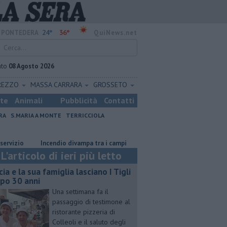
24°
36°
PONTEDERA
QuiNews.net
ato
08 Agosto 2026
REZZO
MASSA CARRARA
GROSSETO
ste
Animali
Pubblicità
Contatti
RA
S.MARIA A MONTE
TERRICCIOLA
Incendio divampa tra i campi
Ossicombustore, "Serve chiarezza pol
L'articolo di ieri più letto
cia e la sua famiglia lasciano I Tigli
po 30 anni
Una settimana fa il
passaggio di testimone al
ristorante pizzeria di
Colleoli e il saluto degli