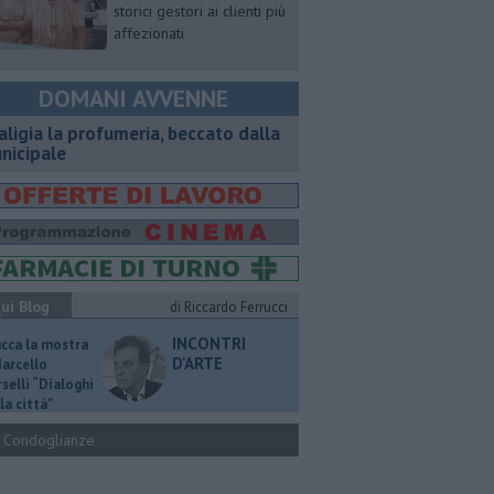
storici gestori ai clienti più
affezionati
DOMANI AVVENNE
aligia la profumeria, beccato dalla
nicipale
ui Blog
di Riccardo Ferrucci
INCONTRI
ucca la mostra
D'ARTE
Marcello
selli “Dialoghi
la città"
Condoglianze