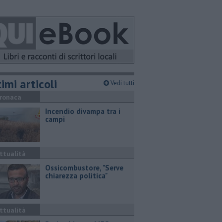
imi articoli
Vedi tutti
ronaca
Incendio divampa tra i
campi
ttualità
Ossicombustore, "Serve
chiarezza politica"
ttualità