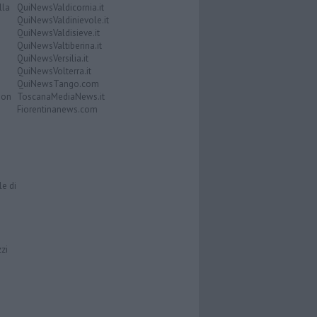
lla
QuiNewsValdicornia.it
QuiNewsValdinievole.it
QuiNewsValdisieve.it
QuiNewsValtiberina.it
QuiNewsVersilia.it
QuiNewsVolterra.it
QuiNewsTango.com
Don
ToscanaMediaNews.it
Fiorentinanews.com
le di
zzi