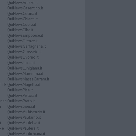
QuiNewsArezzo.it
QuiNewsCasentino.it
QuiNewsCecina.it
QuiNewsChianti.it
QuiNewsCuoio.it
QuiNewsElba.it
i
QuiNewsEmpolese.it
QuiNewsFirenze.it
QuiNewsGarfagnana.it
QuiNewsGrosseto.it
QuiNewsLivorno.it
QuiNewsLucca.it
QuiNewsLunigiana.it
QuiNewsMaremma.it
QuiNewsMassaCarrara.it
ATTE
QuiNewsMugello.it
QuiNewsPisa.it
QuiNewsPistoia.it
nari
QuiNewsPrato.it
a
QuiNewsSiena.it
QuiNewsValbisenzio.it
QuiNewsValdarno.it
i
QuiNewsValdelsa.it
o e
QuiNewsValdera.it
QuiNewsValdichiana.it