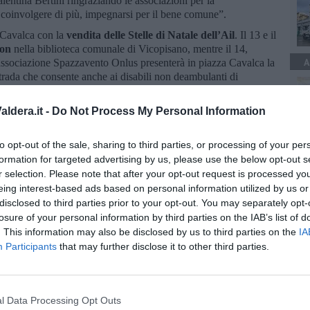
lentina Bertini ringraziando le associazioni per la
 coinvolgere di più, impegnarsi per il bene comune”.
a Cavalca con la
vendita delle Stelle di Natale dell’Ail
. Il 13 e il
oon
nella biblioteca comunale di Vicopisano, mentre il 14,
A
’associazione Spazzavento Onlus presenterà in piazza Cavalca la
strada che consente anche ai disabili non deambulanti di
he con il contributo dell’amministrazione comunale. La sera del
le del Saint Jacob's Choir
diretto da Massimo Bracci, nella
ldera.it -
Do Not Process My Personal Information
 dicembre
mercatino di Natale
in località La Porta di Uliveto
entare
della Caritas in piazza Cavalca, il 19 nella ex scuola di
to opt-out of the sale, sharing to third parties, or processing of your per
sto solidale e l'Orcotondo... donano in tondo, merenda e
embre al 6 gennaio,
presepe
dell’Angelo a San Giovanni alla
formation for targeted advertising by us, please use the below opt-out s
a piazza della pieve. Sempre il 20 dicembre,
cena di solidarietà
r selection. Please note that after your opt-out request is processed y
bero delle associazioni. Il 20 e il 21 dicembre al CartoBar del
eing interest-based ads based on personal information utilized by us or
casa di Babbo Natale. Il 22 dicembre
letture animate
per i
disclosed to third parties prior to your opt-out. You may separately opt-
o e il 29 giochi e musica per bambini, genitori e nonni. Il 5
losure of your personal information by third parties on the IAB’s list of
ennaio a Uliveto Terme
Festa della Befana
.
. This information may also be disclosed by us to third parties on the
IA
Participants
that may further disclose it to other third parties.
l Data Processing Opt Outs