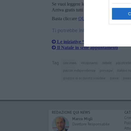
Se vuoi leggere le notizie principali della T
Arriva gratis tutti i giorni alle 20:00 dirett
Basta cliccare
QUI
Ti potrebbe interessare anche:
Le iniziative “illuminate” del Natale
Il Natale in sette appuntamenti
Tag
calcinaia
vicopisano
natale
pipistrell
piazza indipendenza
presepe
babbo na
gruppo di acquisto solidale
pieve
pales
REDAZIONE QUI NEWS
CAT
Cro
Marco Migli
Poli
Direttore Responsabile
Attu