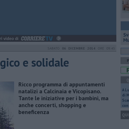
Sv
Mu
SABATO
06 DICEMBRE 2014
ORE 09:45
gico e solidale
Q
Ricco programma di appuntamenti
natalizi a Calcinaia e Vicopisano.
A L
di 
Tante le iniziative per i bambini, ma
Scar
anche concerti, shopping e
con 
beneficenza
QUI