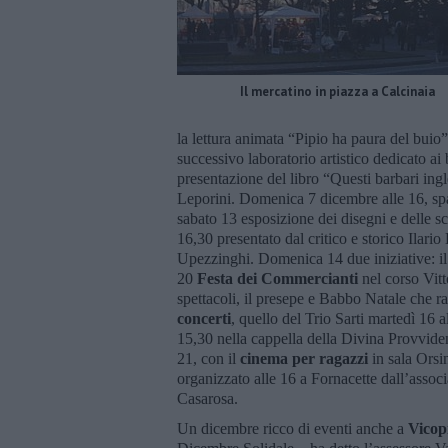
Il mercatino in piazza a Calcinaia
la lettura animata “Pipio ha paura del buio”, 
successivo laboratorio artistico dedicato ai
presentazione del libro “Questi barbari ingl
Leporini. Domenica 7 dicembre alle 16, sp
sabato 13 esposizione dei disegni e delle s
16,30 presentato dal critico e storico Ilari
Upezzinghi. Domenica 14 due iniziative: il 
20
Festa dei Commercianti
nel corso Vit
spettacoli, il presepe e Babbo Natale che r
concerti
, quello del Trio Sarti martedì 16
15,30 nella cappella della Divina Provvid
21, con il
cinema per ragazzi
in sala Orsin
organizzato alle 16 a Fornacette dall’assoc
Casarosa.
Un dicembre ricco di eventi anche a
Vicop