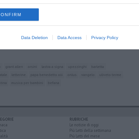
oscana iscriviti alla
Newsletter QUInews - ToscanaMedia.
amente nella tua casella di posta.
CONFIRM
Data Deletion
Data Access
Privacy Policy
 ponsacchino
o
grant allen
orsini
lastra a signa
upezzinghi
barletta
tale
letterine
papa benedetto xiii
onlus
vangelo
uliveto terme
tina
musica per bambini
befana
EGORIE
RUBRICHE
naca
Le notizie di oggi
tica
Più Letti della settimana
alità
Più Letti del mese