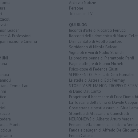
nomia
Archivio Notizie
ura
Persone
rt
Toscani in TV
tacoli
rviste
QUI BLOG
nion Leader
Incontri d'arte di Riccardo Ferrucci
rese & Professioni
Racconti della domenica di Marco Celat
grammazione Cinema
Disincantato di Adolfo Santoro
Sorridendo di Nicola Belcari
Vignaioli e vini di Nadio Stronchi
MUNI
Le pregiate penne di Pierantonio Pardi
tina
Pagine allegre di Gianni Micheli
Psico-cose di Federica Giusti
inaia
VI PRESENTO I MIEI... di Dino Fiumalbi
annoli
Le stelle di Astrea di Edit Permay
ciana Terme-Lari
STORIE VISPE MA NON TROPPO DISTR
anni
di Dario Dal Canto
tico
Progettare il benessere di Erica Fiumalbi
ia
La Toscana della birra di Davide Cappan
ioli
Cose strane e posti assurdi di Blue Lam
sacco
Storielba di Alessandro Canestrelli
tedera
NEURONEWS di Alberto Arturo Vergani
aria a Monte
Pensieri della domenica di Libero Ventur
icciola
Fauda e balagan di Alfredo De Girolam
opisano
Enrico Catassi