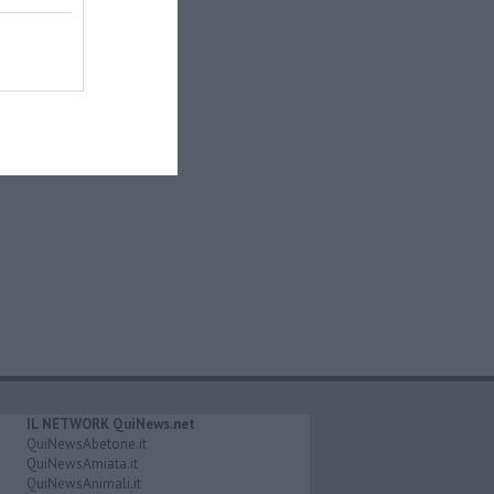
IL NETWORK QuiNews.net
QuiNewsAbetone.it
QuiNewsAmiata.it
QuiNewsAnimali.it