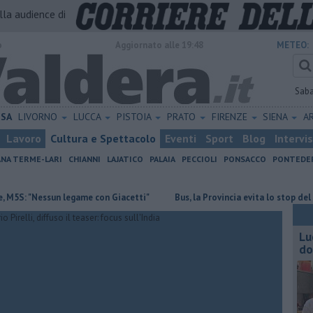
alla audience di
o
Aggiornato alle 19:48
METEO:
Sab
ISA
LIVORNO
LUCCA
PISTOIA
PRATO
FIRENZE
SIENA
A
Lavoro
Cultura e Spettacolo
Eventi
Sport
Blog
Intervi
ANA TERME-LARI
CHIANNI
LAJATICO
PALAIA
PECCIOLI
PONSACCO
PONTEDE
essun legame con Giacetti"
Bus, la Provincia evita lo stop del servizio
Lu
do