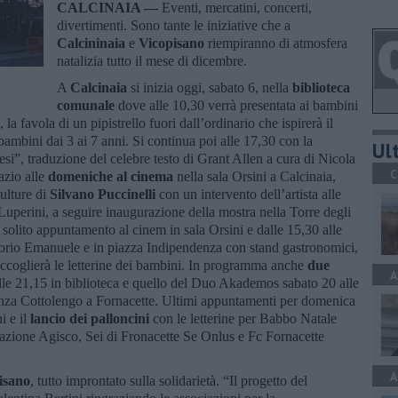
CALCINAIA —
Eventi, mercatini, concerti,
divertimenti. Sono tante le iniziative che a
Calcininaia
e
Vicopisano
riempiranno di atmosfera
natalizia tutto il mese di dicembre.
A
Calcinaia
si inizia oggi, sabato 6, nella
biblioteca
comunale
dove alle 10,30 verrà presentata ai bambini
la favola di un pipistrello fuori dall’ordinario che ispirerà il
 bambini dai 3 ai 7 anni. Si continua poi alle 17,30 con la
Ult
esi”, traduzione del celebre testo di Grant Allen a cura di Nicola
C
azio alle
domeniche al cinema
nella sala Orsini a Calcinaia,
culture di
Silvano Puccinelli
con un intervento dell’artista alle
o Luperini, a seguire inaugurazione della mostra nella Torre degli
solito appuntamento al cinem in sala Orsini e dalle 15,30 alle
torio Emanuele e in piazza Indipendenza con stand gastronomici,
accoglierà le letterine dei bambini. In programma anche
due
A
 alle 21,15 in biblioteca e quello del Duo Akademos sabato 20 alle
enza Cottolengo a Fornacette. Ultimi appuntamenti per domenica
i e il
lancio dei palloncini
con le letterine per Babbo Natale
iazione Agisco, Sei di Fronacette Se Onlus e Fc Fornacette
A
isano
, tutto improntato sulla solidarietà. “Il progetto del