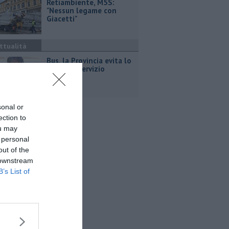
Retiambiente, M5S:
"Nessun legame con
Giacetti"
ttualità
Bus, la Provincia evita lo
stop del servizio
sonal or
ection to
ou may
 personal
out of the
 downstream
B’s List of