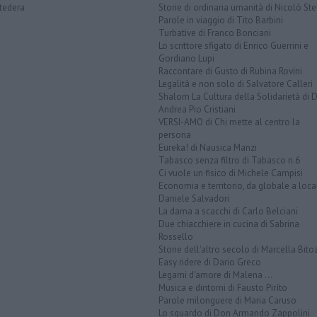
tedera
Storie di ordinaria umanità di Nicolò Ste
Parole in viaggio di Tito Barbini
Turbative di Franco Bonciani
Lo scrittore sfigato di Enrico Guerrini e
Gordiano Lupi
Raccontare di Gusto di Rubina Rovini
Legalità e non solo di Salvatore Calleri
Shalom La Cultura della Solidarietà di 
Andrea Pio Cristiani
VERSI-AMO di Chi mette al centro la
persona
Eureka! di Nausica Manzi
Tabasco senza filtro di Tabasco n.6
Ci vuole un fisico di Michele Campisi
Economia e territorio, da globale a loca
Daniele Salvadori
La dama a scacchi di Carlo Belciani
Due chiacchiere in cucina di Sabrina
Rossello
Storie dell'altro secolo di Marcella Bito
Easy ridere di Dario Greco
Legami d'amore di Malena ...
Musica e dintorni di Fausto Pirìto
Parole milonguere di Maria Caruso
Lo sguardo di Don Armando Zappolini