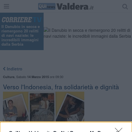
Il Danubio in secca e
riemergono 20 relitti
di navi naziste: le
incredibili immagini
dalla Serbia
Indietro
,
Sabato
ore 09:30
Cultura
14 Marzo 2015
Verso l'Indonesia, fra solidarietà e dignità