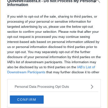
QuiNewsValdera.it -
Do Not Process My Personal
Appuntamento al centro Poliedro in piazza Berlinguer con
Information
l'associazione Senza Confini. L'Emporio Equo Solidale esporrà
un progetto
If you wish to opt-out of the sale, sharing to third parties, or
processing of your personal or sensitive information for
targeted advertising by us, please use the below opt-out
section to confirm your selection. Please note that after your
opt-out request is processed you may continue seeing
interest-based ads based on personal information utilized by
PONTEDERA —
Appuntamento con l'estremo oriente
s
abato 14
us or personal information disclosed to third parties prior to
marzo
alle 16,30 al centro Poliedro in piazza Berlinguer, dove
your opt-out. You may separately opt-out of the further
l’associazione
Senza Confini
organizza l'incontro dal titolo
disclosure of your personal information by third parties on the
Indonesia, un viaggio attraverso la solidarietà e la dignità del
IAB’s list of downstream participants. This information may
lavoro
.
also be disclosed by us to third parties on the
IAB’s List of
Durante il pomeriggio, l’
Emporio Equo Solidale
racconterà il suo
Downstream Participants
that may further disclose it to other
progetto in Indonesia. A seguire, aperitivo.
third parties.
Personal Data Processing Opt Outs
CONFIRM