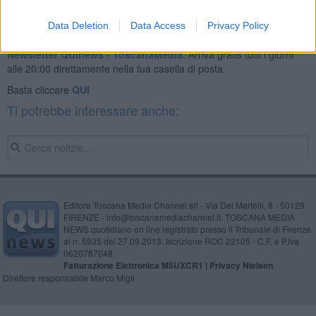
Data Deletion
Data Access
Privacy Policy
Se vuoi leggere le notizie principali della Toscana iscriviti alla
Newsletter QUInews - ToscanaMedia.
Arriva gratis tutti i giorni
alle 20:00 direttamente nella tua casella di posta.
Basta cliccare
QUI
Ti potrebbe interessare anche:
Editore Toscana Media Channel srl - Via Dei Martelli, 8 - 50129
FIRENZE - info@toscanamediachannel.it. TOSCANA MEDIA
NEWS quotidiano on line registrato presso il Tribunale di Firenze
al n. 5935 del 27.09.2013. Iscrizione ROC 22105 - C.F. e P.Iva
0620787048
Fatturazione Elettronica M5UXCR1 |
Privacy Nielsen
Direttore responsabile Marco Migli