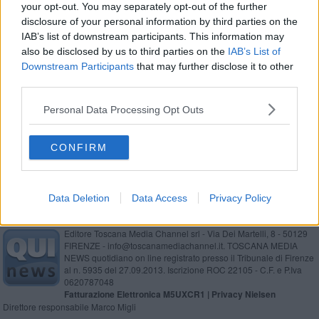
your opt-out. You may separately opt-out of the further
disclosure of your personal information by third parties on the
IAB’s list of downstream participants. This information may
also be disclosed by us to third parties on the
IAB’s List of
Se vuoi leggere le notizie principali della Toscana iscriviti alla
Downstream Participants
that may further disclose it to other
Newsletter QUInews - ToscanaMedia.
Arriva gratis tutti i giorni
third parties.
alle 20:00 direttamente nella tua casella di posta.
Personal Data Processing Opt Outs
Basta cliccare
QUI
Ti potrebbe interessare anche:
CONFIRM
Data Deletion
Data Access
Privacy Policy
Editore Toscana Media Channel srl - Via Dei Martelli, 8 - 50129
FIRENZE - info@toscanamediachannel.it. TOSCANA MEDIA
NEWS quotidiano on line registrato presso il Tribunale di Firenze
al n. 5935 del 27.09.2013. Iscrizione ROC 22105 - C.F. e P.Iva
0620787048
Fatturazione Elettronica M5UXCR1 |
Privacy Nielsen
Direttore responsabile Marco Migli