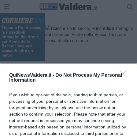
Ticino e Po in secca,
le incredibili
immagini dal drone
sul Ponte della
Becca: l’acqua è
scesa di oltre un
metro
Indietro
QuiNewsValdera.it -
Do Not Process My Personal
,
Sabato
ore 09:50
Lavoro
27 Aprile 2013
Information
Ponsacco e Calcinaia, i comuni più "ricicloni"
della Valdera
If you wish to opt-out of the sale, sharing to third parties, or
processing of your personal or sensitive information for
targeted advertising by us, please use the below opt-out
section to confirm your selection. Please note that after your
opt-out request is processed you may continue seeing
interest-based ads based on personal information utilized by
us or personal information disclosed to third parties prior to